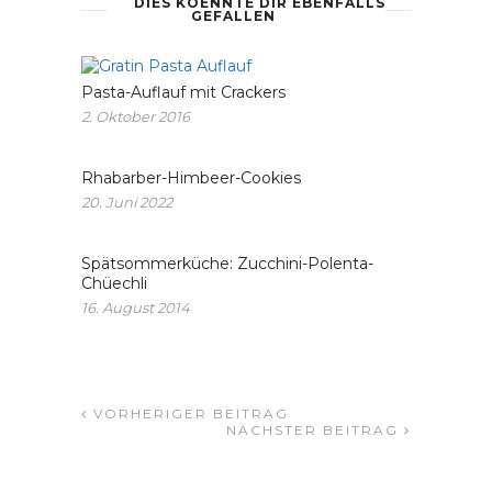
DIES KOENNTE DIR EBENFALLS
GEFALLEN
Pasta-Auflauf mit Crackers
2. Oktober 2016
Rhabarber-Himbeer-Cookies
20. Juni 2022
Spätsommerküche: Zucchini-Polenta-
Chüechli
16. August 2014
VORHERIGER BEITRAG
NÄCHSTER BEITRAG