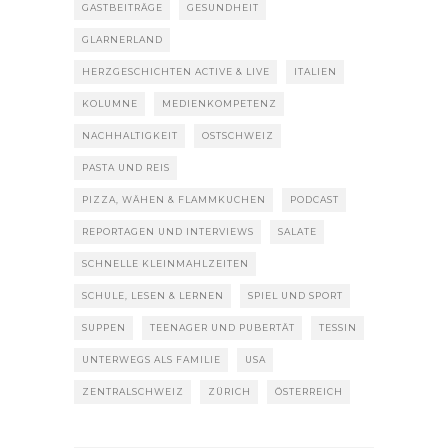
GASTBEITRÄGE
GESUNDHEIT
GLARNERLAND
HERZGESCHICHTEN ACTIVE & LIVE
ITALIEN
KOLUMNE
MEDIENKOMPETENZ
NACHHALTIGKEIT
OSTSCHWEIZ
PASTA UND REIS
PIZZA, WÄHEN & FLAMMKUCHEN
PODCAST
REPORTAGEN UND INTERVIEWS
SALATE
SCHNELLE KLEINMAHLZEITEN
SCHULE, LESEN & LERNEN
SPIEL UND SPORT
SUPPEN
TEENAGER UND PUBERTÄT
TESSIN
UNTERWEGS ALS FAMILIE
USA
ZENTRALSCHWEIZ
ZÜRICH
ÖSTERREICH