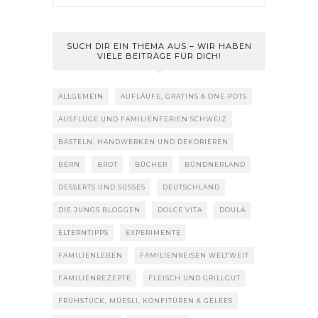
SUCH DIR EIN THEMA AUS – WIR HABEN
VIELE BEITRÄGE FÜR DICH!
ALLGEMEIN
AUFLÄUFE, GRATINS & ONE-POTS
AUSFLÜGE UND FAMILIENFERIEN SCHWEIZ
BASTELN, HANDWERKEN UND DEKORIEREN
BERN
BROT
BÜCHER
BÜNDNERLAND
DESSERTS UND SÜSSES
DEUTSCHLAND
DIE JUNGS BLOGGEN
DOLCE VITA
DOULA
ELTERNTIPPS
EXPERIMENTE
FAMILIENLEBEN
FAMILIENREISEN WELTWEIT
FAMILIENREZEPTE
FLEISCH UND GRILLGUT
FRÜHSTÜCK, MÜESLI, KONFITÜREN & GELEES