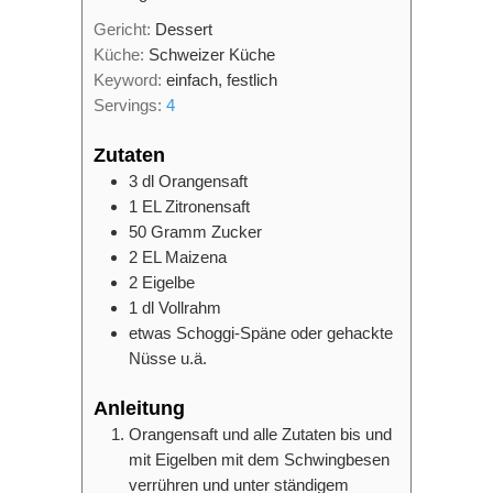
Gericht:
Dessert
Küche:
Schweizer Küche
Keyword:
einfach, festlich
Servings:
4
Zutaten
3
dl
Orangensaft
1
EL
Zitronensaft
50
Gramm
Zucker
2
EL
Maizena
2
Eigelbe
1
dl
Vollrahm
etwas Schoggi-Späne oder gehackte
Nüsse u.ä.
Anleitung
Orangensaft und alle Zutaten bis und
mit Eigelben mit dem Schwingbesen
verrühren und unter ständigem