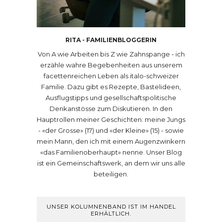
RITA - FAMILIENBLOGGERIN
Von A wie Arbeiten bis Z wie Zahnspange - ich
erzähle wahre Begebenheiten aus unserem
facettenreichen Leben als italo-schweizer
Familie. Dazu gibt es Rezepte, Bastelideen,
Ausflugstipps und gesellschaftspolitische
Denkanstösse zum Diskutieren. In den
Hauptrollen meiner Geschichten: meine Jungs
- «der Grosse» (17) und «der Kleine» (15) - sowie
mein Mann, den ich mit einem Augenzwinkern
«das Familienoberhaupt» nenne. Unser Blog
ist ein Gemeinschaftswerk, an dem wir uns alle
beteiligen.
UNSER KOLUMNENBAND IST IM HANDEL
ERHÄLTLICH.