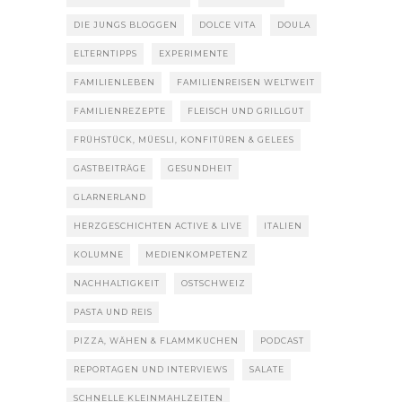
DIE JUNGS BLOGGEN
DOLCE VITA
DOULA
ELTERNTIPPS
EXPERIMENTE
FAMILIENLEBEN
FAMILIENREISEN WELTWEIT
FAMILIENREZEPTE
FLEISCH UND GRILLGUT
FRÜHSTÜCK, MÜESLI, KONFITÜREN & GELEES
GASTBEITRÄGE
GESUNDHEIT
GLARNERLAND
HERZGESCHICHTEN ACTIVE & LIVE
ITALIEN
KOLUMNE
MEDIENKOMPETENZ
NACHHALTIGKEIT
OSTSCHWEIZ
PASTA UND REIS
PIZZA, WÄHEN & FLAMMKUCHEN
PODCAST
REPORTAGEN UND INTERVIEWS
SALATE
SCHNELLE KLEINMAHLZEITEN