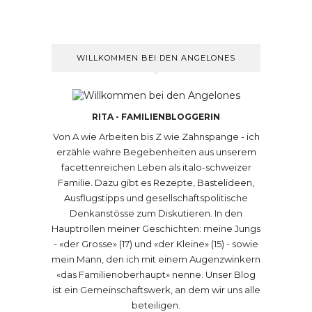
WILLKOMMEN BEI DEN ANGELONES
RITA - FAMILIENBLOGGERIN
Von A wie Arbeiten bis Z wie Zahnspange - ich
erzähle wahre Begebenheiten aus unserem
facettenreichen Leben als italo-schweizer
Familie. Dazu gibt es Rezepte, Bastelideen,
Ausflugstipps und gesellschaftspolitische
Denkanstösse zum Diskutieren. In den
Hauptrollen meiner Geschichten: meine Jungs
- «der Grosse» (17) und «der Kleine» (15) - sowie
mein Mann, den ich mit einem Augenzwinkern
«das Familienoberhaupt» nenne. Unser Blog
ist ein Gemeinschaftswerk, an dem wir uns alle
beteiligen.