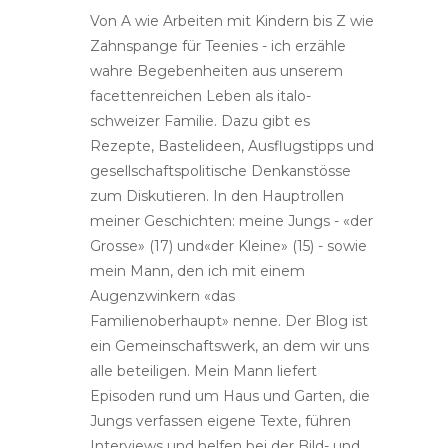
Von A wie Arbeiten mit Kindern bis Z wie
Zahnspange für Teenies - ich erzähle
wahre Begebenheiten aus unserem
facettenreichen Leben als italo-
schweizer Familie. Dazu gibt es
Rezepte, Bastelideen, Ausflugstipps und
gesellschaftspolitische Denkanstösse
zum Diskutieren. In den Hauptrollen
meiner Geschichten: meine Jungs - «der
Grosse» (17) und«der Kleine» (15) - sowie
mein Mann, den ich mit einem
Augenzwinkern «das
Familienoberhaupt» nenne. Der Blog ist
ein Gemeinschaftswerk, an dem wir uns
alle beteiligen. Mein Mann liefert
Episoden rund um Haus und Garten, die
Jungs verfassen eigene Texte, führen
Interviews und helfen bei der Bild- und