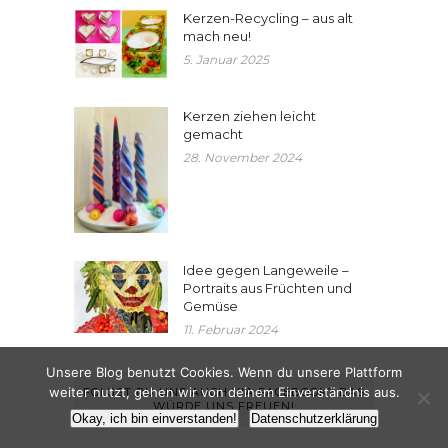
Kerzen-Recycling – aus alt
mach neu!
5. Januar 2025
Kerzen ziehen leicht
gemacht
28. November 2024
Idee gegen Langeweile –
Portraits aus Früchten und
Gemüse
11. Februar 2024
Unsere Blog benutzt Cookies. Wenn du unsere Plattform
weiter nutzt, gehen wir von deinem Einverständnis aus.
FOLGST DU UNS AUCH VIA FACEBOOK? DAS
WÜRDE UNS FREUEN!
Okay, ich bin einverstanden!
Datenschutzerklärung