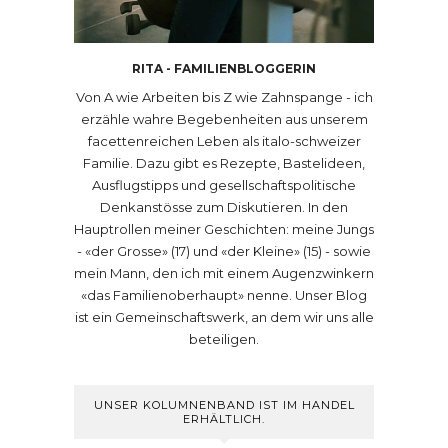
RITA - FAMILIENBLOGGERIN
Von A wie Arbeiten bis Z wie Zahnspange - ich
erzähle wahre Begebenheiten aus unserem
facettenreichen Leben als italo-schweizer
Familie. Dazu gibt es Rezepte, Bastelideen,
Ausflugstipps und gesellschaftspolitische
Denkanstösse zum Diskutieren. In den
Hauptrollen meiner Geschichten: meine Jungs
- «der Grosse» (17) und «der Kleine» (15) - sowie
mein Mann, den ich mit einem Augenzwinkern
«das Familienoberhaupt» nenne. Unser Blog
ist ein Gemeinschaftswerk, an dem wir uns alle
beteiligen.
UNSER KOLUMNENBAND IST IM HANDEL
ERHÄLTLICH.