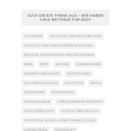
SUCH DIR EIN THEMA AUS – WIR HABEN
VIELE BEITRÄGE FÜR DICH!
ALLGEMEIN
AUFLÄUFE, GRATINS & ONE-POTS
AUSFLÜGE UND FAMILIENFERIEN SCHWEIZ
BASTELN, HANDWERKEN UND DEKORIEREN
BERN
BROT
BÜCHER
BÜNDNERLAND
DESSERTS UND SÜSSES
DEUTSCHLAND
DIE JUNGS BLOGGEN
DOLCE VITA
DOULA
ELTERNTIPPS
EXPERIMENTE
FAMILIENLEBEN
FAMILIENREISEN WELTWEIT
FAMILIENREZEPTE
FLEISCH UND GRILLGUT
FRÜHSTÜCK, MÜESLI, KONFITÜREN & GELEES
GASTBEITRÄGE
GESUNDHEIT