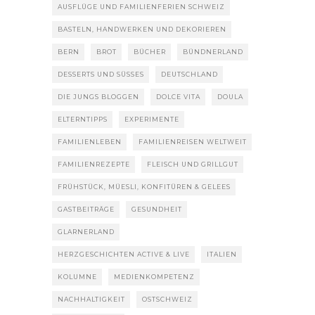
AUSFLÜGE UND FAMILIENFERIEN SCHWEIZ
BASTELN, HANDWERKEN UND DEKORIEREN
BERN
BROT
BÜCHER
BÜNDNERLAND
DESSERTS UND SÜSSES
DEUTSCHLAND
DIE JUNGS BLOGGEN
DOLCE VITA
DOULA
ELTERNTIPPS
EXPERIMENTE
FAMILIENLEBEN
FAMILIENREISEN WELTWEIT
FAMILIENREZEPTE
FLEISCH UND GRILLGUT
FRÜHSTÜCK, MÜESLI, KONFITÜREN & GELEES
GASTBEITRÄGE
GESUNDHEIT
GLARNERLAND
HERZGESCHICHTEN ACTIVE & LIVE
ITALIEN
KOLUMNE
MEDIENKOMPETENZ
NACHHALTIGKEIT
OSTSCHWEIZ