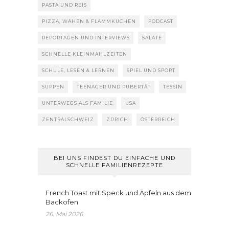
PASTA UND REIS
PIZZA, WÄHEN & FLAMMKUCHEN
PODCAST
REPORTAGEN UND INTERVIEWS
SALATE
SCHNELLE KLEINMAHLZEITEN
SCHULE, LESEN & LERNEN
SPIEL UND SPORT
SUPPEN
TEENAGER UND PUBERTÄT
TESSIN
UNTERWEGS ALS FAMILIE
USA
ZENTRALSCHWEIZ
ZÜRICH
ÖSTERREICH
BEI UNS FINDEST DU EINFACHE UND
SCHNELLE FAMILIENREZEPTE
French Toast mit Speck und Äpfeln aus dem
Backofen
26. Mai 2026