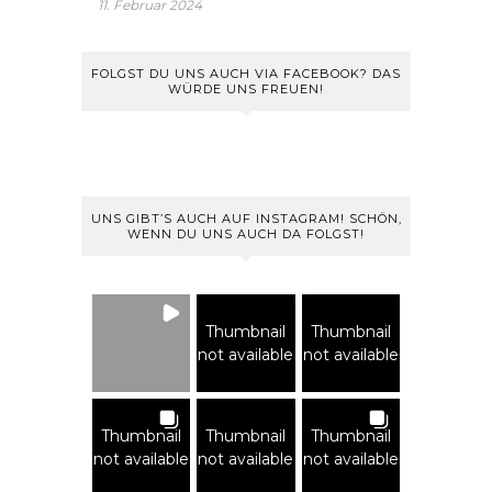
11. Februar 2024
FOLGST DU UNS AUCH VIA FACEBOOK? DAS
WÜRDE UNS FREUEN!
UNS GIBT’S AUCH AUF INSTAGRAM! SCHÖN,
WENN DU UNS AUCH DA FOLGST!
Thumbnail
Thumbnail
not available
not available
Thumbnail
Thumbnail
Thumbnail
not available
not available
not available