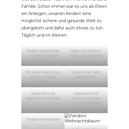
Familie. Schon immer war es uns als Eltern
ein Anliegen, unseren Kindern eine
möglichst sichere und gesunde Welt zu
übergeben und dafür auch etwas zu tun.
Täglich und im Kleinen.
Plastik reduzieren
Über ein Elektro-
und Veggiebags
Auto nachdenken
einsetzen
Mit dem Nachtzug
Reparieren statt
durch Europa
wegwerfen
reisen
Saisonal und
Lebensmittel
regional einkaufen
haltbar machen
und Foodwaste
reduzieren
Resten verwerten