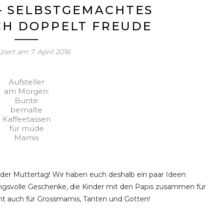
– SELBSTGEMACHTES
CH DOPPELT FREUDE
iziert am
7. April 2016
Aufsteller
am Morgen:
Bunte
bemalte
Kaffeetassen
für müde
Mamis
eder Muttertag! Wir haben euch deshalb ein paar Ideen
gsvolle Geschenke, die Kinder mit den Papis zusammen für
ht auch für Grossmamis, Tanten und Gotten!