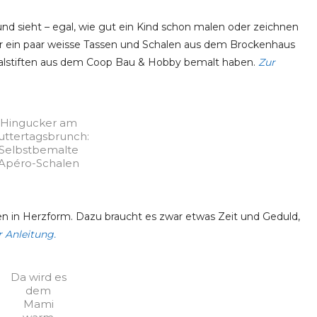
 und sieht – egal, wie gut ein Kind schon malen oder zeichnen
ir ein paar weisse Tassen und Schalen aus dem Brockenhaus
nmalstiften aus dem Coop Bau & Hobby bemalt haben.
Zur
Hingucker am
ttertagsbrunch:
Selbstbemalte
Apéro-Schalen
en in Herzform. Dazu braucht es zwar etwas Zeit und Geduld,
r Anleitung.
Da wird es
dem
Mami