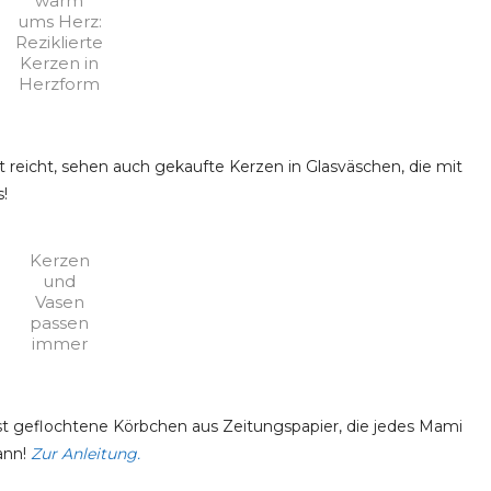
warm
ums Herz:
Reziklierte
Kerzen in
Herzform
ht reicht, sehen auch gekaufte Kerzen in Glasväschen, die mit
!
Kerzen
und
Vasen
passen
immer
elbst geflochtene Körbchen aus Zeitungspapier, die jedes Mami
ann!
Zur Anleitung.