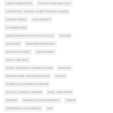
FAMILIENREZEPTE
FLEISCH UND GRILLGUT
FRÜHSTÜCK, MÜESLI, KONFITÜREN & GELEES
GASTBEITRÄGE
GESUNDHEIT
GLARNERLAND
HERZGESCHICHTEN ACTIVE & LIVE
ITALIEN
KOLUMNE
MEDIENKOMPETENZ
NACHHALTIGKEIT
OSTSCHWEIZ
PASTA UND REIS
PIZZA, WÄHEN & FLAMMKUCHEN
PODCAST
REPORTAGEN UND INTERVIEWS
SALATE
SCHNELLE KLEINMAHLZEITEN
SCHULE, LESEN & LERNEN
SPIEL UND SPORT
SUPPEN
TEENAGER UND PUBERTÄT
TESSIN
UNTERWEGS ALS FAMILIE
USA