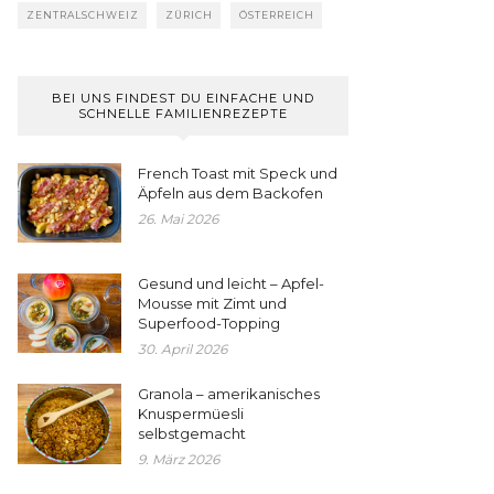
ZENTRALSCHWEIZ
ZÜRICH
ÖSTERREICH
BEI UNS FINDEST DU EINFACHE UND
SCHNELLE FAMILIENREZEPTE
French Toast mit Speck und
Äpfeln aus dem Backofen
26. Mai 2026
Gesund und leicht – Apfel-
Mousse mit Zimt und
Superfood-Topping
30. April 2026
Granola – amerikanisches
Knuspermüesli
selbstgemacht
9. März 2026