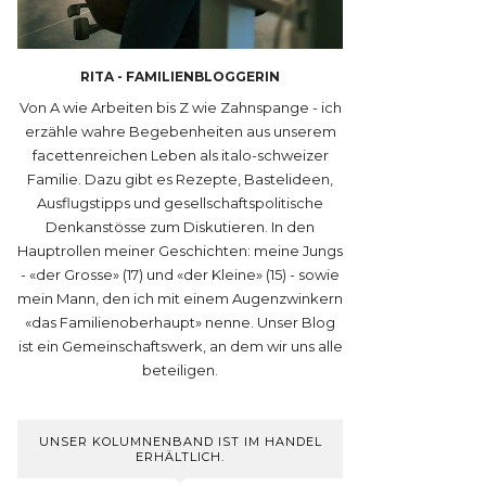
RITA - FAMILIENBLOGGERIN
Von A wie Arbeiten bis Z wie Zahnspange - ich
erzähle wahre Begebenheiten aus unserem
facettenreichen Leben als italo-schweizer
Familie. Dazu gibt es Rezepte, Bastelideen,
Ausflugstipps und gesellschaftspolitische
Denkanstösse zum Diskutieren. In den
Hauptrollen meiner Geschichten: meine Jungs
- «der Grosse» (17) und «der Kleine» (15) - sowie
mein Mann, den ich mit einem Augenzwinkern
«das Familienoberhaupt» nenne. Unser Blog
ist ein Gemeinschaftswerk, an dem wir uns alle
beteiligen.
UNSER KOLUMNENBAND IST IM HANDEL
ERHÄLTLICH.