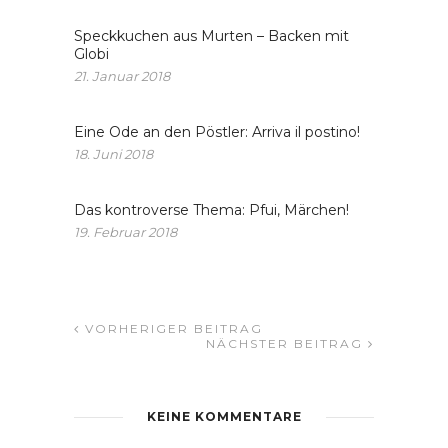
Speckkuchen aus Murten – Backen mit
Globi
21. Januar 2018
Eine Ode an den Pöstler: Arriva il postino!
18. Juni 2018
Das kontroverse Thema: Pfui, Märchen!
19. Februar 2018
VORHERIGER BEITRAG
NÄCHSTER BEITRAG
KEINE KOMMENTARE