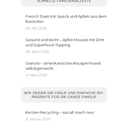
SCHNELLE FAMILIENREZEPTE
French Toast mit Speck und Äpfeln aus dem
Backofen
26. Mai 2026
Gesund und leicht – Apfel-Mousse mit Zimt
und Superfood-Topping
30. April 2026
Granola – amerikanisches Knuspermüesli
selbstgemacht
9. März 2026
WIR ZEIGEN DIR COOLE UND EINFACHE DIY-
PROJEKTE FÜR DIE GANZE FAMILIE
Kerzen-Recycling – aus alt mach neu!
5. Januar 2025