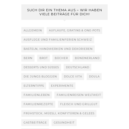
SUCH DIR EIN THEMA AUS – WIR HABEN
VIELE BEITRÄGE FÜR DICH!
ALLGEMEIN
AUFLÄUFE, GRATINS & ONE-POTS
AUSFLÜGE UND FAMILIENFERIEN SCHWEIZ
BASTELN, HANDWERKEN UND DEKORIEREN
BERN
BROT
BÜCHER
BÜNDNERLAND
DESSERTS UND SÜSSES
DEUTSCHLAND
DIE JUNGS BLOGGEN
DOLCE VITA
DOULA
ELTERNTIPPS
EXPERIMENTE
FAMILIENLEBEN
FAMILIENREISEN WELTWEIT
FAMILIENREZEPTE
FLEISCH UND GRILLGUT
FRÜHSTÜCK, MÜESLI, KONFITÜREN & GELEES
GASTBEITRÄGE
GESUNDHEIT