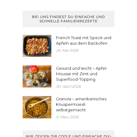
BEI UNS FINDEST DU EINFACHE UND
SCHNELLE FAMILIENREZEPTE
French Toast mit Speck und
Äpfeln aus dem Backofen
26. Mai 2026
Gesund und leicht – Apfel-
Mousse mit Zimt und
Superfood-Topping
30. April 2026
Granola – amerikanisches
Knuspermüesli
selbstgemacht
9. März 2026
WIR ZEIGEN DIR COOLE UND EINFACHE DIY-