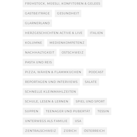
FRÜHSTÜCK, MÜESLI, KONFITÜREN & GELEES
GASTBEITRÄGE
GESUNDHEIT
GLARNERLAND
HERZGESCHICHTEN ACTIVE & LIVE
ITALIEN
KOLUMNE
MEDIENKOMPETENZ
NACHHALTIGKEIT
OSTSCHWEIZ
PASTA UND REIS
PIZZA, WÄHEN & FLAMMKUCHEN
PODCAST
REPORTAGEN UND INTERVIEWS
SALATE
SCHNELLE KLEINMAHLZEITEN
SCHULE, LESEN & LERNEN
SPIEL UND SPORT
SUPPEN
TEENAGER UND PUBERTÄT
TESSIN
UNTERWEGS ALS FAMILIE
USA
ZENTRALSCHWEIZ
ZÜRICH
ÖSTERREICH