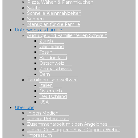
Pizza, Wähen & Flammkuchen
Salate
Schnelle Kleinmahlzeiten
Suppen
Menüplan für die Familie
Unterwegs als Familie
Ausflüge und Familienferien Schweiz
Zürich
Glarnerland
Tessin
Bündnerland
Ostschweiz
Zentralschweiz
Bern
Familienreisen weltweit
Italien
Österreich
Deutschland
USA
Über uns
In den Medien
Unsere Referenzen
Zusammenarbeit mit den Angelones
Unsere Co-Bloggerin Sarah Coppola-Weber
Impressum