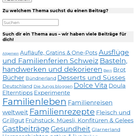
Zu welchem Thema suchst du einen Beitrag?
Such dir ein Thema aus – wir haben viele Beiträge für
dich!
Ausflüge
Aufläufe, Gratins & One-Pots
Allgemein
und Familienferien Schweiz
Basteln,
handwerken und dekorieren
Brot
Bern
Desserts und Süsses
Bücher
Bündnerland
Dolce Vita
Doula
Deutschland
Die Jungs bloggen
Elterntipps
Experimente
Familienleben
Familienreisen
Familienrezepte
weltweit
Fleisch und
Grillgut
Frühstück, Müesli, Konfitüren & Gelees
Gastbeiträge
Gesundheit
Glarnerland