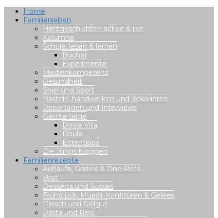
Home
Familienleben
Herzgeschichten active & live
Kolumne
Schule, lesen & lernen
Bücher
Experimente
Medienkompetenz
Gesundheit
Spiel und Sport
Basteln, handwerken und dekorieren
Reportagen und Interviews
Gastbeiträge
Dolce Vita
Doula
Elterntipps
Die Jungs bloggen
Familienrezepte
Aufläufe, Gratins & One-Pots
Brot
Desserts und Süsses
Frühstück, Müesli, Konfitüren & Gelees
Fleisch und Grillgut
Pasta und Reis