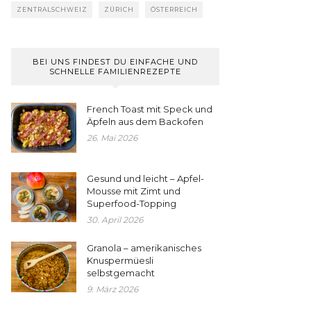
ZENTRALSCHWEIZ
ZÜRICH
ÖSTERREICH
BEI UNS FINDEST DU EINFACHE UND
SCHNELLE FAMILIENREZEPTE
French Toast mit Speck und
Äpfeln aus dem Backofen
26. Mai 2026
Gesund und leicht – Apfel-
Mousse mit Zimt und
Superfood-Topping
30. April 2026
Granola – amerikanisches
Knuspermüesli
selbstgemacht
9. März 2026