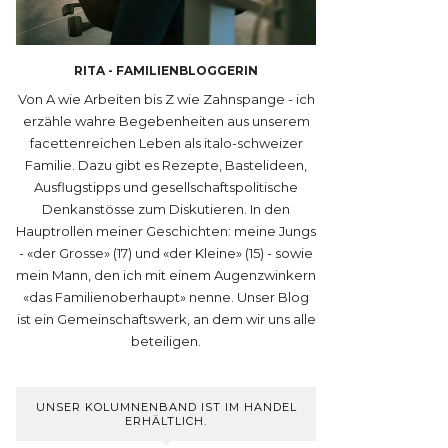
RITA - FAMILIENBLOGGERIN
Von A wie Arbeiten bis Z wie Zahnspange - ich
erzähle wahre Begebenheiten aus unserem
facettenreichen Leben als italo-schweizer
Familie. Dazu gibt es Rezepte, Bastelideen,
Ausflugstipps und gesellschaftspolitische
Denkanstösse zum Diskutieren. In den
Hauptrollen meiner Geschichten: meine Jungs
- «der Grosse» (17) und «der Kleine» (15) - sowie
mein Mann, den ich mit einem Augenzwinkern
«das Familienoberhaupt» nenne. Unser Blog
ist ein Gemeinschaftswerk, an dem wir uns alle
beteiligen.
UNSER KOLUMNENBAND IST IM HANDEL
ERHÄLTLICH.