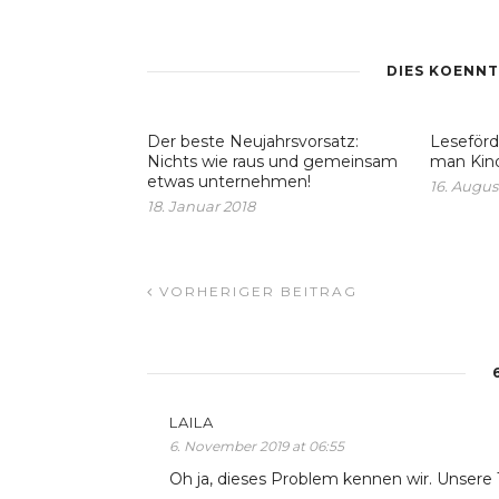
DIES KOENNT
Der beste Neujahrsvorsatz:
Leseförd
Nichts wie raus und gemeinsam
man Kin
etwas unternehmen!
16. Augus
18. Januar 2018
VORHERIGER BEITRAG
LAILA
6. November 2019 at 06:55
Oh ja, dieses Problem kennen wir. Unsere 