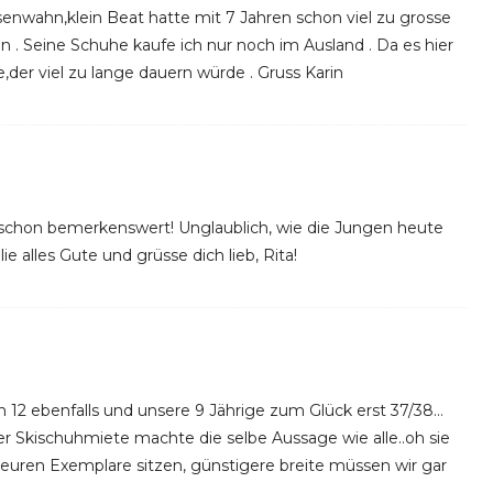
enwahn,klein Beat hatte mit 7 Jahren schon viel zu grosse
en . Seine Schuhe kaufe ich nur noch im Ausland . Da es hier
e,der viel zu lange dauern würde . Gruss Karin
t schon bemerkenswert! Unglaublich, wie die Jungen heute
e alles Gute und grüsse dich lieb, Rita!
n 12 ebenfalls und unsere 9 Jährige zum Glück erst 37/38…
er Skischuhmiete machte die selbe Aussage wie alle..oh sie
e teuren Exemplare sitzen, günstigere breite müssen wir gar