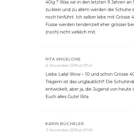
40ig ? Was wir in den letzten 9 Jahren 
zu klein und zu allem werden die Schuhe ef
noch hinführt. Ich selber lebe mit Grösse
Füsse werden tendenziell eher grösser be
(noch) nicht wirklich mit.
RITA ANGELONE
6. November 2019 at 07:41
Liebe Laila! Wow – 10 und schon Grösse 
Trägerin ist das unglaublich!!! Die Schuhi
entwickelt, aber ja, die Jugend von heute i
Euch alles Gute! Rita
KARIN BÜCHELER
7. November 2019 at 07:59