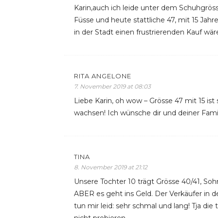
Karin,auch ich leide unter dem Schuhgröss
Füsse und heute stattliche 47, mit 15 Jahr
in der Stadt einen frustrierenden Kauf wär
RITA ANGELONE
7. November 2019 at 08:03
Liebe Karin, oh wow – Grösse 47 mit 15 is
wachsen! Ich wünsche dir und deiner Famili
TINA
8. November 2019 at 21:12
Unsere Tochter 10 trägt Grösse 40/41, Soh
ABER es geht ins Geld. Der Verkäufer in d
tun mir leid: sehr schmal und lang! Tja di