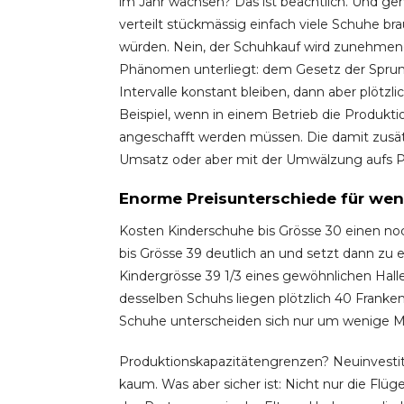
im Jahr wachsen? Das ist beachtlich. Und geht
verteilt stückmässig einfach viele Schuhe b
würden. Nein, der Schuhkauf wird zunehmend 
Phänomen unterliegt: dem Gesetz der Sprung
Intervalle konstant bleiben, dann aber plötz
Beispiel, wenn in einem Betrieb die Produkt
angeschafft werden müssen. Die damit zusä
Umsatz oder aber mit der Umwälzung aufs 
Enorme Preisunterschiede für weni
Kosten Kinderschuhe bis Grösse 30 einen no
bis Grösse 39 deutlich an und setzt dann zu
Kindergrösse 39 1/3 eines gewöhnlichen Hall
desselben Schuhs liegen plötzlich 40 Franken
Schuhe unterscheiden sich nur um wenige Mi
Produktionskapazitätengrenzen? Neuinvestit
kaum. Was aber sicher ist: Nicht nur die Fl