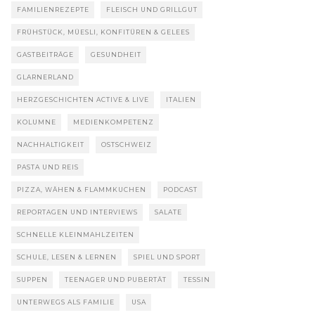
FAMILIENREZEPTE
FLEISCH UND GRILLGUT
FRÜHSTÜCK, MÜESLI, KONFITÜREN & GELEES
GASTBEITRÄGE
GESUNDHEIT
GLARNERLAND
HERZGESCHICHTEN ACTIVE & LIVE
ITALIEN
KOLUMNE
MEDIENKOMPETENZ
NACHHALTIGKEIT
OSTSCHWEIZ
PASTA UND REIS
PIZZA, WÄHEN & FLAMMKUCHEN
PODCAST
REPORTAGEN UND INTERVIEWS
SALATE
SCHNELLE KLEINMAHLZEITEN
SCHULE, LESEN & LERNEN
SPIEL UND SPORT
SUPPEN
TEENAGER UND PUBERTÄT
TESSIN
UNTERWEGS ALS FAMILIE
USA