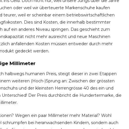
 ins Geld. Doch nicht nur, weil unsere Jungs über die Jahre
rauchen oder weil wir überteuerte Markenschuhe kaufen
teurer, weil er scheinbar einem betriebswirtschaftlichen
fixkosten. Dies sind Kosten, die innerhalb bestimmter
lich auf ein anderes Niveau springen. Das geschieht zum
ionskapazität nicht mehr ausreicht und neue Maschinen
tzlich anfallenden Kosten müssen entweder durch mehr
Produkt gedeckt werden.
ge Millimeter
ch halbwegs humanen Preis, steigt dieser in zwei Etappen
 einem weiteren (Hoch-)Sprung an: Zwischen der grössten
enschuhs und der kleinsten Herrengrösse 40 des ein und
 Unterschied! Der Preis durchbricht die Hundertermarke, die
llimeter.
ionen? Wegen ein paar Millimeter mehr Material? Wohl
ügel schrumpfen bei heranwachsenden Kindern, sondern auch