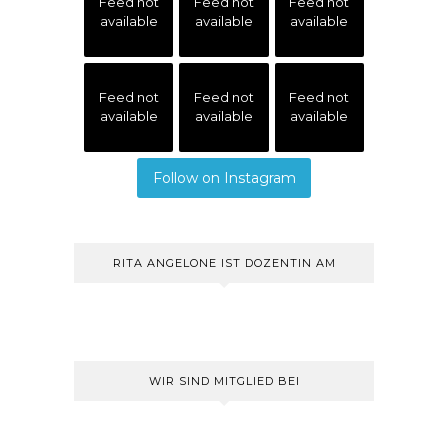
Feed not
Feed not
Feed not
available
available
available
Feed not
Feed not
Feed not
available
available
available
Follow on Instagram
RITA ANGELONE IST DOZENTIN AM
WIR SIND MITGLIED BEI