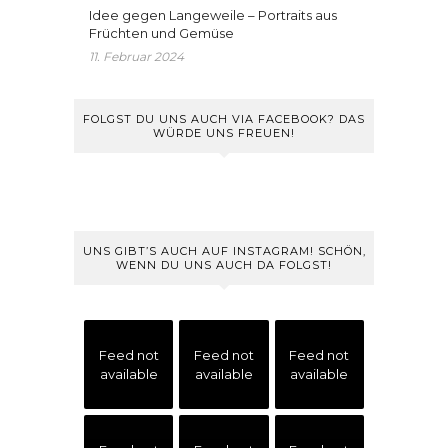
Idee gegen Langeweile – Portraits aus
Früchten und Gemüse
11. Februar 2024
FOLGST DU UNS AUCH VIA FACEBOOK? DAS
WÜRDE UNS FREUEN!
UNS GIBT’S AUCH AUF INSTAGRAM! SCHÖN,
WENN DU UNS AUCH DA FOLGST!
Feed not
Feed not
Feed not
available
available
available