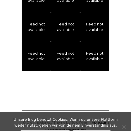
available
available
available
Feed not
Feed not
Feed not
available
available
available
Feed not
Feed not
Feed not
available
available
available
Unsere Blog benutzt Cookies. Wenn du unsere Plattform
© Die Angelones / Theme by Solo Pine |
Impressum
weiter nutzt, gehen wir von deinem Einverständnis aus.
&
Datenschutzerklärung