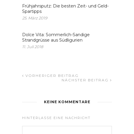
Frühjahrsputz: Die besten Zeit- und Geld-
Spartipps
25. März 2019
Dolce Vita: Sommerlich-Sandige
Strandgrüsse aus Südligurien
11. Juli 2018
VORHERIGER BEITRAG
NÄCHSTER BEITRAG
KEINE KOMMENTARE
HINTERLASSE EINE NACHRICHT