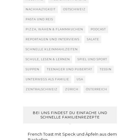
NACHHALTIGKEIT
OSTSCHWEIZ
PASTA UND REIS
PIZZA, WÄHEN & FLAMMKUCHEN
PODCAST
REPORTAGEN UND INTERVIEWS
SALATE
SCHNELLE KLEINMAHLZEITEN
SCHULE, LESEN & LERNEN
SPIEL UND SPORT
SUPPEN
TEENAGER UND PUBERTÄT
TESSIN
UNTERWEGS ALS FAMILIE
USA
ZENTRALSCHWEIZ
ZÜRICH
ÖSTERREICH
BEI UNS FINDEST DU EINFACHE UND
SCHNELLE FAMILIENREZEPTE
French Toast mit Speck und Äpfeln aus dem
Backofen