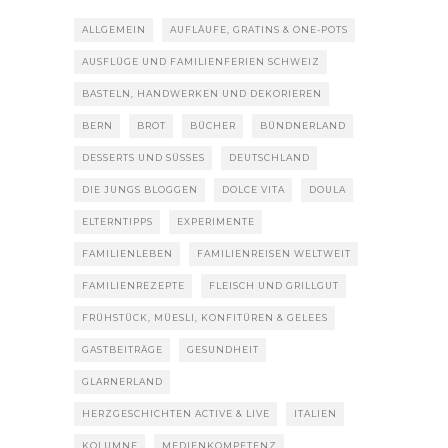
ALLGEMEIN
AUFLÄUFE, GRATINS & ONE-POTS
AUSFLÜGE UND FAMILIENFERIEN SCHWEIZ
BASTELN, HANDWERKEN UND DEKORIEREN
BERN
BROT
BÜCHER
BÜNDNERLAND
DESSERTS UND SÜSSES
DEUTSCHLAND
DIE JUNGS BLOGGEN
DOLCE VITA
DOULA
ELTERNTIPPS
EXPERIMENTE
FAMILIENLEBEN
FAMILIENREISEN WELTWEIT
FAMILIENREZEPTE
FLEISCH UND GRILLGUT
FRÜHSTÜCK, MÜESLI, KONFITÜREN & GELEES
GASTBEITRÄGE
GESUNDHEIT
GLARNERLAND
HERZGESCHICHTEN ACTIVE & LIVE
ITALIEN
KOLUMNE
MEDIENKOMPETENZ