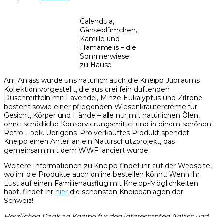
Calendula,
Gänseblümchen,
Kamille und
Hamamelis – die
Sommerwiese
zu Hause
Am Anlass wurde uns natürlich auch die Kneipp Jubiläums
Kollektion vorgestellt, die aus drei fein duftenden
Duschmitteln mit Lavendel, Minze-Eukalyptus und Zitrone
besteht sowie einer pflegenden Wiesenkräutercrème für
Gesicht, Körper und Hände – alle nur mit natürlichen Ölen,
ohne schädliche Konservierungsmittel und in einem schönen
Retro-Look. Übrigens: Pro verkauftes Produkt spendet
Kneipp einen Anteil an ein Naturschutzprojekt, das
gemeinsam mit dem WWF lanciert wurde.
Weitere Informationen zu Kneipp findet ihr auf der Webseite,
wo ihr die Produkte auch online bestellen könnt. Wenn ihr
Lust auf einen Familienausflug mit Kneipp-Möglichkeiten
habt, findet ihr
hier
die schönsten Kneippanlagen der
Schweiz!
Herzlichen Dank an Kneipp für den interessanten Anlass und