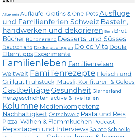
dich!
Ausflüge
Aufläufe, Gratins & One-Pots
Allgemein
und Familienferien Schweiz
Basteln,
handwerken und dekorieren
Brot
Bern
Desserts und Süsses
Bücher
Bündnerland
Dolce Vita
Doula
Deutschland
Die Jungs bloggen
Elterntipps
Experimente
Familienleben
Familienreisen
Familienrezepte
weltweit
Fleisch und
Grillgut
Frühstück, Müesli, Konfitüren & Gelees
Gastbeiträge
Gesundheit
Glarnerland
Herzgeschichten active & live
Italien
Kolumne
Medienkompetenz
Nachhaltigkeit
Pasta und Reis
Ostschweiz
Pizza, Wähen & Flammkuchen
Podcast
Reportagen und Interviews
Salate
Schnelle