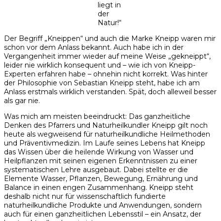
liegt in
der
Natur!“
Der Begriff „Kneippen“ und auch die Marke Kneipp waren mir
schon vor dem Anlass bekannt. Auch habe ich in der
Vergangenheit immer wieder auf meine Weise „gekneippt“,
leider nie wirklich konsequent und – wie ich von Kneipp-
Experten erfahren habe – ohnehin nicht korrekt. Was hinter
der Philosophie von Sebastian Kneipp steht, habe ich am
Anlass erstmals wirklich verstanden. Spät, doch alleweil besser
als gar nie.
Was mich am meisten beeindruckt: Das ganzheitliche
Denken des Pfarrers und Naturheilkundler Kneipp gilt noch
heute als wegweisend für naturheilkundliche Heilmethoden
und Präventivmedizin. Im Laufe seines Lebens hat Kneipp
das Wissen über die heilende Wirkung von Wasser und
Heilpflanzen mit seinen eigenen Erkenntnissen zu einer
systematischen Lehre ausgebaut. Dabei stellte er die
Elemente Wasser, Pflanzen, Bewegung, Ernährung und
Balance in einen engen Zusammenhang. Kneipp steht
deshalb nicht nur für wissenschaftlich fundierte
naturheilkundliche Produkte und Anwendungen, sondern
auch für einen ganzheitlichen Lebensstil – ein Ansatz, der