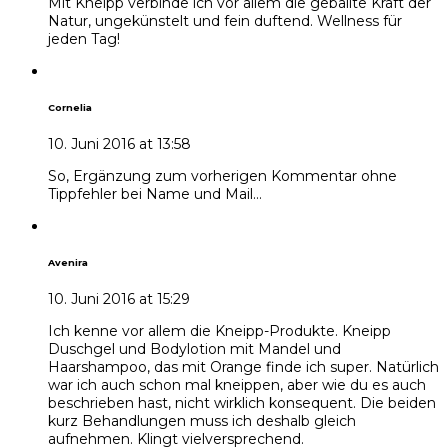
Mit Kneipp verbinde ich vor allem die geballte Kraft der
Natur, ungekünstelt und fein duftend. Wellness für
jeden Tag!
Cornelia
10. Juni 2016 at 13:58
So, Ergänzung zum vorherigen Kommentar ohne
Tippfehler bei Name und Mail…
Avenira
10. Juni 2016 at 15:29
Ich kenne vor allem die Kneipp-Produkte. Kneipp
Duschgel und Bodylotion mit Mandel und
Haarshampoo, das mit Orange finde ich super. Natürlich
war ich auch schon mal kneippen, aber wie du es auch
beschrieben hast, nicht wirklich konsequent. Die beiden
kurz Behandlungen muss ich deshalb gleich
aufnehmen. Klingt vielversprechend.