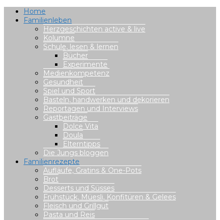
Home
Familienleben
Herzgeschichten active & live
Kolumne
Schule, lesen & lernen
Bücher
Experimente
Medienkompetenz
Gesundheit
Spiel und Sport
Basteln, handwerken und dekorieren
Reportagen und Interviews
Gastbeiträge
Dolce Vita
Doula
Elterntipps
Die Jungs bloggen
Familienrezepte
Aufläufe, Gratins & One-Pots
Brot
Desserts und Süsses
Frühstück, Müesli, Konfitüren & Gelees
Fleisch und Grillgut
Pasta und Reis