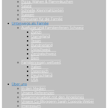
Pizza, Wähen & Flammkuchen
Salate
Schnelle Kleinmahlzeiten
Suppen
Menüplan für die Familie
Unterwegs als Familie
Ausflüge und Familienferien Schweiz
Zürich
Glarnerland
Tessin
Bündnerland
Ostschweiz
Zentralschweiz
Bern
Familienreisen weltweit
Italien
Österreich
Deutschland
USA
Über uns
In den Medien
Unsere Referenzen
Zusammenarbeit mit den Angelones
Unsere Co-Bloggerin Sarah Coppola-Weber
Impressum