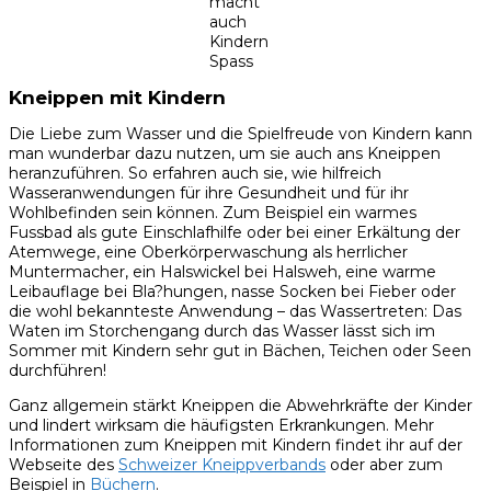
macht
auch
Kindern
Spass
Kneippen mit Kindern
Die Liebe zum Wasser und die Spielfreude von Kindern kann
man wunderbar dazu nutzen, um sie auch ans Kneippen
heranzuführen. So erfahren auch sie, wie hilfreich
Wasseranwendungen für ihre Gesundheit und für ihr
Wohlbefinden sein können. Zum Beispiel ein warmes
Fussbad als gute Einschlafhilfe oder bei einer Erkältung der
Atemwege, eine Oberkörperwaschung als herrlicher
Muntermacher, ein Halswickel bei Halsweh, eine warme
Leibauflage bei Bla?hungen, nasse Socken bei Fieber oder
die wohl bekannteste Anwendung – das Wassertreten: Das
Waten im Storchengang durch das Wasser lässt sich im
Sommer mit Kindern sehr gut in Bächen, Teichen oder Seen
durchführen!
Ganz allgemein stärkt Kneippen die Abwehrkräfte der Kinder
und lindert wirksam die häufigsten Erkrankungen. Mehr
Informationen zum Kneippen mit Kindern findet ihr auf der
Webseite des
Schweizer Kneippverbands
oder aber zum
Beispiel in
Büchern
.