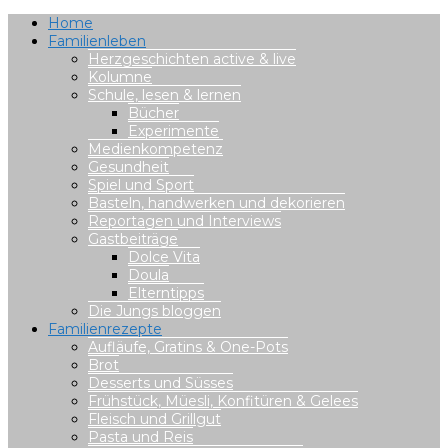
Home
Familienleben
Herzgeschichten active & live
Kolumne
Schule, lesen & lernen
Bücher
Experimente
Medienkompetenz
Gesundheit
Spiel und Sport
Basteln, handwerken und dekorieren
Reportagen und Interviews
Gastbeiträge
Dolce Vita
Doula
Elterntipps
Die Jungs bloggen
Familienrezepte
Aufläufe, Gratins & One-Pots
Brot
Desserts und Süsses
Frühstück, Müesli, Konfitüren & Gelees
Fleisch und Grillgut
Pasta und Reis