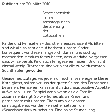
Publiziert am
30. März 2016
Scacciapensieri:
Immer
samstags, nach
der Ziehung
der
Lottozahlen
Kinder und Fernsehen – das ist ein heisses Eisen! Als Eltern
sind wir alle so sehr darauf bedacht, unsere Kinder
konsequent vor diesem angeblich dumm und süchtig
machenden Medium fernzuhalten, dass wir dabei vergessen,
dass wir selber als Kind auch ferngesehen haben. Und nicht
einmal wenig. Trotzdem sind wir nicht alle zu verdummten
Suchthaufen geworden.
Gerade heutzutage, wo jeder nur noch in seine eigene kleine
Kiste glotzt, sollten wir uns der guten Seiten des Fernsehens
besinnen. Fernsehen kann nämlich durchaus positive Aspekte
aufweisen – zum Beispiel dann, wenn es die Familie
zusammenbringt. So wie früher, als wir Kinder uns
gemeinsam mit unseren Eltern am allerliebsten
samstagabends vor den Fernseher setzten, um
«Scacciapensieri» zu schauen. Eine halbe Stunde lang