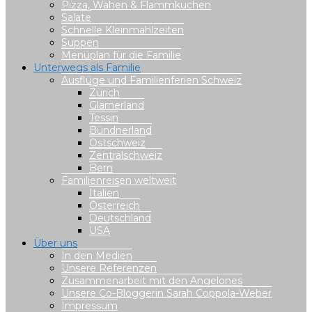
Pizza, Wähen & Flammkuchen
Salate
Schnelle Kleinmahlzeiten
Suppen
Menüplan für die Familie
Unterwegs als Familie
Ausflüge und Familienferien Schweiz
Zürich
Glarnerland
Tessin
Bündnerland
Ostschweiz
Zentralschweiz
Bern
Familienreisen weltweit
Italien
Österreich
Deutschland
USA
Über uns
In den Medien
Unsere Referenzen
Zusammenarbeit mit den Angelones
Unsere Co-Bloggerin Sarah Coppola-Weber
Impressum