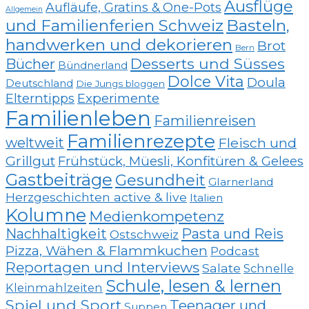
Ausflüge
Aufläufe, Gratins & One-Pots
Allgemein
und Familienferien Schweiz
Basteln,
handwerken und dekorieren
Brot
Bern
Desserts und Süsses
Bücher
Bündnerland
Dolce Vita
Doula
Deutschland
Die Jungs bloggen
Elterntipps
Experimente
Familienleben
Familienreisen
Familienrezepte
weltweit
Fleisch und
Grillgut
Frühstück, Müesli, Konfitüren & Gelees
Gastbeiträge
Gesundheit
Glarnerland
Herzgeschichten active & live
Italien
Kolumne
Medienkompetenz
Nachhaltigkeit
Pasta und Reis
Ostschweiz
Pizza, Wähen & Flammkuchen
Podcast
Reportagen und Interviews
Salate
Schnelle
Schule, lesen & lernen
Kleinmahlzeiten
Spiel und Sport
Teenager und
Suppen