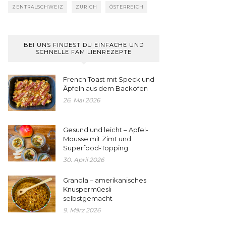
ZENTRALSCHWEIZ
ZÜRICH
ÖSTERREICH
BEI UNS FINDEST DU EINFACHE UND
SCHNELLE FAMILIENREZEPTE
French Toast mit Speck und
Äpfeln aus dem Backofen
26. Mai 2026
Gesund und leicht – Apfel-
Mousse mit Zimt und
Superfood-Topping
30. April 2026
Granola – amerikanisches
Knuspermüesli
selbstgemacht
9. März 2026