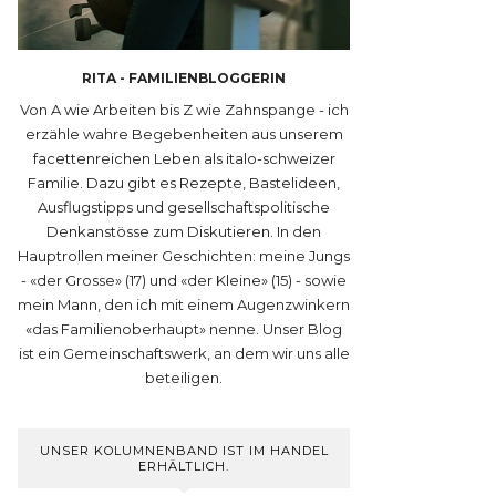
RITA - FAMILIENBLOGGERIN
Von A wie Arbeiten bis Z wie Zahnspange - ich
erzähle wahre Begebenheiten aus unserem
facettenreichen Leben als italo-schweizer
Familie. Dazu gibt es Rezepte, Bastelideen,
Ausflugstipps und gesellschaftspolitische
Denkanstösse zum Diskutieren. In den
Hauptrollen meiner Geschichten: meine Jungs
- «der Grosse» (17) und «der Kleine» (15) - sowie
mein Mann, den ich mit einem Augenzwinkern
«das Familienoberhaupt» nenne. Unser Blog
ist ein Gemeinschaftswerk, an dem wir uns alle
beteiligen.
UNSER KOLUMNENBAND IST IM HANDEL
ERHÄLTLICH.