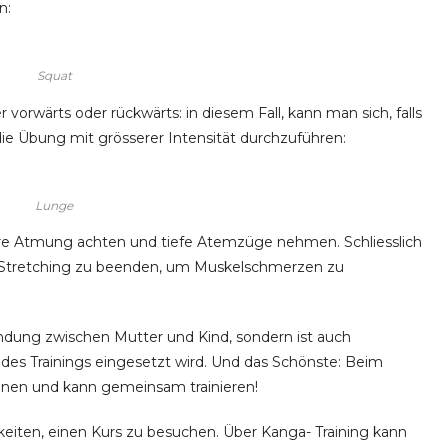
n:
Squat
vorwärts oder rückwärts: in diesem Fall, kann man sich, falls
die Übung mit grösserer Intensität durchzuführen:
Lunge
re Atmung achten und tiefe Atemzüge nehmen. Schliesslich
en Stretching zu beenden, um Muskelschmerzen zu
indung zwischen Mutter und Kind, sondern ist auch
d des Trainings eingesetzt wird. Und das Schönste: Beim
ennen und kann gemeinsam trainieren!
keiten, einen Kurs zu besuchen. Über Kanga- Training kann