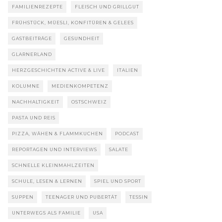
FAMILIENREZEPTE
FLEISCH UND GRILLGUT
FRÜHSTÜCK, MÜESLI, KONFITÜREN & GELEES
GASTBEITRÄGE
GESUNDHEIT
GLARNERLAND
HERZGESCHICHTEN ACTIVE & LIVE
ITALIEN
KOLUMNE
MEDIENKOMPETENZ
NACHHALTIGKEIT
OSTSCHWEIZ
PASTA UND REIS
PIZZA, WÄHEN & FLAMMKUCHEN
PODCAST
REPORTAGEN UND INTERVIEWS
SALATE
SCHNELLE KLEINMAHLZEITEN
SCHULE, LESEN & LERNEN
SPIEL UND SPORT
SUPPEN
TEENAGER UND PUBERTÄT
TESSIN
UNTERWEGS ALS FAMILIE
USA