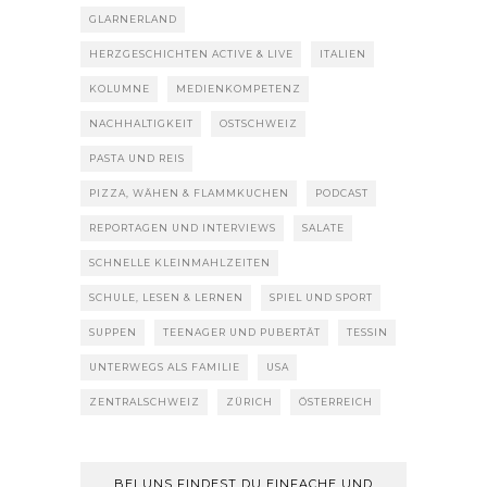
GLARNERLAND
HERZGESCHICHTEN ACTIVE & LIVE
ITALIEN
KOLUMNE
MEDIENKOMPETENZ
NACHHALTIGKEIT
OSTSCHWEIZ
PASTA UND REIS
PIZZA, WÄHEN & FLAMMKUCHEN
PODCAST
REPORTAGEN UND INTERVIEWS
SALATE
SCHNELLE KLEINMAHLZEITEN
SCHULE, LESEN & LERNEN
SPIEL UND SPORT
SUPPEN
TEENAGER UND PUBERTÄT
TESSIN
UNTERWEGS ALS FAMILIE
USA
ZENTRALSCHWEIZ
ZÜRICH
ÖSTERREICH
BEI UNS FINDEST DU EINFACHE UND