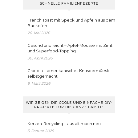
SCHNELLE FAMILIENREZEPTE
French Toast mit Speck und Äpfeln aus dem
Backofen
26. Mai 2026
Gesund und leicht – Apfel-Mousse mit Zimt
und Superfood-Topping
30. April 2026
Granola – amerikanisches Knuspermüesli
selbstgemacht
9. März 2026
WIR ZEIGEN DIR COOLE UND EINFACHE DIY-
PROJEKTE FÜR DIE GANZE FAMILIE
Kerzen-Recycling – aus alt mach neu!
5. Januar 2025