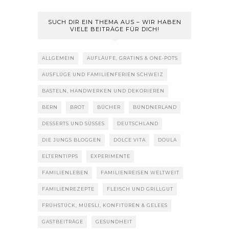
SUCH DIR EIN THEMA AUS – WIR HABEN
VIELE BEITRÄGE FÜR DICH!
ALLGEMEIN
AUFLÄUFE, GRATINS & ONE-POTS
AUSFLÜGE UND FAMILIENFERIEN SCHWEIZ
BASTELN, HANDWERKEN UND DEKORIEREN
BERN
BROT
BÜCHER
BÜNDNERLAND
DESSERTS UND SÜSSES
DEUTSCHLAND
DIE JUNGS BLOGGEN
DOLCE VITA
DOULA
ELTERNTIPPS
EXPERIMENTE
FAMILIENLEBEN
FAMILIENREISEN WELTWEIT
FAMILIENREZEPTE
FLEISCH UND GRILLGUT
FRÜHSTÜCK, MÜESLI, KONFITÜREN & GELEES
GASTBEITRÄGE
GESUNDHEIT