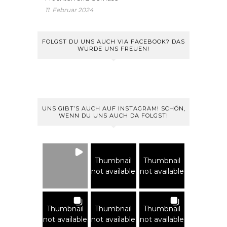
11. Februar 2024
FOLGST DU UNS AUCH VIA FACEBOOK? DAS
WÜRDE UNS FREUEN!
UNS GIBT’S AUCH AUF INSTAGRAM! SCHÖN,
WENN DU UNS AUCH DA FOLGST!
Thumbnail
Thumbnail
not available
not available
Thumbnail
Thumbnail
Thumbnail
not available
not available
not available