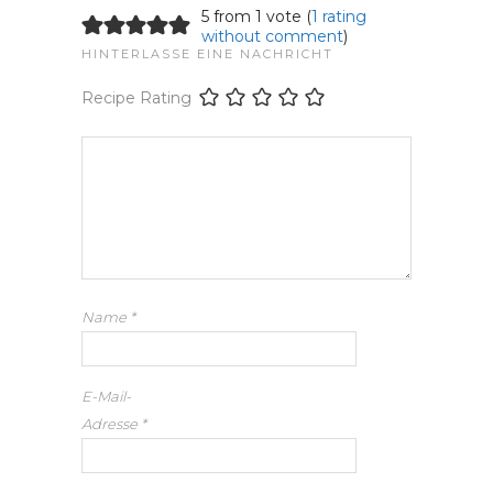
5 from 1 vote (
1 rating
without comment
)
HINTERLASSE EINE NACHRICHT
Recipe Rating
Name
*
E-Mail-
Adresse
*