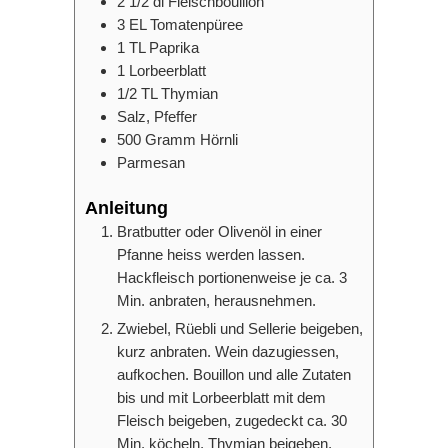
2 1/2
dl
Fleischbouillon
3
EL
Tomatenpüree
1
TL
Paprika
1
Lorbeerblatt
1/2
TL
Thymian
Salz, Pfeffer
500
Gramm
Hörnli
Parmesan
Anleitung
Bratbutter oder Olivenöl in einer
Pfanne heiss werden lassen.
Hackfleisch portionenweise je ca. 3
Min. anbraten, herausnehmen.
Zwiebel, Rüebli und Sellerie beigeben,
kurz anbraten. Wein dazugiessen,
aufkochen. Bouillon und alle Zutaten
bis und mit Lorbeerblatt mit dem
Fleisch beigeben, zugedeckt ca. 30
Min. köcheln, Thymian beigeben,