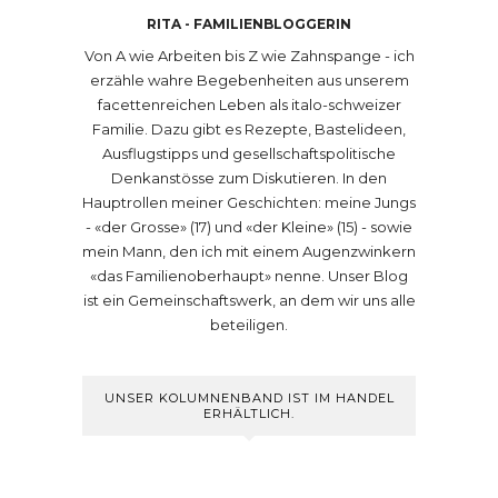
RITA - FAMILIENBLOGGERIN
Von A wie Arbeiten bis Z wie Zahnspange - ich
erzähle wahre Begebenheiten aus unserem
facettenreichen Leben als italo-schweizer
Familie. Dazu gibt es Rezepte, Bastelideen,
Ausflugstipps und gesellschaftspolitische
Denkanstösse zum Diskutieren. In den
Hauptrollen meiner Geschichten: meine Jungs
- «der Grosse» (17) und «der Kleine» (15) - sowie
mein Mann, den ich mit einem Augenzwinkern
«das Familienoberhaupt» nenne. Unser Blog
ist ein Gemeinschaftswerk, an dem wir uns alle
beteiligen.
UNSER KOLUMNENBAND IST IM HANDEL
ERHÄLTLICH.