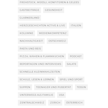
FRÜHSTÜCK, MÜESLI, KONFITÜREN & GELEES
GASTBEITRÄGE
GESUNDHEIT
GLARNERLAND
HERZGESCHICHTEN ACTIVE & LIVE
ITALIEN
KOLUMNE
MEDIENKOMPETENZ
NACHHALTIGKEIT
OSTSCHWEIZ
PASTA UND REIS
PIZZA, WÄHEN & FLAMMKUCHEN
PODCAST
REPORTAGEN UND INTERVIEWS
SALATE
SCHNELLE KLEINMAHLZEITEN
SCHULE, LESEN & LERNEN
SPIEL UND SPORT
SUPPEN
TEENAGER UND PUBERTÄT
TESSIN
UNTERWEGS ALS FAMILIE
USA
ZENTRALSCHWEIZ
ZÜRICH
ÖSTERREICH