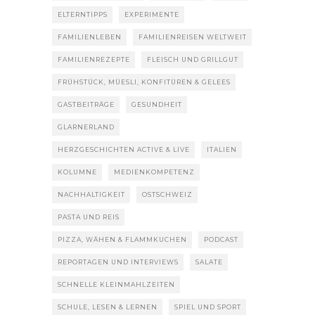
ELTERNTIPPS
EXPERIMENTE
FAMILIENLEBEN
FAMILIENREISEN WELTWEIT
FAMILIENREZEPTE
FLEISCH UND GRILLGUT
FRÜHSTÜCK, MÜESLI, KONFITÜREN & GELEES
GASTBEITRÄGE
GESUNDHEIT
GLARNERLAND
HERZGESCHICHTEN ACTIVE & LIVE
ITALIEN
KOLUMNE
MEDIENKOMPETENZ
NACHHALTIGKEIT
OSTSCHWEIZ
PASTA UND REIS
PIZZA, WÄHEN & FLAMMKUCHEN
PODCAST
REPORTAGEN UND INTERVIEWS
SALATE
SCHNELLE KLEINMAHLZEITEN
SCHULE, LESEN & LERNEN
SPIEL UND SPORT