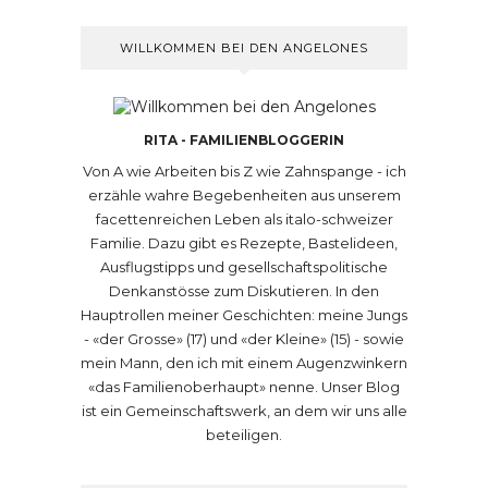
WILLKOMMEN BEI DEN ANGELONES
RITA - FAMILIENBLOGGERIN
Von A wie Arbeiten bis Z wie Zahnspange - ich
erzähle wahre Begebenheiten aus unserem
facettenreichen Leben als italo-schweizer
Familie. Dazu gibt es Rezepte, Bastelideen,
Ausflugstipps und gesellschaftspolitische
Denkanstösse zum Diskutieren. In den
Hauptrollen meiner Geschichten: meine Jungs
- «der Grosse» (17) und «der Kleine» (15) - sowie
mein Mann, den ich mit einem Augenzwinkern
«das Familienoberhaupt» nenne. Unser Blog
ist ein Gemeinschaftswerk, an dem wir uns alle
beteiligen.