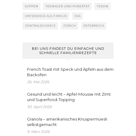
SUPPEN
TEENAGER UND PUBERTÄT
TESSIN
UNTERWEGS ALS FAMILIE
USA
ZENTRALSCHWEIZ
ZÜRICH
ÖSTERREICH
BEI UNS FINDEST DU EINFACHE UND
SCHNELLE FAMILIENREZEPTE
French Toast mit Speck und Äpfeln aus dem
Backofen
26. Mai 2026
Gesund und leicht – Apfel-Mousse mit Zimt
und Superfood-Topping
30. April 2026
Granola – amerikanisches Knuspermüesli
selbstgemacht
9. März 2026