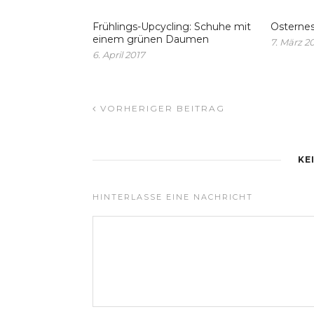
Frühlings-Upcycling: Schuhe mit
Osternes
einem grünen Daumen
7. März 2
6. April 2017
VORHERIGER BEITRAG
KE
HINTERLASSE EINE NACHRICHT