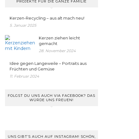
PROJEKTE FÜR DIE GANZE FAMILIE
Kerzen-Recycling – aus alt mach neu!
5. Januar 2025
Kerzen ziehen leicht
gemacht
28. November 2024
Idee gegen Langeweile – Portraits aus
Früchten und Gemüse
11. Februar 2024
FOLGST DU UNS AUCH VIA FACEBOOK? DAS
WÜRDE UNS FREUEN!
UNS GIBT’S AUCH AUF INSTAGRAM! SCHÖN,