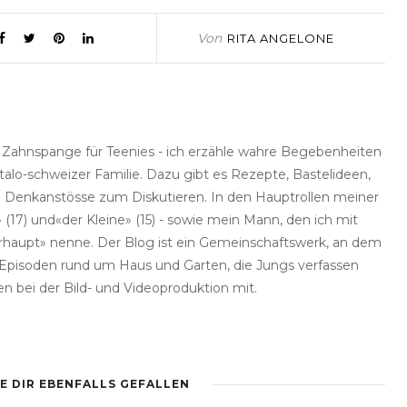
Von
RITA ANGELONE
e Zahnspange für Teenies - ich erzähle wahre Begebenheiten
talo-schweizer Familie. Dazu gibt es Rezepte, Bastelideen,
he Denkanstösse zum Diskutieren. In den Hauptrollen meiner
(17) und«der Kleine» (15) - sowie mein Mann, den ich mit
haupt» nenne. Der Blog ist ein Gemeinschaftswerk, an dem
rt Episoden rund um Haus und Garten, die Jungs verfassen
en bei der Bild- und Videoproduktion mit.
E DIR EBENFALLS GEFALLEN