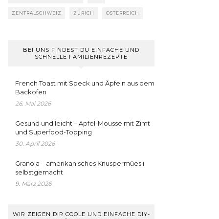
ZENTRALSCHWEIZ
ZÜRICH
ÖSTERREICH
BEI UNS FINDEST DU EINFACHE UND
SCHNELLE FAMILIENREZEPTE
French Toast mit Speck und Äpfeln aus dem
Backofen
26. Mai 2026
Gesund und leicht – Apfel-Mousse mit Zimt
und Superfood-Topping
30. April 2026
Granola – amerikanisches Knuspermüesli
selbstgemacht
9. März 2026
WIR ZEIGEN DIR COOLE UND EINFACHE DIY-