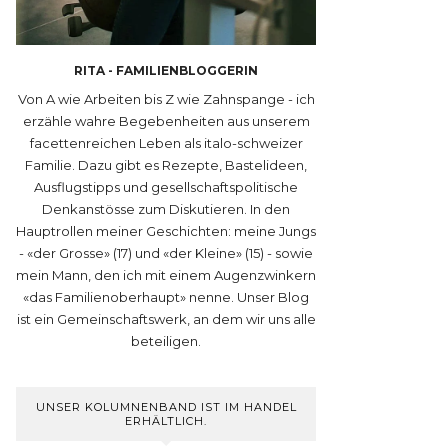
RITA - FAMILIENBLOGGERIN
Von A wie Arbeiten bis Z wie Zahnspange - ich
erzähle wahre Begebenheiten aus unserem
facettenreichen Leben als italo-schweizer
Familie. Dazu gibt es Rezepte, Bastelideen,
Ausflugstipps und gesellschaftspolitische
Denkanstösse zum Diskutieren. In den
Hauptrollen meiner Geschichten: meine Jungs
- «der Grosse» (17) und «der Kleine» (15) - sowie
mein Mann, den ich mit einem Augenzwinkern
«das Familienoberhaupt» nenne. Unser Blog
ist ein Gemeinschaftswerk, an dem wir uns alle
beteiligen.
UNSER KOLUMNENBAND IST IM HANDEL
ERHÄLTLICH.