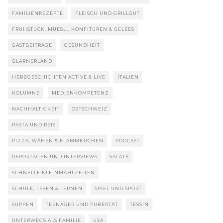
FAMILIENREZEPTE
FLEISCH UND GRILLGUT
FRÜHSTÜCK, MÜESLI, KONFITÜREN & GELEES
GASTBEITRÄGE
GESUNDHEIT
GLARNERLAND
HERZGESCHICHTEN ACTIVE & LIVE
ITALIEN
KOLUMNE
MEDIENKOMPETENZ
NACHHALTIGKEIT
OSTSCHWEIZ
PASTA UND REIS
PIZZA, WÄHEN & FLAMMKUCHEN
PODCAST
REPORTAGEN UND INTERVIEWS
SALATE
SCHNELLE KLEINMAHLZEITEN
SCHULE, LESEN & LERNEN
SPIEL UND SPORT
SUPPEN
TEENAGER UND PUBERTÄT
TESSIN
UNTERWEGS ALS FAMILIE
USA