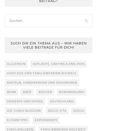
BEITRAG?
SUCH DIR EIN THEMA AUS – WIR HABEN
VIELE BEITRÄGE FÜR DICH!
ALLGEMEIN
AUFLÄUFE, GRATINS & ONE-POTS
AUSFLÜGE UND FAMILIENFERIEN SCHWEIZ
BASTELN, HANDWERKEN UND DEKORIEREN
BERN
BROT
BÜCHER
BÜNDNERLAND
DESSERTS UND SÜSSES
DEUTSCHLAND
DIE JUNGS BLOGGEN
DOLCE VITA
DOULA
ELTERNTIPPS
EXPERIMENTE
FAMILIENLEBEN
FAMILIENREISEN WELTWEIT