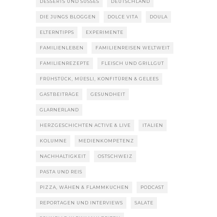
DESSERTS UND SÜSSES
DEUTSCHLAND
DIE JUNGS BLOGGEN
DOLCE VITA
DOULA
ELTERNTIPPS
EXPERIMENTE
FAMILIENLEBEN
FAMILIENREISEN WELTWEIT
FAMILIENREZEPTE
FLEISCH UND GRILLGUT
FRÜHSTÜCK, MÜESLI, KONFITÜREN & GELEES
GASTBEITRÄGE
GESUNDHEIT
GLARNERLAND
HERZGESCHICHTEN ACTIVE & LIVE
ITALIEN
KOLUMNE
MEDIENKOMPETENZ
NACHHALTIGKEIT
OSTSCHWEIZ
PASTA UND REIS
PIZZA, WÄHEN & FLAMMKUCHEN
PODCAST
REPORTAGEN UND INTERVIEWS
SALATE