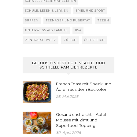
SCHNELLE KLEINMAHLZEITEN
SCHULE, LESEN & LERNEN
SPIEL UND SPORT
SUPPEN
TEENAGER UND PUBERTÄT
TESSIN
UNTERWEGS ALS FAMILIE
USA
ZENTRALSCHWEIZ
ZÜRICH
ÖSTERREICH
BEI UNS FINDEST DU EINFACHE UND
SCHNELLE FAMILIENREZEPTE
French Toast mit Speck und
Äpfeln aus dem Backofen
26. Mai 2026
Gesund und leicht – Apfel-
Mousse mit Zimt und
Superfood-Topping
30. April 2026