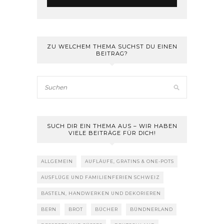
ZU WELCHEM THEMA SUCHST DU EINEN
BEITRAG?
SUCH DIR EIN THEMA AUS – WIR HABEN
VIELE BEITRÄGE FÜR DICH!
ALLGEMEIN
AUFLÄUFE, GRATINS & ONE-POTS
AUSFLÜGE UND FAMILIENFERIEN SCHWEIZ
BASTELN, HANDWERKEN UND DEKORIEREN
BERN
BROT
BÜCHER
BÜNDNERLAND