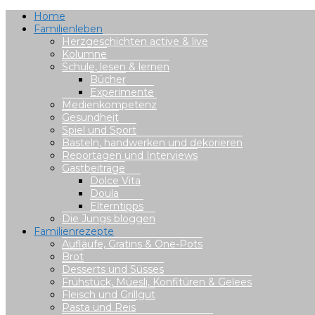
Home
Familienleben
Herzgeschichten active & live
Kolumne
Schule, lesen & lernen
Bücher
Experimente
Medienkompetenz
Gesundheit
Spiel und Sport
Basteln, handwerken und dekorieren
Reportagen und Interviews
Gastbeiträge
Dolce Vita
Doula
Elterntipps
Die Jungs bloggen
Familienrezepte
Aufläufe, Gratins & One-Pots
Brot
Desserts und Süsses
Frühstück, Müesli, Konfitüren & Gelees
Fleisch und Grillgut
Pasta und Reis