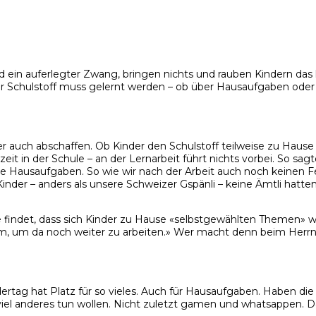
 ein auferlegter Zwang, bringen nichts und rauben Kindern das 
. Der Schulstoff muss gelernt werden – ob über Hausaufgaben ode
r auch abschaffen. Ob Kinder den Schulstoff teilweise zu Hause 
t in der Schule – an der Lernarbeit führt nichts vorbei. So sagt
ie Hausaufgaben. So wie wir nach der Arbeit auch noch keinen 
 Kinder – anders als unsere Schweizer Gspänli – keine Ämtli hatt
 findet, dass sich Kinder zu Hause «selbstgewählten Themen» 
m, um da noch weiter zu arbeiten.» Wer macht denn beim Herrn R
tag hat Platz für so vieles. Auch für Hausaufgaben. Haben die Ki
iel anderes tun wollen. Nicht zuletzt gamen und whatsappen. D