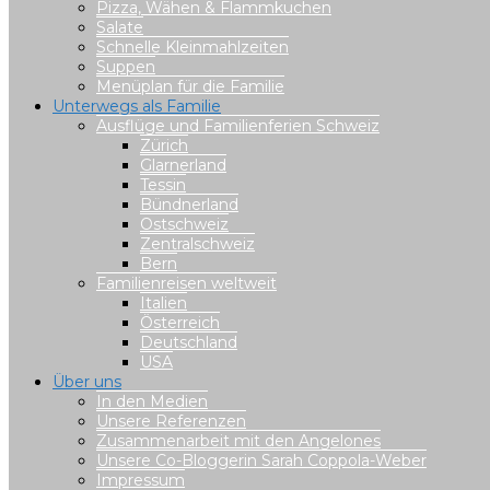
Pizza, Wähen & Flammkuchen
Salate
Schnelle Kleinmahlzeiten
Suppen
Menüplan für die Familie
Unterwegs als Familie
Ausflüge und Familienferien Schweiz
Zürich
Glarnerland
Tessin
Bündnerland
Ostschweiz
Zentralschweiz
Bern
Familienreisen weltweit
Italien
Österreich
Deutschland
USA
Über uns
In den Medien
Unsere Referenzen
Zusammenarbeit mit den Angelones
Unsere Co-Bloggerin Sarah Coppola-Weber
Impressum