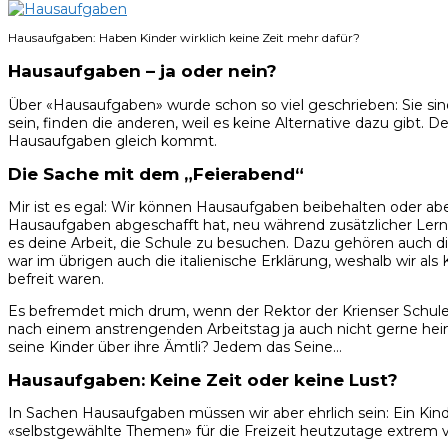
Hausaufgaben: Haben Kinder wirklich keine Zeit mehr dafür?
Hausaufgaben – ja oder nein?
Über «Hausaufgaben» wurde schon so viel geschrieben: Sie sind
sein, finden die anderen, weil es keine Alternative dazu gibt
Hausaufgaben gleich kommt.
Die Sache mit dem „Feierabend“
Mir ist es egal: Wir können Hausaufgaben beibehalten oder abe
Hausaufgaben abgeschafft hat, neu während zusätzlicher Lernzei
es deine Arbeit, die Schule zu besuchen. Dazu gehören auch d
war im übrigen auch die italienische Erklärung, weshalb wir als
befreit waren.
Es befremdet mich drum, wenn der Rektor der Krienser Schule
nach einem anstrengenden Arbeitstag ja auch nicht gerne hei
seine Kinder über ihre Ämtli? Jedem das Seine…
Hausaufgaben: Keine Zeit oder keine Lust?
In Sachen Hausaufgaben müssen wir aber ehrlich sein: Ein Kinder
«selbstgewählte Themen» für die Freizeit heutzutage extrem v