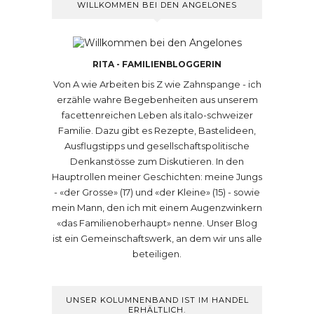
WILLKOMMEN BEI DEN ANGELONES
RITA - FAMILIENBLOGGERIN
Von A wie Arbeiten bis Z wie Zahnspange - ich
erzähle wahre Begebenheiten aus unserem
facettenreichen Leben als italo-schweizer
Familie. Dazu gibt es Rezepte, Bastelideen,
Ausflugstipps und gesellschaftspolitische
Denkanstösse zum Diskutieren. In den
Hauptrollen meiner Geschichten: meine Jungs
- «der Grosse» (17) und «der Kleine» (15) - sowie
mein Mann, den ich mit einem Augenzwinkern
«das Familienoberhaupt» nenne. Unser Blog
ist ein Gemeinschaftswerk, an dem wir uns alle
beteiligen.
UNSER KOLUMNENBAND IST IM HANDEL
ERHÄLTLICH.