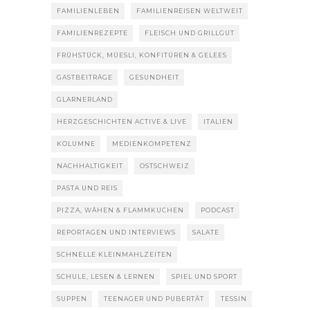
FAMILIENLEBEN
FAMILIENREISEN WELTWEIT
FAMILIENREZEPTE
FLEISCH UND GRILLGUT
FRÜHSTÜCK, MÜESLI, KONFITÜREN & GELEES
GASTBEITRÄGE
GESUNDHEIT
GLARNERLAND
HERZGESCHICHTEN ACTIVE & LIVE
ITALIEN
KOLUMNE
MEDIENKOMPETENZ
NACHHALTIGKEIT
OSTSCHWEIZ
PASTA UND REIS
PIZZA, WÄHEN & FLAMMKUCHEN
PODCAST
REPORTAGEN UND INTERVIEWS
SALATE
SCHNELLE KLEINMAHLZEITEN
SCHULE, LESEN & LERNEN
SPIEL UND SPORT
SUPPEN
TEENAGER UND PUBERTÄT
TESSIN