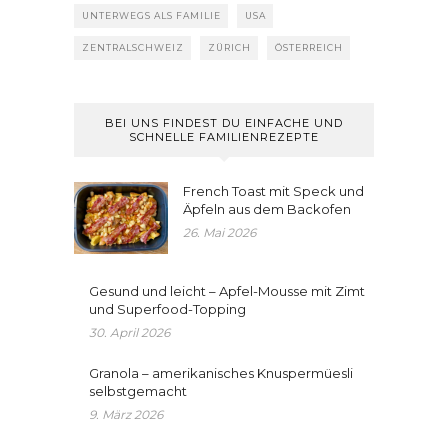
UNTERWEGS ALS FAMILIE
USA
ZENTRALSCHWEIZ
ZÜRICH
ÖSTERREICH
BEI UNS FINDEST DU EINFACHE UND
SCHNELLE FAMILIENREZEPTE
French Toast mit Speck und
Äpfeln aus dem Backofen
26. Mai 2026
Gesund und leicht – Apfel-Mousse mit Zimt
und Superfood-Topping
30. April 2026
Granola – amerikanisches Knuspermüesli
selbstgemacht
9. März 2026