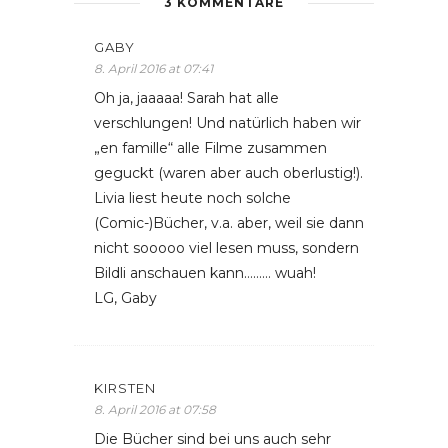
3 KOMMENTARE
GABY
8. April 2016 at 07:41
Oh ja, jaaaaa! Sarah hat alle
verschlungen! Und natürlich haben wir
„en famille“ alle Filme zusammen
geguckt (waren aber auch oberlustig!).
Livia liest heute noch solche
(Comic-)Bücher, v.a. aber, weil sie dann
nicht sooooo viel lesen muss, sondern
Bildli anschauen kann……… wuah!
LG, Gaby
KIRSTEN
8. April 2016 at 07:58
Die Bücher sind bei uns auch sehr