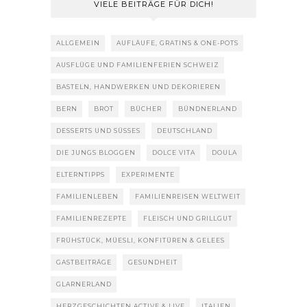
VIELE BEITRÄGE FÜR DICH!
ALLGEMEIN
AUFLÄUFE, GRATINS & ONE-POTS
AUSFLÜGE UND FAMILIENFERIEN SCHWEIZ
BASTELN, HANDWERKEN UND DEKORIEREN
BERN
BROT
BÜCHER
BÜNDNERLAND
DESSERTS UND SÜSSES
DEUTSCHLAND
DIE JUNGS BLOGGEN
DOLCE VITA
DOULA
ELTERNTIPPS
EXPERIMENTE
FAMILIENLEBEN
FAMILIENREISEN WELTWEIT
FAMILIENREZEPTE
FLEISCH UND GRILLGUT
FRÜHSTÜCK, MÜESLI, KONFITÜREN & GELEES
GASTBEITRÄGE
GESUNDHEIT
GLARNERLAND
HERZGESCHICHTEN ACTIVE & LIVE
ITALIEN