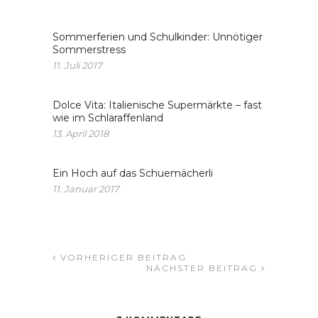
Sommerferien und Schulkinder: Unnötiger
Sommerstress
11. Juli 2017
Dolce Vita: Italienische Supermärkte – fast
wie im Schlaraffenland
13. April 2018
Ein Hoch auf das Schuemächerli
11. Januar 2017
VORHERIGER BEITRAG
NÄCHSTER BEITRAG