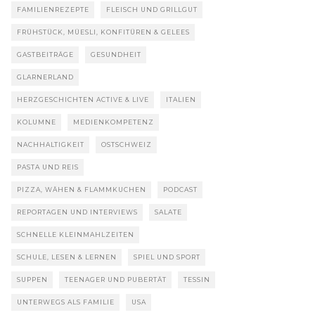
FAMILIENREZEPTE
FLEISCH UND GRILLGUT
FRÜHSTÜCK, MÜESLI, KONFITÜREN & GELEES
GASTBEITRÄGE
GESUNDHEIT
GLARNERLAND
HERZGESCHICHTEN ACTIVE & LIVE
ITALIEN
KOLUMNE
MEDIENKOMPETENZ
NACHHALTIGKEIT
OSTSCHWEIZ
PASTA UND REIS
PIZZA, WÄHEN & FLAMMKUCHEN
PODCAST
REPORTAGEN UND INTERVIEWS
SALATE
SCHNELLE KLEINMAHLZEITEN
SCHULE, LESEN & LERNEN
SPIEL UND SPORT
SUPPEN
TEENAGER UND PUBERTÄT
TESSIN
UNTERWEGS ALS FAMILIE
USA