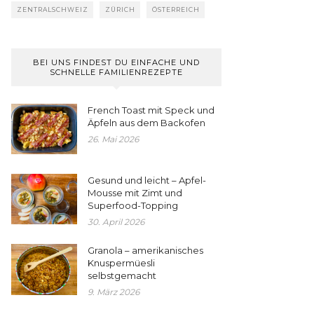
ZENTRALSCHWEIZ
ZÜRICH
ÖSTERREICH
BEI UNS FINDEST DU EINFACHE UND
SCHNELLE FAMILIENREZEPTE
French Toast mit Speck und
Äpfeln aus dem Backofen
26. Mai 2026
Gesund und leicht – Apfel-
Mousse mit Zimt und
Superfood-Topping
30. April 2026
Granola – amerikanisches
Knuspermüesli
selbstgemacht
9. März 2026