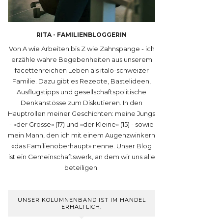
RITA - FAMILIENBLOGGERIN
Von A wie Arbeiten bis Z wie Zahnspange - ich
erzähle wahre Begebenheiten aus unserem
facettenreichen Leben als italo-schweizer
Familie. Dazu gibt es Rezepte, Bastelideen,
Ausflugstipps und gesellschaftspolitische
Denkanstösse zum Diskutieren. In den
Hauptrollen meiner Geschichten: meine Jungs
- «der Grosse» (17) und «der Kleine» (15) - sowie
mein Mann, den ich mit einem Augenzwinkern
«das Familienoberhaupt» nenne. Unser Blog
ist ein Gemeinschaftswerk, an dem wir uns alle
beteiligen.
UNSER KOLUMNENBAND IST IM HANDEL
ERHÄLTLICH.