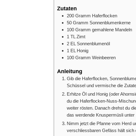
Zutaten
200
Gramm
Haferflocken
50
Gramm
Sonnenblumenkerne
100
Gramm
gemahlene Mandeln
1
TL
Zimt
2
EL
Sonnenblumenöl
1
EL
Honig
100
Gramm
Weinbeeren
Anleitung
Gib die Haferflocken, Sonnenblum
Schüssel und vermische die Zutate
Erhitze Öl und Honig (oder Ahornsir
du die Haferflocken-Nuss-Mischung
weiter rösten. Danach drehst du di
das werdende Knuspermüsli unter R
Nimm jetzt die Pfanne vom Herd un
verschliessbaren Gefäss hält sic