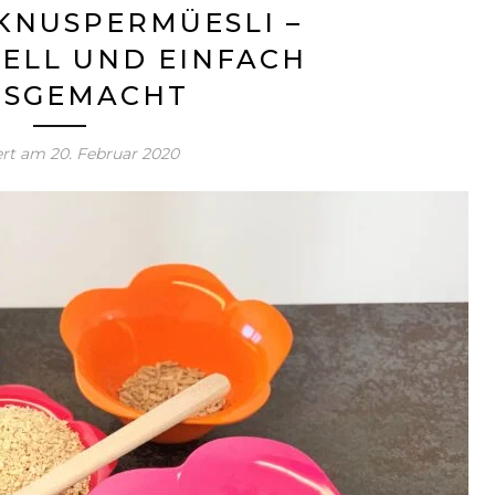
KNUSPERMÜESLI –
ELL UND EINFACH
USGEMACHT
ert am
20. Februar 2020