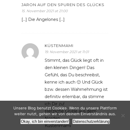
JARON AUF DEN SPUREN DES GLÜCKS
15. November 2021 at 21:00
[…] Die Angelones […]
KÜSTENMAMI
19. November 2021 at 11:01
Stimmt, das Glück liegt oft in
den kleinen Dingen! Das
Gefühl, das Du beschreibst,
kenne ich auch 🙂 Und Glück
bzw. dessen Wahrnehmung ist
definitiv erlernbar, da stimme
ich Dir zu!
Unsere Blog benutzt Cookies. Wenn du unsere Plattform
Herzliche Grüße aus dem
weiter nutzt, gehen wir von deinem Einverständnis aus.
Norden
Okay, ich bin einverstanden!
Datenschutzerklärung
Küstenmami