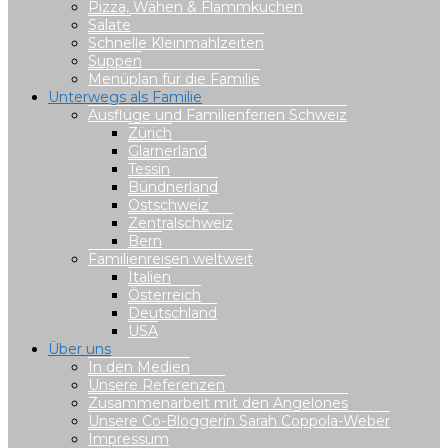
Pizza, Wähen & Flammkuchen
Salate
Schnelle Kleinmahlzeiten
Suppen
Menüplan für die Familie
Unterwegs als Familie
Ausflüge und Familienferien Schweiz
Zürich
Glarnerland
Tessin
Bündnerland
Ostschweiz
Zentralschweiz
Bern
Familienreisen weltweit
Italien
Österreich
Deutschland
USA
Über uns
In den Medien
Unsere Referenzen
Zusammenarbeit mit den Angelones
Unsere Co-Bloggerin Sarah Coppola-Weber
Impressum