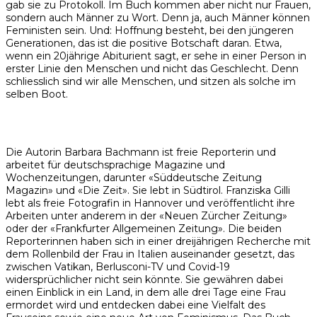
gab sie zu Protokoll. Im Buch kommen aber nicht nur Frauen,
sondern auch Männer zu Wort. Denn ja, auch Männer können
Feministen sein. Und: Hoffnung besteht, bei den jüngeren
Generationen, das ist die positive Botschaft daran. Etwa,
wenn ein 20jährige Abiturient sagt, er sehe in einer Person in
erster Linie den Menschen und nicht das Geschlecht. Denn
schliesslich sind wir alle Menschen, und sitzen als solche im
selben Boot.
Die Autorin Barbara Bachmann ist freie Reporterin und
arbeitet für deutschsprachige Magazine und
Wochenzeitungen, darunter «Süddeutsche Zeitung
Magazin» und «Die Zeit». Sie lebt in Südtirol. Franziska Gilli
lebt als freie Fotografin in Hannover und veröffentlicht ihre
Arbeiten unter anderem in der «Neuen Zürcher Zeitung»
oder der «Frankfurter Allgemeinen Zeitung». Die beiden
Reporterinnen haben sich in einer dreijährigen Recherche mit
dem Rollenbild der Frau in Italien auseinander gesetzt, das
zwischen Vatikan, Berlusconi-TV und Covid-19
widersprüchlicher nicht sein könnte. Sie gewähren dabei
einen Einblick in ein Land, in dem alle drei Tage eine Frau
ermordet wird und entdecken dabei eine Vielfalt des