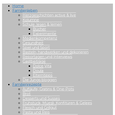
Home
Familienleben
Herzgeschichten active & live
Kolumne
Schule, lesen & lernen
Bücher
Experimente
Medienkompetenz
Gesundheit
Spiel und Sport
Basteln, handwerken und dekorieren
Reportagen und Interviews
Gastbeiträge
Dolce Vita
Doula
Elterntipps
Die Jungs bloggen
Familienrezepte
Aufläufe, Gratins & One-Pots
Brot
Desserts und Süsses
Frühstück, Müesli, Konfitüren & Gelees
Fleisch und Grillgut
Pasta und Reis