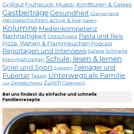
Grillgut
Frühstück, Müesli, Konfitüren & Gelees
Gastbeiträge
Gesundheit
Glarnerland
Herzgeschichten active & live
Italien
Kolumne
Medienkompetenz
Nachhaltigkeit
Pasta und Reis
Ostschweiz
Pizza, Wähen & Flammkuchen
Podcast
Reportagen und Interviews
Salate
Schnelle
Schule, lesen & lernen
Kleinmahlzeiten
Spiel und Sport
Teenager und
Suppen
Unterwegs als Familie
Pubertät
Tessin
Zürich
Zentralschweiz
Österreich
USA
Bei uns findest du einfache und schnelle
Familienrezepte