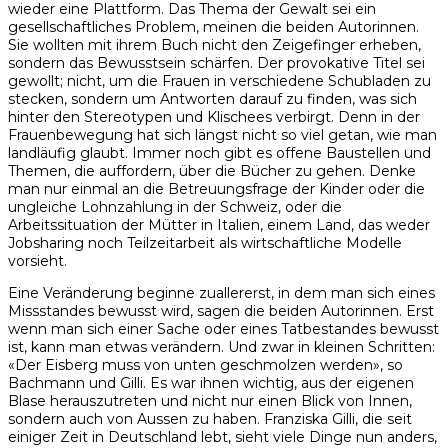
wieder eine Plattform. Das Thema der Gewalt sei ein
gesellschaftliches Problem, meinen die beiden Autorinnen.
Sie wollten mit ihrem Buch nicht den Zeigefinger erheben,
sondern das Bewusstsein schärfen. Der provokative Titel sei
gewollt; nicht, um die Frauen in verschiedene Schubladen zu
stecken, sondern um Antworten darauf zu finden, was sich
hinter den Stereotypen und Klischees verbirgt. Denn in der
Frauenbewegung hat sich längst nicht so viel getan, wie man
landläufig glaubt. Immer noch gibt es offene Baustellen und
Themen, die auffordern, über die Bücher zu gehen. Denke
man nur einmal an die Betreuungsfrage der Kinder oder die
ungleiche Lohnzahlung in der Schweiz, oder die
Arbeitssituation der Mütter in Italien, einem Land, das weder
Jobsharing noch Teilzeitarbeit als wirtschaftliche Modelle
vorsieht.
Eine Veränderung beginne zuallererst, in dem man sich eines
Missstandes bewusst wird, sagen die beiden Autorinnen. Erst
wenn man sich einer Sache oder eines Tatbestandes bewusst
ist, kann man etwas verändern. Und zwar in kleinen Schritten:
«Der Eisberg muss von unten geschmolzen werden», so
Bachmann und Gilli. Es war ihnen wichtig, aus der eigenen
Blase herauszutreten und nicht nur einen Blick von Innen,
sondern auch von Aussen zu haben. Franziska Gilli, die seit
einiger Zeit in Deutschland lebt, sieht viele Dinge nun anders,