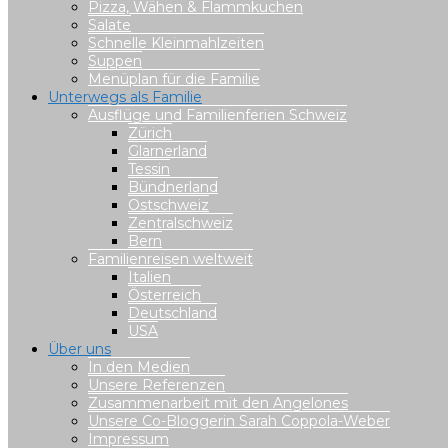
Pizza, Wähen & Flammkuchen
Salate
Schnelle Kleinmahlzeiten
Suppen
Menüplan für die Familie
Unterwegs als Familie
Ausflüge und Familienferien Schweiz
Zürich
Glarnerland
Tessin
Bündnerland
Ostschweiz
Zentralschweiz
Bern
Familienreisen weltweit
Italien
Österreich
Deutschland
USA
Über uns
In den Medien
Unsere Referenzen
Zusammenarbeit mit den Angelones
Unsere Co-Bloggerin Sarah Coppola-Weber
Impressum