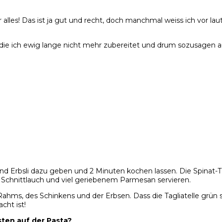
r alles! Das ist ja gut und recht, doch manchmal weiss ich vor l
 die ich ewig lange nicht mehr zubereitet und drum sozusagen aus
 Erbsli dazu geben und 2 Minuten kochen lassen. Die Spinat-Tag
chnittlauch und viel geriebenem Parmesan servieren.
ms, des Schinkens und der Erbsen. Dass die Tagliatelle grün sin
cht ist!
sten auf der Pasta?