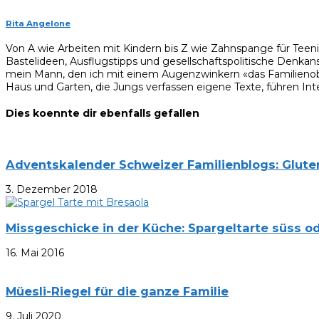
Rita Angelone
Von A wie Arbeiten mit Kindern bis Z wie Zahnspange für Teen
Bastelideen, Ausflugstipps und gesellschaftspolitische Denkan
mein Mann, den ich mit einem Augenzwinkern «das Familienobe
Haus und Garten, die Jungs verfassen eigene Texte, führen Inte
Dies koennte dir ebenfalls gefallen
Adventskalender Schweizer Familienblogs: Glut
3. Dezember 2018
Missgeschicke in der Küche: Spargeltarte süss od
16. Mai 2016
Müesli-Riegel für die ganze Familie
9. Juli 2020