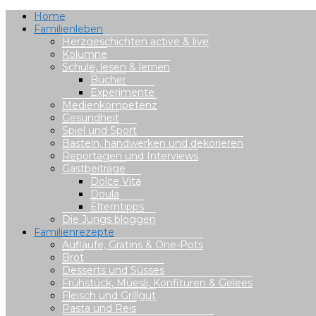
Home
Familienleben
Herzgeschichten active & live
Kolumne
Schule, lesen & lernen
Bücher
Experimente
Medienkompetenz
Gesundheit
Spiel und Sport
Basteln, handwerken und dekorieren
Reportagen und Interviews
Gastbeiträge
Dolce Vita
Doula
Elterntipps
Die Jungs bloggen
Familienrezepte
Aufläufe, Gratins & One-Pots
Brot
Desserts und Süsses
Frühstück, Müesli, Konfitüren & Gelees
Fleisch und Grillgut
Pasta und Reis