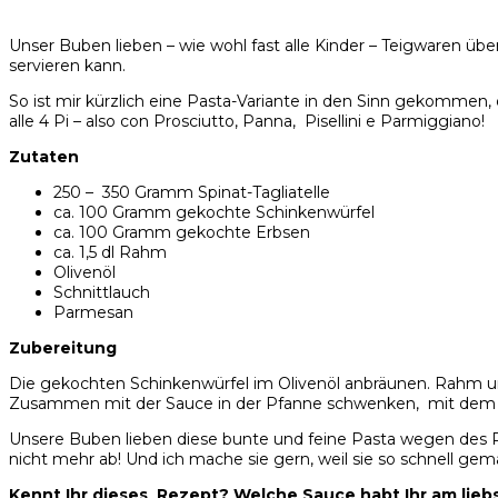
Unser Buben lieben – wie wohl fast alle Kinder – Teigwaren übe
servieren kann.
So ist mir kürzlich eine Pasta-Variante in den Sinn gekommen,
alle 4 Pi – also con Prosciutto, Panna, Pisellini e Parmiggiano!
Zutaten
250 – 350 Gramm Spinat-Tagliatelle
ca. 100 Gramm gekochte Schinkenwürfel
ca. 100 Gramm gekochte Erbsen
ca. 1,5 dl Rahm
Olivenöl
Schnittlauch
Parmesan
Zubereitung
Die gekochten Schinkenwürfel im Olivenöl anbräunen. Rahm und
Zusammen mit der Sauce in der Pfanne schwenken, mit dem S
Unsere Buben lieben diese bunte und feine Pasta wegen des Rah
nicht mehr ab! Und ich mache sie gern, weil sie so schnell gema
Kennt Ihr dieses Rezept? Welche Sauce habt Ihr am lieb