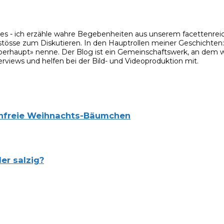
ies - ich erzähle wahre Begebenheiten aus unserem facettenreic
stösse zum Diskutieren. In den Hauptrollen meiner Geschichten: m
rhaupt» nenne. Der Blog ist ein Gemeinschaftswerk, an dem wir
rviews und helfen bei der Bild- und Videoproduktion mit.
enfreie Weihnachts-Bäumchen
er salzig?