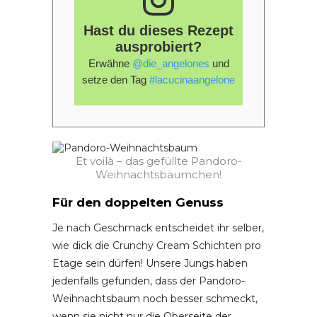
Hast du dieses Rezept
ausprobiert?
Erwähne
@die_angelones
und
setze den Tag
#lacucinaangelone
Et voilà – das gefüllte Pandoro-
Weihnachtsbäumchen!
Für den doppelten Genuss
Je nach Geschmack entscheidet ihr selber,
wie dick die Crunchy Cream Schichten pro
Etage sein dürfen! Unsere Jungs haben
jedenfalls gefunden, dass der Pandoro-
Weihnachtsbaum noch besser schmeckt,
wenn sie nicht nur die Oberseite der