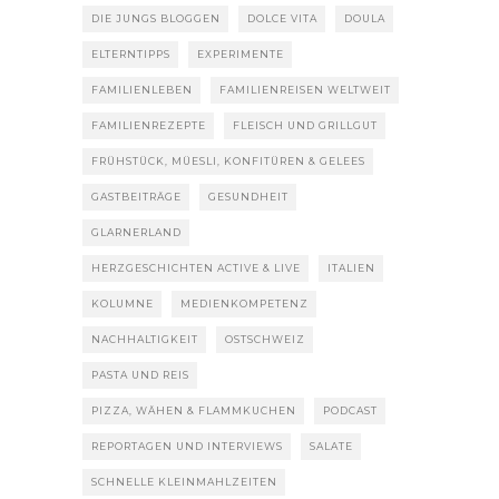
DIE JUNGS BLOGGEN
DOLCE VITA
DOULA
ELTERNTIPPS
EXPERIMENTE
FAMILIENLEBEN
FAMILIENREISEN WELTWEIT
FAMILIENREZEPTE
FLEISCH UND GRILLGUT
FRÜHSTÜCK, MÜESLI, KONFITÜREN & GELEES
GASTBEITRÄGE
GESUNDHEIT
GLARNERLAND
HERZGESCHICHTEN ACTIVE & LIVE
ITALIEN
KOLUMNE
MEDIENKOMPETENZ
NACHHALTIGKEIT
OSTSCHWEIZ
PASTA UND REIS
PIZZA, WÄHEN & FLAMMKUCHEN
PODCAST
REPORTAGEN UND INTERVIEWS
SALATE
SCHNELLE KLEINMAHLZEITEN