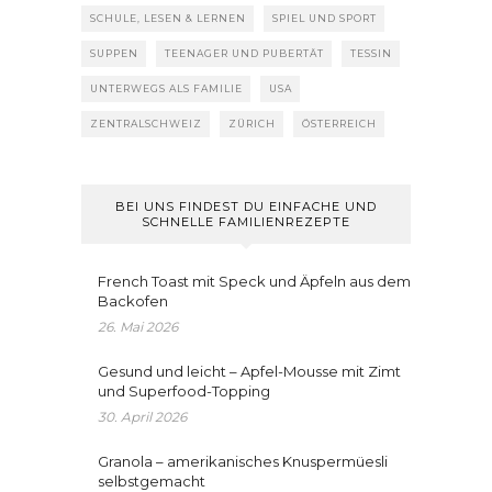
SCHULE, LESEN & LERNEN
SPIEL UND SPORT
SUPPEN
TEENAGER UND PUBERTÄT
TESSIN
UNTERWEGS ALS FAMILIE
USA
ZENTRALSCHWEIZ
ZÜRICH
ÖSTERREICH
BEI UNS FINDEST DU EINFACHE UND
SCHNELLE FAMILIENREZEPTE
French Toast mit Speck und Äpfeln aus dem
Backofen
26. Mai 2026
Gesund und leicht – Apfel-Mousse mit Zimt
und Superfood-Topping
30. April 2026
Granola – amerikanisches Knuspermüesli
selbstgemacht