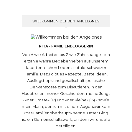
WILLKOMMEN BEI DEN ANGELONES
RITA - FAMILIENBLOGGERIN
Von A wie Arbeiten bis Z wie Zahnspange - ich
erzähle wahre Begebenheiten aus unserem
facettenreichen Leben als italo-schweizer
Familie. Dazu gibt es Rezepte, Bastelideen,
Ausflugstipps und gesellschaftspolitische
Denkanstösse zum Diskutieren. In den
Hauptrollen meiner Geschichten: meine Jungs
- «der Grosse» (17) und «der Kleine» (15) - sowie
mein Mann, den ich mit einem Augenzwinkern
«das Familienoberhaupt» nenne. Unser Blog
ist ein Gemeinschaftswerk, an dem wir uns alle
beteiligen.