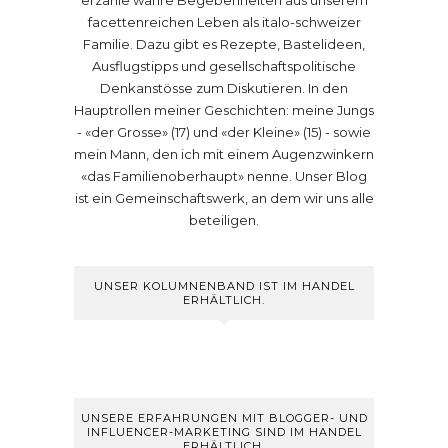
erzähle wahre Begebenheiten aus unserem
facettenreichen Leben als italo-schweizer
Familie. Dazu gibt es Rezepte, Bastelideen,
Ausflugstipps und gesellschaftspolitische
Denkanstösse zum Diskutieren. In den
Hauptrollen meiner Geschichten: meine Jungs
- «der Grosse» (17) und «der Kleine» (15) - sowie
mein Mann, den ich mit einem Augenzwinkern
«das Familienoberhaupt» nenne. Unser Blog
ist ein Gemeinschaftswerk, an dem wir uns alle
beteiligen.
UNSER KOLUMNENBAND IST IM HANDEL
ERHÄLTLICH.
UNSERE ERFAHRUNGEN MIT BLOGGER- UND
INFLUENCER-MARKETING SIND IM HANDEL
ERHÄLTLICH.