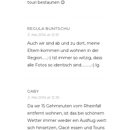
touri bestaunen 😉
REGULA BUNTSCHU
3. Mai 2014 at 12:10
Auch wir sind ab und zu dort, meine
Eltern kommen und wohnen in der
Region……;-) Ist immer so witzig, dass
alle Fotos so identisch sind………..;-) lg
GABY
3. Mai 2014 at 12:35
Da wir 15 Gehminuten vom Rheinfall
entfernt wohnen, ist das bei schönem
Wetter immer wieder ein Ausflug wert:
sich hinsetzen, Glacé essen und Touris