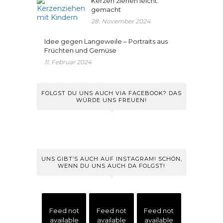
Kerzen ziehen leicht
gemacht
28. November 2024
Idee gegen Langeweile – Portraits aus
Früchten und Gemüse
11. Februar 2024
FOLGST DU UNS AUCH VIA FACEBOOK? DAS
WÜRDE UNS FREUEN!
UNS GIBT’S AUCH AUF INSTAGRAM! SCHÖN,
WENN DU UNS AUCH DA FOLGST!
Feed not
Feed not
Feed not
available
available
available