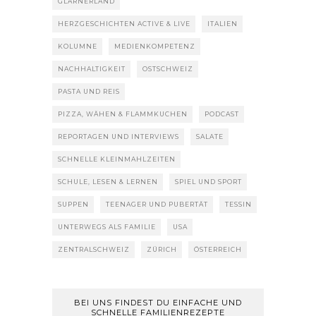
GLARNERLAND
HERZGESCHICHTEN ACTIVE & LIVE
ITALIEN
KOLUMNE
MEDIENKOMPETENZ
NACHHALTIGKEIT
OSTSCHWEIZ
PASTA UND REIS
PIZZA, WÄHEN & FLAMMKUCHEN
PODCAST
REPORTAGEN UND INTERVIEWS
SALATE
SCHNELLE KLEINMAHLZEITEN
SCHULE, LESEN & LERNEN
SPIEL UND SPORT
SUPPEN
TEENAGER UND PUBERTÄT
TESSIN
UNTERWEGS ALS FAMILIE
USA
ZENTRALSCHWEIZ
ZÜRICH
ÖSTERREICH
BEI UNS FINDEST DU EINFACHE UND
SCHNELLE FAMILIENREZEPTE