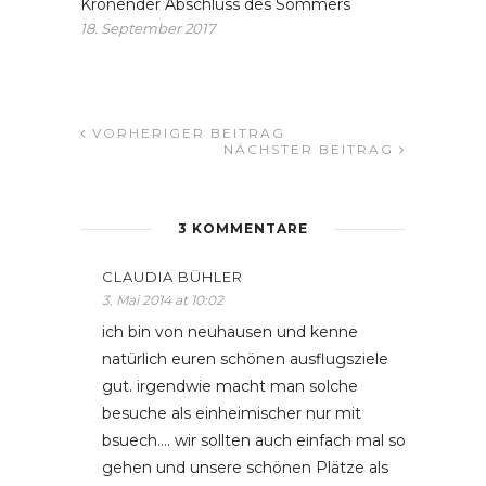
Krönender Abschluss des Sommers
18. September 2017
VORHERIGER BEITRAG
NÄCHSTER BEITRAG
3 KOMMENTARE
CLAUDIA BÜHLER
3. Mai 2014 at 10:02
ich bin von neuhausen und kenne
natürlich euren schönen ausflugsziele
gut. irgendwie macht man solche
besuche als einheimischer nur mit
bsuech…. wir sollten auch einfach mal so
gehen und unsere schönen Plätze als