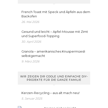
French Toast mit Speck und Äpfeln aus dem
Backofen
26. Mai 2026
Gesund und leicht – Apfel-Mousse mit Zimt
und Superfood-Topping
30. April 2026
Granola – amerikanisches Knuspermüesli
selbstgemacht
9. März 2026
WIR ZEIGEN DIR COOLE UND EINFACHE DIY-
PROJEKTE FÜR DIE GANZE FAMILIE
Kerzen-Recycling – aus alt mach neu!
5. Januar 2025