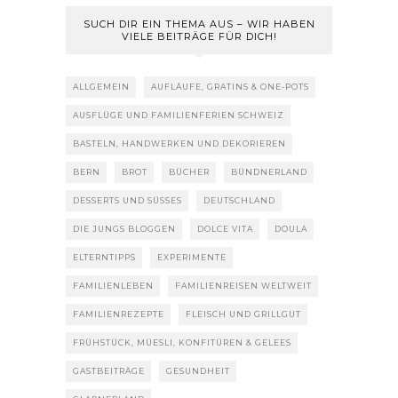
SUCH DIR EIN THEMA AUS – WIR HABEN
VIELE BEITRÄGE FÜR DICH!
ALLGEMEIN
AUFLÄUFE, GRATINS & ONE-POTS
AUSFLÜGE UND FAMILIENFERIEN SCHWEIZ
BASTELN, HANDWERKEN UND DEKORIEREN
BERN
BROT
BÜCHER
BÜNDNERLAND
DESSERTS UND SÜSSES
DEUTSCHLAND
DIE JUNGS BLOGGEN
DOLCE VITA
DOULA
ELTERNTIPPS
EXPERIMENTE
FAMILIENLEBEN
FAMILIENREISEN WELTWEIT
FAMILIENREZEPTE
FLEISCH UND GRILLGUT
FRÜHSTÜCK, MÜESLI, KONFITÜREN & GELEES
GASTBEITRÄGE
GESUNDHEIT