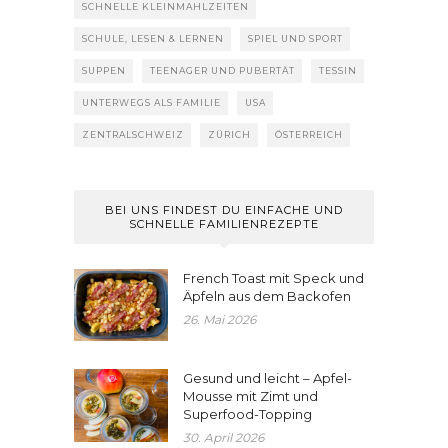
SCHNELLE KLEINMAHLZEITEN
SCHULE, LESEN & LERNEN
SPIEL UND SPORT
SUPPEN
TEENAGER UND PUBERTÄT
TESSIN
UNTERWEGS ALS FAMILIE
USA
ZENTRALSCHWEIZ
ZÜRICH
ÖSTERREICH
BEI UNS FINDEST DU EINFACHE UND
SCHNELLE FAMILIENREZEPTE
French Toast mit Speck und
Äpfeln aus dem Backofen
26. Mai 2026
Gesund und leicht – Apfel-
Mousse mit Zimt und
Superfood-Topping
30. April 2026