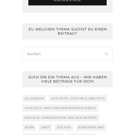
ZU WELCHEM THEMA SUCHST DU EINEN
BEITRAG?
SUCH DIR EIN THEMA AUS – WIR HABEN
VIELE BEITRÄGE FÜR DICH!
ALLGEMEIN
AUFLÄUFE, GRATINS & ONE-POTS
AUSFLÜGE UND FAMILIENFERIEN SCHWEIZ
BASTELN, HANDWERKEN UND DEKORIEREN
BERN
BROT
BÜCHER
BÜNDNERLAND