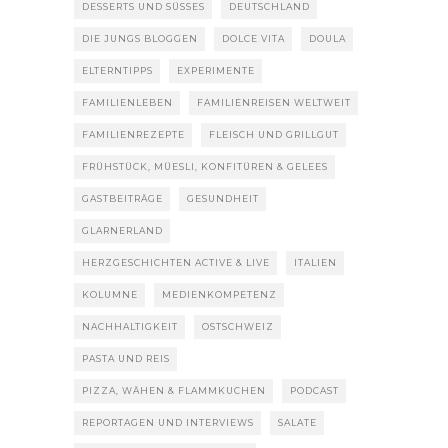
DESSERTS UND SÜSSES
DEUTSCHLAND
DIE JUNGS BLOGGEN
DOLCE VITA
DOULA
ELTERNTIPPS
EXPERIMENTE
FAMILIENLEBEN
FAMILIENREISEN WELTWEIT
FAMILIENREZEPTE
FLEISCH UND GRILLGUT
FRÜHSTÜCK, MÜESLI, KONFITÜREN & GELEES
GASTBEITRÄGE
GESUNDHEIT
GLARNERLAND
HERZGESCHICHTEN ACTIVE & LIVE
ITALIEN
KOLUMNE
MEDIENKOMPETENZ
NACHHALTIGKEIT
OSTSCHWEIZ
PASTA UND REIS
PIZZA, WÄHEN & FLAMMKUCHEN
PODCAST
REPORTAGEN UND INTERVIEWS
SALATE