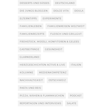
DESSERTS UND SÜSSES
DEUTSCHLAND
DIE JUNGS BLOGGEN
DOLCE VITA
DOULA
ELTERNTIPPS
EXPERIMENTE
FAMILIENLEBEN
FAMILIENREISEN WELTWEIT
FAMILIENREZEPTE
FLEISCH UND GRILLGUT
FRÜHSTÜCK, MÜESLI, KONFITÜREN & GELEES
GASTBEITRÄGE
GESUNDHEIT
GLARNERLAND
HERZGESCHICHTEN ACTIVE & LIVE
ITALIEN
KOLUMNE
MEDIENKOMPETENZ
NACHHALTIGKEIT
OSTSCHWEIZ
PASTA UND REIS
PIZZA, WÄHEN & FLAMMKUCHEN
PODCAST
REPORTAGEN UND INTERVIEWS
SALATE