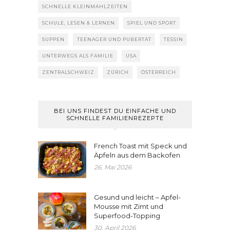
SCHNELLE KLEINMAHLZEITEN
SCHULE, LESEN & LERNEN
SPIEL UND SPORT
SUPPEN
TEENAGER UND PUBERTÄT
TESSIN
UNTERWEGS ALS FAMILIE
USA
ZENTRALSCHWEIZ
ZÜRICH
ÖSTERREICH
BEI UNS FINDEST DU EINFACHE UND
SCHNELLE FAMILIENREZEPTE
French Toast mit Speck und
Äpfeln aus dem Backofen
26. Mai 2026
Gesund und leicht – Apfel-
Mousse mit Zimt und
Superfood-Topping
30. April 2026