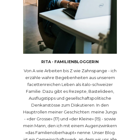
RITA - FAMILIENBLOGGERIN
Von A wie Arbeiten bis Z wie Zahnspange - ich
erzähle wahre Begebenheiten aus unserem
facettenreichen Leben als italo-schweizer
Familie. Dazu gibt es Rezepte, Bastelideen,
Ausflugstipps und gesellschaftspolitische
Denkanstösse zum Diskutieren. In den
Hauptrollen meiner Geschichten: meine Jungs
- «der Grosse» (17) und «der Kleine» (15) - sowie
mein Mann, den ich mit einem Augenzwinkern
«das Familienoberhaupt» nenne. Unser Blog
ist ein Gemeinschaftswerk, an dem wir uns alle