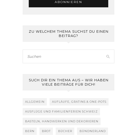
ZU WELCHEM THEMA SUCHST DU EINEN
BEITRAG?
SUCH DIR EIN THEMA AUS – WIR HABEN
VIELE BEITRÄGE FÜR DICH!
ALLGEMEIN
AUFLÄUFE, GRATINS & ONE-POTS
AUSFLÜGE UND FAMILIENFERIEN SCHWEIZ
BASTELN, HANDWERKEN UND DEKORIEREN
BERN
BROT
BÜCHER
BÜNDNERLAND