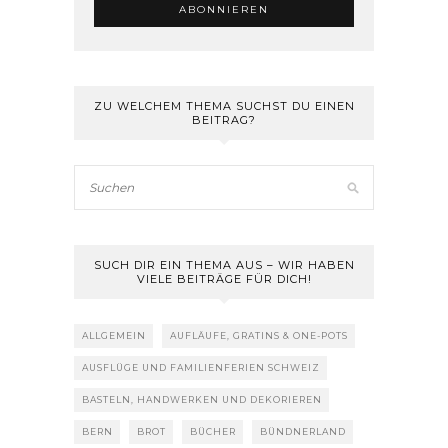
ZU WELCHEM THEMA SUCHST DU EINEN
BEITRAG?
SUCH DIR EIN THEMA AUS – WIR HABEN
VIELE BEITRÄGE FÜR DICH!
ALLGEMEIN
AUFLÄUFE, GRATINS & ONE-POTS
AUSFLÜGE UND FAMILIENFERIEN SCHWEIZ
BASTELN, HANDWERKEN UND DEKORIEREN
BERN
BROT
BÜCHER
BÜNDNERLAND