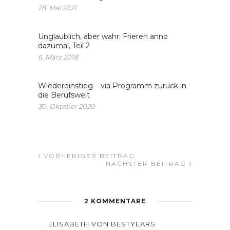
28. Mai 2021
Unglaublich, aber wahr: Frieren anno
dazumal, Teil 2
6. März 2018
Wiedereinstieg – via Programm zurück in
die Berufswelt
30. Oktober 2020
VORHERIGER BEITRAG
NÄCHSTER BEITRAG
2 KOMMENTARE
ELISABETH VON BESTYEARS