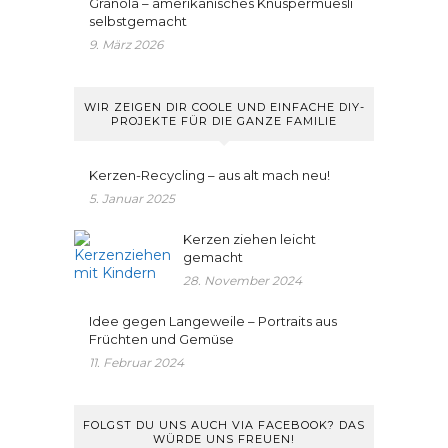
Granola – amerikanisches Knuspermüesli
selbstgemacht
9. März 2026
WIR ZEIGEN DIR COOLE UND EINFACHE DIY-
PROJEKTE FÜR DIE GANZE FAMILIE
Kerzen-Recycling – aus alt mach neu!
5. Januar 2025
Kerzen ziehen leicht
gemacht
28. November 2024
Idee gegen Langeweile – Portraits aus
Früchten und Gemüse
11. Februar 2024
FOLGST DU UNS AUCH VIA FACEBOOK? DAS
WÜRDE UNS FREUEN!