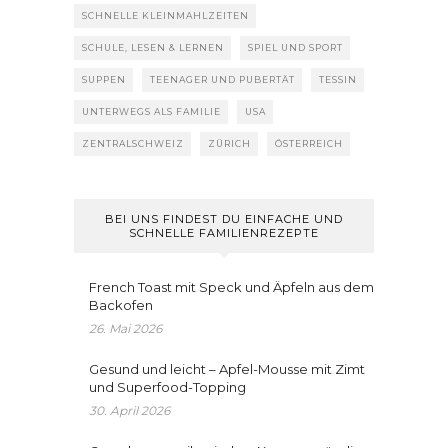
SCHNELLE KLEINMAHLZEITEN
SCHULE, LESEN & LERNEN
SPIEL UND SPORT
SUPPEN
TEENAGER UND PUBERTÄT
TESSIN
UNTERWEGS ALS FAMILIE
USA
ZENTRALSCHWEIZ
ZÜRICH
ÖSTERREICH
BEI UNS FINDEST DU EINFACHE UND
SCHNELLE FAMILIENREZEPTE
French Toast mit Speck und Äpfeln aus dem
Backofen
26. Mai 2026
Gesund und leicht – Apfel-Mousse mit Zimt
und Superfood-Topping
30. April 2026