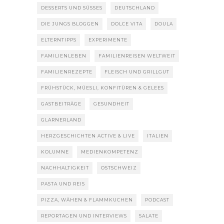
DESSERTS UND SÜSSES
DEUTSCHLAND
DIE JUNGS BLOGGEN
DOLCE VITA
DOULA
ELTERNTIPPS
EXPERIMENTE
FAMILIENLEBEN
FAMILIENREISEN WELTWEIT
FAMILIENREZEPTE
FLEISCH UND GRILLGUT
FRÜHSTÜCK, MÜESLI, KONFITÜREN & GELEES
GASTBEITRÄGE
GESUNDHEIT
GLARNERLAND
HERZGESCHICHTEN ACTIVE & LIVE
ITALIEN
KOLUMNE
MEDIENKOMPETENZ
NACHHALTIGKEIT
OSTSCHWEIZ
PASTA UND REIS
PIZZA, WÄHEN & FLAMMKUCHEN
PODCAST
REPORTAGEN UND INTERVIEWS
SALATE