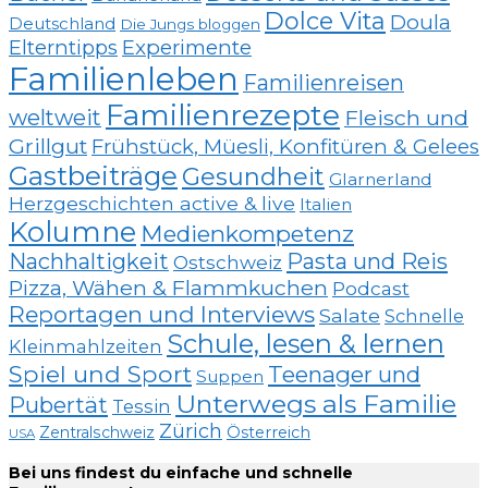
Dolce Vita
Doula
Deutschland
Die Jungs bloggen
Elterntipps
Experimente
Familienleben
Familienreisen
Familienrezepte
weltweit
Fleisch und
Grillgut
Frühstück, Müesli, Konfitüren & Gelees
Gastbeiträge
Gesundheit
Glarnerland
Herzgeschichten active & live
Italien
Kolumne
Medienkompetenz
Nachhaltigkeit
Pasta und Reis
Ostschweiz
Pizza, Wähen & Flammkuchen
Podcast
Reportagen und Interviews
Salate
Schnelle
Schule, lesen & lernen
Kleinmahlzeiten
Spiel und Sport
Teenager und
Suppen
Unterwegs als Familie
Pubertät
Tessin
Zürich
Zentralschweiz
Österreich
USA
Bei uns findest du einfache und schnelle