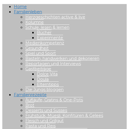
Home
Familienleben
Herzgeschichten active & live
Kolumne
Schule, lesen & lernen
Bücher
Experimente
Medienkompetenz
Gesundheit
Spiel und Sport
Basteln, handwerken und dekorieren
Reportagen und Interviews
Gastbeiträge
Dolce Vita
Doula
Elterntipps
Die Jungs bloggen
Familienrezepte
Aufläufe, Gratins & One-Pots
Brot
Desserts und Süsses
Frühstück, Müesli, Konfitüren & Gelees
Fleisch und Grillgut
Pasta und Reis