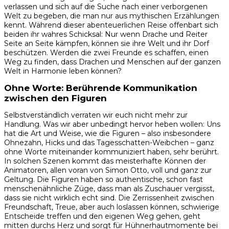
verlassen und sich auf die Suche nach einer verborgenen
Welt zu begeben, die man nur aus mythischen Erzählungen
kennt. Während dieser abenteuerlichen Reise offenbart sich
beiden ihr wahres Schicksal: Nur wenn Drache und Reiter
Seite an Seite kämpfen, können sie ihre Welt und ihr Dorf
beschützen. Werden die zwei Freunde es schaffen, einen
Weg zu finden, dass Drachen und Menschen auf der ganzen
Welt in Harmonie leben können?
Ohne Worte: Berührende Kommunikation
zwischen den Figuren
Selbstverständlich verraten wir euch nicht mehr zur
Handlung. Was wir aber unbedingt hervor heben wollen: Uns
hat die Art und Weise, wie die Figuren – also insbesondere
Ohnezahn, Hicks und das Tagesschatten-Weibchen – ganz
ohne Worte miteinander kommuniziert haben, sehr berührt.
In solchen Szenen kommt das meisterhafte Können der
Animatoren, allen voran von Simon Otto, voll und ganz zur
Geltung. Die Figuren haben so authentische, schon fast
menschenähnliche Züge, dass man als Zuschauer vergisst,
dass sie nicht wirklich echt sind. Die Zerrissenheit zwischen
Freundschaft, Treue, aber auch loslassen können, schwierige
Entscheide treffen und den eigenen Weg gehen, geht
mitten durchs Herz und sorgt für Hühnerhautmomente bei