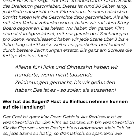
dieser Basis hat Regisseur und Drehbuchautor Dean Deblois
das Drehbuch geschrieben. Dieses ist rund 90 Seiten lang,
jede Seite entspricht einer Filmminute. In einem nächsten
Schritt haben wir die Geschichte dazu geschrieben. Als alle
mit dem Verlauf zufrieden waren, haben wir mit dem Story
Board begonnen. Das heisst: Wir haben den ganzen Film
einmal durchgezeichnet, mit nur gerade drei Zeichnungen
pro Szene. Anschliessend haben wir jede Szene über 3 bis 4
Jahre lang schrittweise weiter ausgearbeitet und laufend
durch bessere Zeichnungen ersetzt. Bis ganz am Schluss die
fertige Version stand.
Alleine für Hicks und Ohnezahn haben wir
hunderte, wenn nicht tausende
Zeichnungen gemacht, bis wir gefunden
haben: Das ist es – so sollen sie aussehen!
Wer hat das Sagen? Hast du Einfluss nehmen können
auf die Handlung?
Der Chef ist ganz klar Dean Deblois. Als Regisseur ist er
verantwortlich für den Film als Ganzes. Ich bin verantwortlich
für die Figuren – vom Design bis zu Animation. Mein Job ist
es, jede Szene so lustig, so dramatisch, so spannend wie