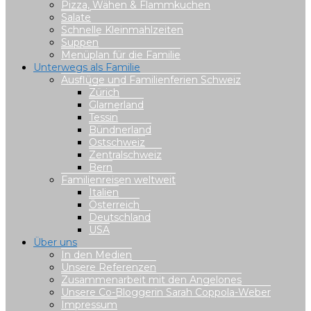
Pizza, Wähen & Flammkuchen
Salate
Schnelle Kleinmahlzeiten
Suppen
Menüplan für die Familie
Unterwegs als Familie
Ausflüge und Familienferien Schweiz
Zürich
Glarnerland
Tessin
Bündnerland
Ostschweiz
Zentralschweiz
Bern
Familienreisen weltweit
Italien
Österreich
Deutschland
USA
Über uns
In den Medien
Unsere Referenzen
Zusammenarbeit mit den Angelones
Unsere Co-Bloggerin Sarah Coppola-Weber
Impressum