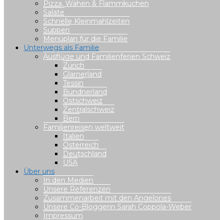
Pizza, Wähen & Flammkuchen
Salate
Schnelle Kleinmahlzeiten
Suppen
Menüplan für die Familie
Unterwegs als Familie
Ausflüge und Familienferien Schweiz
Zürich
Glarnerland
Tessin
Bündnerland
Ostschweiz
Zentralschweiz
Bern
Familienreisen weltweit
Italien
Österreich
Deutschland
USA
Über uns
In den Medien
Unsere Referenzen
Zusammenarbeit mit den Angelones
Unsere Co-Bloggerin Sarah Coppola-Weber
Impressum