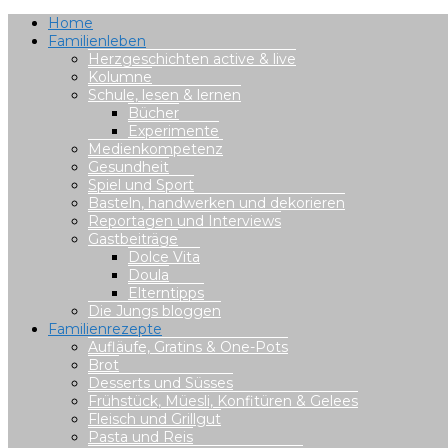
Home
Familienleben
Herzgeschichten active & live
Kolumne
Schule, lesen & lernen
Bücher
Experimente
Medienkompetenz
Gesundheit
Spiel und Sport
Basteln, handwerken und dekorieren
Reportagen und Interviews
Gastbeiträge
Dolce Vita
Doula
Elterntipps
Die Jungs bloggen
Familienrezepte
Aufläufe, Gratins & One-Pots
Brot
Desserts und Süsses
Frühstück, Müesli, Konfitüren & Gelees
Fleisch und Grillgut
Pasta und Reis