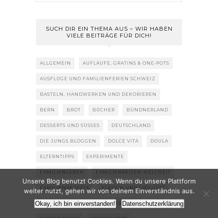
SUCH DIR EIN THEMA AUS – WIR HABEN
VIELE BEITRÄGE FÜR DICH!
ALLGEMEIN
AUFLÄUFE, GRATINS & ONE-POTS
AUSFLÜGE UND FAMILIENFERIEN SCHWEIZ
BASTELN, HANDWERKEN UND DEKORIEREN
BERN
BROT
BÜCHER
BÜNDNERLAND
DESSERTS UND SÜSSES
DEUTSCHLAND
DIE JUNGS BLOGGEN
DOLCE VITA
DOULA
ELTERNTIPPS
EXPERIMENTE
FAMILIENLEBEN
FAMILIENREISEN WELTWEIT
Unsere Blog benutzt Cookies. Wenn du unsere Plattform
FAMILIENREZEPTE
FLEISCH UND GRILLGUT
weiter nutzt, gehen wir von deinem Einverständnis aus.
Okay, ich bin einverstanden!
Datenschutzerklärung
FRÜHSTÜCK, MÜESLI, KONFITÜREN & GELEES