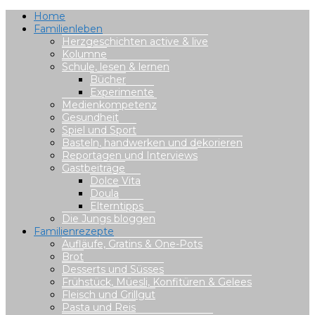
Home
Familienleben
Herzgeschichten active & live
Kolumne
Schule, lesen & lernen
Bücher
Experimente
Medienkompetenz
Gesundheit
Spiel und Sport
Basteln, handwerken und dekorieren
Reportagen und Interviews
Gastbeiträge
Dolce Vita
Doula
Elterntipps
Die Jungs bloggen
Familienrezepte
Aufläufe, Gratins & One-Pots
Brot
Desserts und Süsses
Frühstück, Müesli, Konfitüren & Gelees
Fleisch und Grillgut
Pasta und Reis