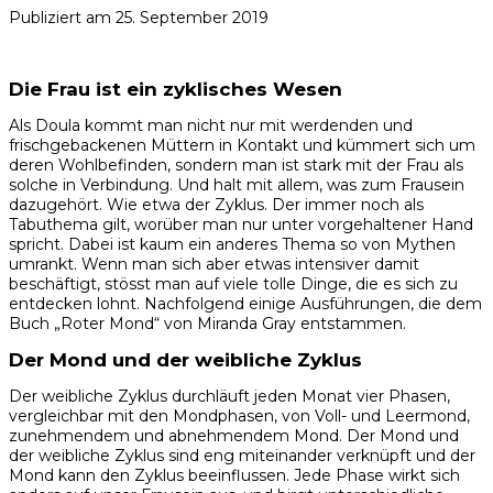
Publiziert am
25. September 2019
Die Frau ist ein zyklisches Wesen
Als Doula kommt man nicht nur mit werdenden und
frischgebackenen Müttern in Kontakt und kümmert sich um
deren Wohlbefinden, sondern man ist stark mit der Frau als
solche in Verbindung. Und halt mit allem, was zum Frausein
dazugehört. Wie etwa der Zyklus. Der immer noch als
Tabuthema gilt, worüber man nur unter vorgehaltener Hand
spricht. Dabei ist kaum ein anderes Thema so von Mythen
umrankt. Wenn man sich aber etwas intensiver damit
beschäftigt, stösst man auf viele tolle Dinge, die es sich zu
entdecken lohnt. Nachfolgend einige Ausführungen, die dem
Buch „Roter Mond“ von Miranda Gray entstammen.
Der Mond und der weibliche Zyklus
Der weibliche Zyklus durchläuft jeden Monat vier Phasen,
vergleichbar mit den Mondphasen, von Voll- und Leermond,
zunehmendem und abnehmendem Mond. Der Mond und
der weibliche Zyklus sind eng miteinander verknüpft und der
Mond kann den Zyklus beeinflussen. Jede Phase wirkt sich