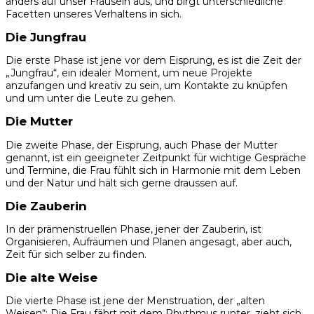
anders auf unser Frausein aus, und birgt unterschiedliche
Facetten unseres Verhaltens in sich.
Die Jungfrau
Die erste Phase ist jene vor dem Eisprung, es ist die Zeit der
„Jungfrau“, ein idealer Moment, um neue Projekte
anzufangen und kreativ zu sein, um Kontakte zu knüpfen
und um unter die Leute zu gehen.
Die Mutter
Die zweite Phase, der Eisprung, auch Phase der Mutter
genannt, ist ein geeigneter Zeitpunkt für wichtige Gespräche
und Termine, die Frau fühlt sich in Harmonie mit dem Leben
und der Natur und hält sich gerne draussen auf.
Die Zauberin
In der prämenstruellen Phase, jener der Zauberin, ist
Organisieren, Aufräumen und Planen angesagt, aber auch,
Zeit für sich selber zu finden.
Die alte Weise
Die vierte Phase ist jene der Menstruation, der „alten
Weisen“: Die Frau fährt mit dem Rhythmus runter, zieht sich