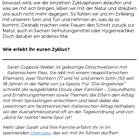
bewusst wird, wie die einzelnen Zyklusphasen ablaufen und
was sie mit sich bringen, leben wir mit der Natur und sträuben
uns auch nicht mehr dagegen. So fühlen wir uns im Einklang
mit unserem Sein und Tun und nehmen an, was da so
kommt. Deshalb machen viele Frauen den Schritt zurück zur
Natur, auch in Sachen Verhütungsmittel oder Hygieneartikel.
Doch darüber ein anderes Mal.
Wie erlebt ihr euren Zyklus?
Sarah Coppola-Weber ist gebürtige Ostschweizerin mit
italienischem Pass. Sie lebt mit einem neapolitanischen
Ehemann, zwei Töchtern (17 und 14) und einem Sohn (10
) seit
18 Jahren in der Nähe von La Spezia. Für “Die Angelones”
schreibt die ausgebildete Doula über Familien -, Gesundheits-
und Ernährungsthemen sowie Themen, die Eltern den Alltag
mit ihren Sprösslingen erleichtern und lässt dabei die
LeserInnen am facettenreichen italienischen Alltag teilhaben,
wo der Ausnahmezustand oft an der Tagesordnung und von
„dolce far niente“ keine Spur ist!
Mehr über Sarah und ihre Familie erfahrt ihr in im
spannenden
Interview
, das wir mit ihr führen durften!