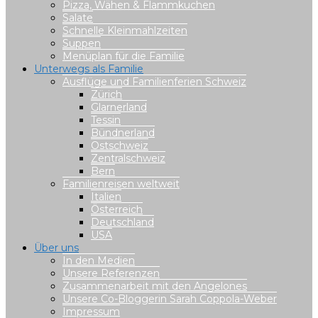
Pizza, Wähen & Flammkuchen
Salate
Schnelle Kleinmahlzeiten
Suppen
Menüplan für die Familie
Unterwegs als Familie
Ausflüge und Familienferien Schweiz
Zürich
Glarnerland
Tessin
Bündnerland
Ostschweiz
Zentralschweiz
Bern
Familienreisen weltweit
Italien
Österreich
Deutschland
USA
Über uns
In den Medien
Unsere Referenzen
Zusammenarbeit mit den Angelones
Unsere Co-Bloggerin Sarah Coppola-Weber
Impressum