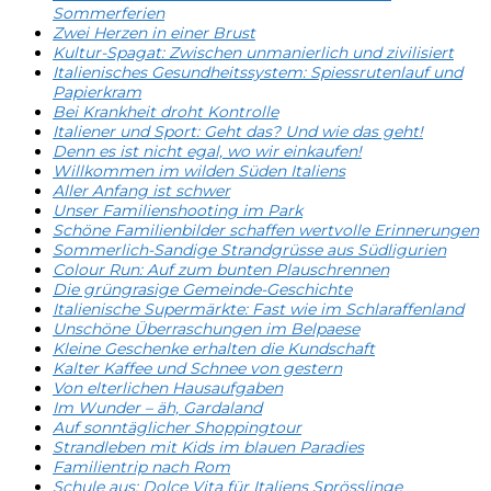
Sommerferien
Zwei Herzen in einer Brust
Kultur-Spagat: Zwischen unmanierlich und zivilisiert
Italienisches Gesundheitssystem: Spiessrutenlauf und
Papierkram
Bei Krankheit droht Kontrolle
Italiener und Sport: Geht das? Und wie das geht!
Denn es ist nicht egal, wo wir einkaufen!
Willkommen im wilden Süden Italiens
Aller Anfang ist schwer
Unser Familienshooting im Park
Schöne Familienbilder schaffen wertvolle Erinnerungen
Sommerlich-Sandige Strandgrüsse aus Südligurien
Colour Run: Auf zum bunten Plauschrennen
Die grüngrasige Gemeinde-Geschichte
Italienische Supermärkte: Fast wie im Schlaraffenland
Unschöne Überraschungen im Belpaese
Kleine Geschenke erhalten die Kundschaft
Kalter Kaffee und Schnee von gestern
Von elterlichen Hausaufgaben
Im Wunder – äh, Gardaland
Auf sonntäglicher Shoppingtour
Strandleben mit Kids im blauen Paradies
Familientrip nach Rom
Schule aus: Dolce Vita für Italiens Sprösslinge