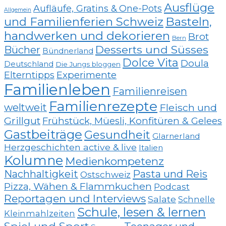
Ausflüge
Aufläufe, Gratins & One-Pots
Allgemein
und Familienferien Schweiz
Basteln,
handwerken und dekorieren
Brot
Bern
Desserts und Süsses
Bücher
Bündnerland
Dolce Vita
Doula
Deutschland
Die Jungs bloggen
Elterntipps
Experimente
Familienleben
Familienreisen
Familienrezepte
weltweit
Fleisch und
Grillgut
Frühstück, Müesli, Konfitüren & Gelees
Gastbeiträge
Gesundheit
Glarnerland
Herzgeschichten active & live
Italien
Kolumne
Medienkompetenz
Nachhaltigkeit
Pasta und Reis
Ostschweiz
Pizza, Wähen & Flammkuchen
Podcast
Reportagen und Interviews
Salate
Schnelle
Schule, lesen & lernen
Kleinmahlzeiten