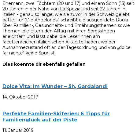
Ehemann, zwei Töchtern (20 und 17) und einem Sohn (13) seit
20 Jahren in der Nähe von La Spezia und seit 22 Jahren in
Italien - genau so lange, wie sie zuvor in der Schweiz gelebt
hatte. Für “Die Angelones” schreibt die ausgebildete Doula
über Familien-, Gesundheits- und Ernährungsthemen sowie
Themen, die Eltern den Alltag mit ihren Sprösslingen
erleichtern und lässt dabei die LeserInnen am
facettenreichen italienischen Alltag teilhaben, wo der
Ausnahmezustand oft an der Tagesordnung und von „dolce
far niente“ keine Spur ist!
Dies koennte dir ebenfalls gefallen
Dolce Vita: Im Wunder – äh, Gardaland!
14. Oktober 2017
Perfekte Familien-Skiferien: 6 Tipps für
Familienglück auf der Piste
11. Januar 2019