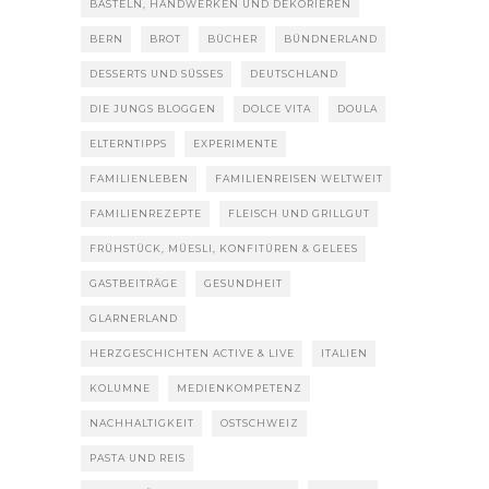
BASTELN, HANDWERKEN UND DEKORIEREN
BERN
BROT
BÜCHER
BÜNDNERLAND
DESSERTS UND SÜSSES
DEUTSCHLAND
DIE JUNGS BLOGGEN
DOLCE VITA
DOULA
ELTERNTIPPS
EXPERIMENTE
FAMILIENLEBEN
FAMILIENREISEN WELTWEIT
FAMILIENREZEPTE
FLEISCH UND GRILLGUT
FRÜHSTÜCK, MÜESLI, KONFITÜREN & GELEES
GASTBEITRÄGE
GESUNDHEIT
GLARNERLAND
HERZGESCHICHTEN ACTIVE & LIVE
ITALIEN
KOLUMNE
MEDIENKOMPETENZ
NACHHALTIGKEIT
OSTSCHWEIZ
PASTA UND REIS