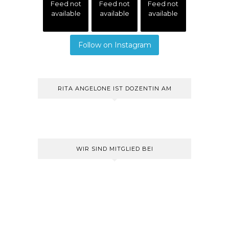
Feed not
Feed not
Feed not
available
available
available
Follow on Instagram
RITA ANGELONE IST DOZENTIN AM
WIR SIND MITGLIED BEI