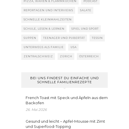
PIZZA, WÄHEN & FLAMMKUCHEN
PODCAST
REPORTAGEN UND INTERVIEWS
SALATE
SCHNELLE KLEINMAHLZEITEN
SCHULE, LESEN & LERNEN
SPIEL UND SPORT
SUPPEN
TEENAGER UND PUBERTÄT
TESSIN
UNTERWEGS ALS FAMILIE
USA
ZENTRALSCHWEIZ
ZÜRICH
ÖSTERREICH
BEI UNS FINDEST DU EINFACHE UND
SCHNELLE FAMILIENREZEPTE
French Toast mit Speck und Äpfeln aus dem
Backofen
26. Mai 2026
Gesund und leicht – Apfel-Mousse mit Zimt
und Superfood-Topping