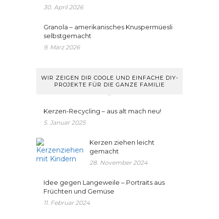
30. April 2026
Granola – amerikanisches Knuspermüesli
selbstgemacht
9. März 2026
WIR ZEIGEN DIR COOLE UND EINFACHE DIY-
PROJEKTE FÜR DIE GANZE FAMILIE
Kerzen-Recycling – aus alt mach neu!
5. Januar 2025
Kerzen ziehen leicht
gemacht
28. November 2024
Idee gegen Langeweile – Portraits aus
Früchten und Gemüse
11. Februar 2024