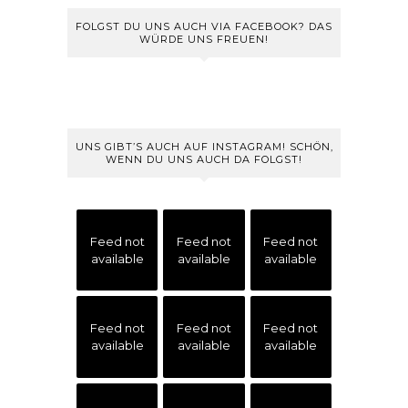
FOLGST DU UNS AUCH VIA FACEBOOK? DAS
WÜRDE UNS FREUEN!
UNS GIBT’S AUCH AUF INSTAGRAM! SCHÖN,
WENN DU UNS AUCH DA FOLGST!
Feed not
Feed not
Feed not
available
available
available
Feed not
Feed not
Feed not
available
available
available