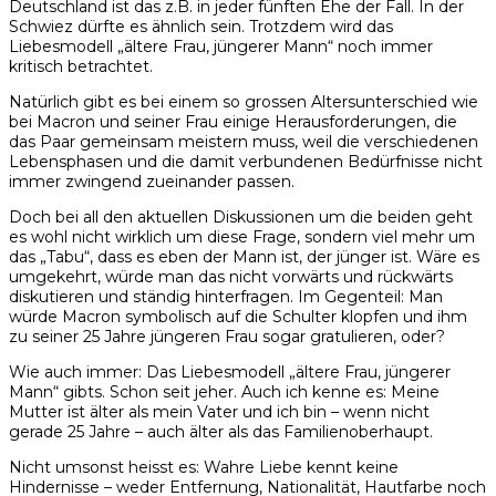
Deutschland ist das z.B. in jeder fünften Ehe der Fall. In der
Schwiez dürfte es ähnlich sein. Trotzdem wird das
Liebesmodell „ältere Frau, jüngerer Mann“ noch immer
kritisch betrachtet.
Natürlich gibt es bei einem so grossen Altersunterschied wie
bei Macron und seiner Frau einige Herausforderungen, die
das Paar gemeinsam meistern muss, weil die verschiedenen
Lebensphasen und die damit verbundenen Bedürfnisse nicht
immer zwingend zueinander passen.
Doch bei all den aktuellen Diskussionen um die beiden geht
es wohl nicht wirklich um diese Frage, sondern viel mehr um
das „Tabu“, dass es eben der Mann ist, der jünger ist. Wäre es
umgekehrt, würde man das nicht vorwärts und rückwärts
diskutieren und ständig hinterfragen. Im Gegenteil: Man
würde Macron symbolisch auf die Schulter klopfen und ihm
zu seiner 25 Jahre jüngeren Frau sogar gratulieren, oder?
Wie auch immer: Das Liebesmodell „ältere Frau, jüngerer
Mann“ gibts. Schon seit jeher. Auch ich kenne es: Meine
Mutter ist älter als mein Vater und ich bin – wenn nicht
gerade 25 Jahre – auch älter als das Familienoberhaupt.
Nicht umsonst heisst es: Wahre Liebe kennt keine
Hindernisse – weder Entfernung, Nationalität, Hautfarbe noch