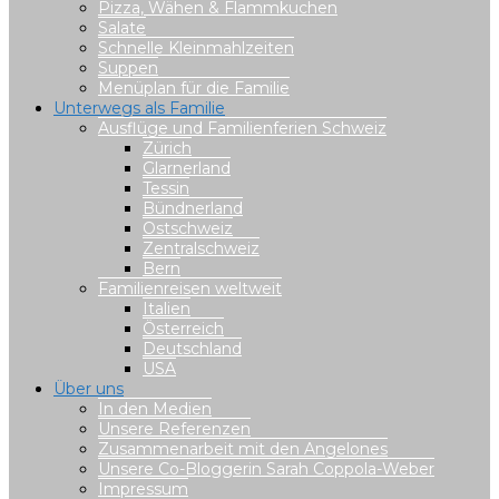
Pizza, Wähen & Flammkuchen
Salate
Schnelle Kleinmahlzeiten
Suppen
Menüplan für die Familie
Unterwegs als Familie
Ausflüge und Familienferien Schweiz
Zürich
Glarnerland
Tessin
Bündnerland
Ostschweiz
Zentralschweiz
Bern
Familienreisen weltweit
Italien
Österreich
Deutschland
USA
Über uns
In den Medien
Unsere Referenzen
Zusammenarbeit mit den Angelones
Unsere Co-Bloggerin Sarah Coppola-Weber
Impressum