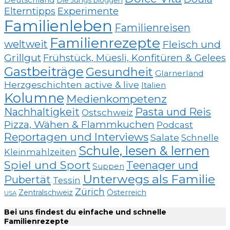
Die Jungs bloggen
Elterntipps
Experimente
Familienleben
Familienreisen
Familienrezepte
weltweit
Fleisch und
Grillgut
Frühstück, Müesli, Konfitüren & Gelees
Gastbeiträge
Gesundheit
Glarnerland
Herzgeschichten active & live
Italien
Kolumne
Medienkompetenz
Nachhaltigkeit
Pasta und Reis
Ostschweiz
Pizza, Wähen & Flammkuchen
Podcast
Reportagen und Interviews
Salate
Schnelle
Schule, lesen & lernen
Kleinmahlzeiten
Spiel und Sport
Teenager und
Suppen
Unterwegs als Familie
Pubertät
Tessin
Zürich
Zentralschweiz
Österreich
USA
Bei uns findest du einfache und schnelle
Familienrezepte