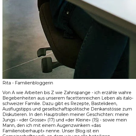
Rita - Familienbloggerin
Von A wie Arbeiten bis Z wie Zahnspange - ich erzähle wahre
Begebenheiten aus unserem facettenreichen Leben als italo-
schweizer Familie. Dazu gibt es Rezepte, Bastelideen,
Ausflugstipps und gesellschaftspolitische Denkanstösse zum
Diskutieren. In den Hauptrollen meiner Geschichten: meine
Jungs - «der Grosse» (17) und «der Kleine» (15) - sowie mein
Mann, den ich mit einem Augenzwinkern «das
Familienoberhaupt» nenne. Unser Blog ist ein