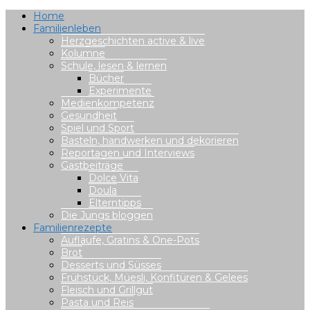
Home
Familienleben
Herzgeschichten active & live
Kolumne
Schule, lesen & lernen
Bücher
Experimente
Medienkompetenz
Gesundheit
Spiel und Sport
Basteln, handwerken und dekorieren
Reportagen und Interviews
Gastbeiträge
Dolce Vita
Doula
Elterntipps
Die Jungs bloggen
Familienrezepte
Aufläufe, Gratins & One-Pots
Brot
Desserts und Süsses
Frühstück, Müesli, Konfitüren & Gelees
Fleisch und Grillgut
Pasta und Reis