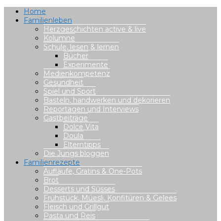
Home
Familienleben
Herzgeschichten active & live
Kolumne
Schule, lesen & lernen
Bücher
Experimente
Medienkompetenz
Gesundheit
Spiel und Sport
Basteln, handwerken und dekorieren
Reportagen und Interviews
Gastbeiträge
Dolce Vita
Doula
Elterntipps
Die Jungs bloggen
Familienrezepte
Aufläufe, Gratins & One-Pots
Brot
Desserts und Süsses
Frühstück, Müesli, Konfitüren & Gelees
Fleisch und Grillgut
Pasta und Reis