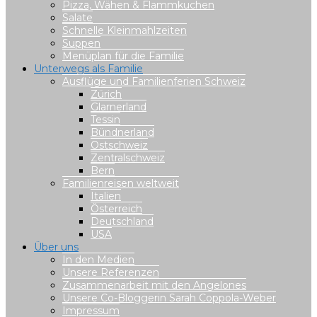
Pizza, Wähen & Flammkuchen
Salate
Schnelle Kleinmahlzeiten
Suppen
Menüplan für die Familie
Unterwegs als Familie
Ausflüge und Familienferien Schweiz
Zürich
Glarnerland
Tessin
Bündnerland
Ostschweiz
Zentralschweiz
Bern
Familienreisen weltweit
Italien
Österreich
Deutschland
USA
Über uns
In den Medien
Unsere Referenzen
Zusammenarbeit mit den Angelones
Unsere Co-Bloggerin Sarah Coppola-Weber
Impressum