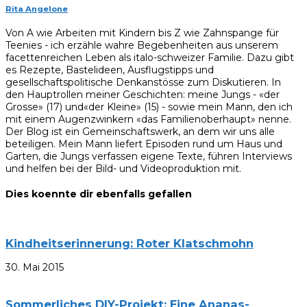
Rita Angelone
Von A wie Arbeiten mit Kindern bis Z wie Zahnspange für
Teenies - ich erzähle wahre Begebenheiten aus unserem
facettenreichen Leben als italo-schweizer Familie. Dazu gibt
es Rezepte, Bastelideen, Ausflugstipps und
gesellschaftspolitische Denkanstösse zum Diskutieren. In
den Hauptrollen meiner Geschichten: meine Jungs - «der
Grosse» (17) und«der Kleine» (15) - sowie mein Mann, den ich
mit einem Augenzwinkern «das Familienoberhaupt» nenne.
Der Blog ist ein Gemeinschaftswerk, an dem wir uns alle
beteiligen. Mein Mann liefert Episoden rund um Haus und
Garten, die Jungs verfassen eigene Texte, führen Interviews
und helfen bei der Bild- und Videoproduktion mit.
Dies koennte dir ebenfalls gefallen
Kindheitserinnerung: Roter Klatschmohn
30. Mai 2015
Sommerliches DIY-Projekt: Eine Ananas-