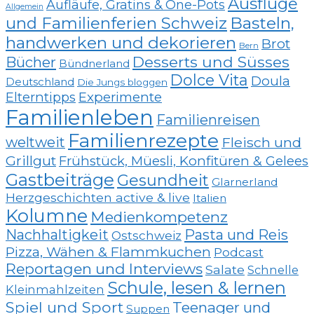
Ausflüge
Aufläufe, Gratins & One-Pots
Allgemein
und Familienferien Schweiz
Basteln,
handwerken und dekorieren
Brot
Bern
Desserts und Süsses
Bücher
Bündnerland
Dolce Vita
Doula
Deutschland
Die Jungs bloggen
Elterntipps
Experimente
Familienleben
Familienreisen
Familienrezepte
weltweit
Fleisch und
Grillgut
Frühstück, Müesli, Konfitüren & Gelees
Gastbeiträge
Gesundheit
Glarnerland
Herzgeschichten active & live
Italien
Kolumne
Medienkompetenz
Nachhaltigkeit
Pasta und Reis
Ostschweiz
Pizza, Wähen & Flammkuchen
Podcast
Reportagen und Interviews
Salate
Schnelle
Schule, lesen & lernen
Kleinmahlzeiten
Spiel und Sport
Teenager und
Suppen