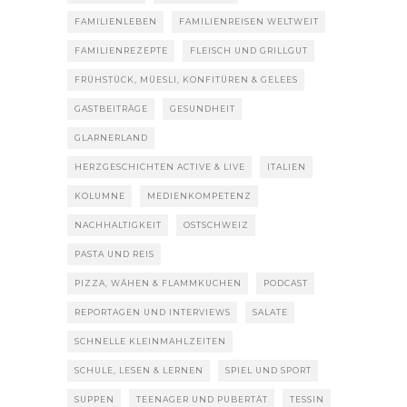
FAMILIENLEBEN
FAMILIENREISEN WELTWEIT
FAMILIENREZEPTE
FLEISCH UND GRILLGUT
FRÜHSTÜCK, MÜESLI, KONFITÜREN & GELEES
GASTBEITRÄGE
GESUNDHEIT
GLARNERLAND
HERZGESCHICHTEN ACTIVE & LIVE
ITALIEN
KOLUMNE
MEDIENKOMPETENZ
NACHHALTIGKEIT
OSTSCHWEIZ
PASTA UND REIS
PIZZA, WÄHEN & FLAMMKUCHEN
PODCAST
REPORTAGEN UND INTERVIEWS
SALATE
SCHNELLE KLEINMAHLZEITEN
SCHULE, LESEN & LERNEN
SPIEL UND SPORT
SUPPEN
TEENAGER UND PUBERTÄT
TESSIN