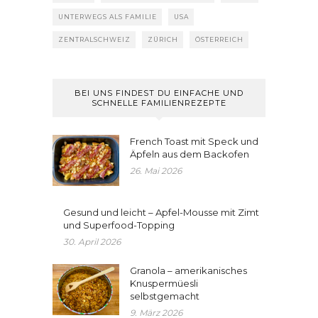
UNTERWEGS ALS FAMILIE
USA
ZENTRALSCHWEIZ
ZÜRICH
ÖSTERREICH
BEI UNS FINDEST DU EINFACHE UND
SCHNELLE FAMILIENREZEPTE
French Toast mit Speck und
Äpfeln aus dem Backofen
26. Mai 2026
Gesund und leicht – Apfel-Mousse mit Zimt
und Superfood-Topping
30. April 2026
Granola – amerikanisches
Knuspermüesli
selbstgemacht
9. März 2026