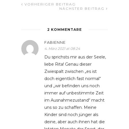
VORHERIGER BEITRAG
NÄCHSTER BEITRAG
2 KOMMENTARE
FABIENNE
4. März 2021 at 08:24
Du sprichsts mir aus der Seele,
liebe Rita! Genau dieser
Zwiespalt zwischen „es ist
doch eigentlich fast normal“
und „wir befinden uns noch
immer auf unbestimmte Zeit
im Ausnahmezustand“ macht
uns so zu schaffen. Meine
Kinder sind noch jünger als
deine, aber auch ihnen hat die
letzten Monate der Sport, der