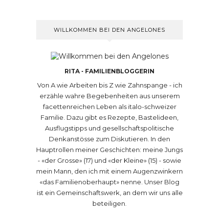
WILLKOMMEN BEI DEN ANGELONES
RITA - FAMILIENBLOGGERIN
Von A wie Arbeiten bis Z wie Zahnspange - ich
erzähle wahre Begebenheiten aus unserem
facettenreichen Leben als italo-schweizer
Familie. Dazu gibt es Rezepte, Bastelideen,
Ausflugstipps und gesellschaftspolitische
Denkanstösse zum Diskutieren. In den
Hauptrollen meiner Geschichten: meine Jungs
- «der Grosse» (17) und «der Kleine» (15) - sowie
mein Mann, den ich mit einem Augenzwinkern
«das Familienoberhaupt» nenne. Unser Blog
ist ein Gemeinschaftswerk, an dem wir uns alle
beteiligen.