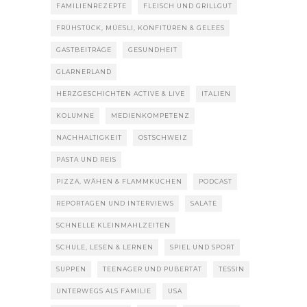
FAMILIENREZEPTE
FLEISCH UND GRILLGUT
FRÜHSTÜCK, MÜESLI, KONFITÜREN & GELEES
GASTBEITRÄGE
GESUNDHEIT
GLARNERLAND
HERZGESCHICHTEN ACTIVE & LIVE
ITALIEN
KOLUMNE
MEDIENKOMPETENZ
NACHHALTIGKEIT
OSTSCHWEIZ
PASTA UND REIS
PIZZA, WÄHEN & FLAMMKUCHEN
PODCAST
REPORTAGEN UND INTERVIEWS
SALATE
SCHNELLE KLEINMAHLZEITEN
SCHULE, LESEN & LERNEN
SPIEL UND SPORT
SUPPEN
TEENAGER UND PUBERTÄT
TESSIN
UNTERWEGS ALS FAMILIE
USA