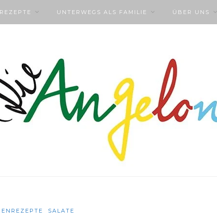
NREZEPTE
UNTERWEGS ALS FAMILIE
ÜBER UNS
IENREZEPTE
SALATE