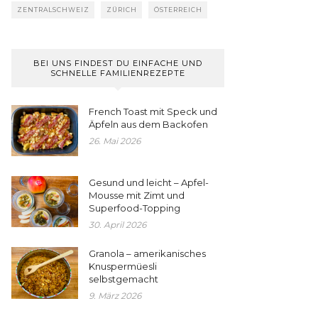
ZENTRALSCHWEIZ
ZÜRICH
ÖSTERREICH
BEI UNS FINDEST DU EINFACHE UND
SCHNELLE FAMILIENREZEPTE
French Toast mit Speck und
Äpfeln aus dem Backofen
26. Mai 2026
Gesund und leicht – Apfel-
Mousse mit Zimt und
Superfood-Topping
30. April 2026
Granola – amerikanisches
Knuspermüesli
selbstgemacht
9. März 2026