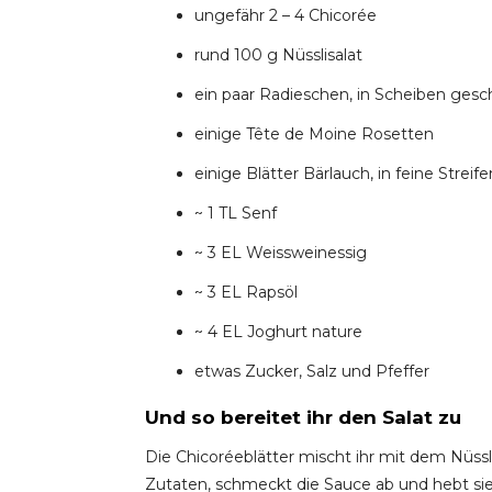
ungefähr 2 – 4 Chicorée
rund 100 g Nüsslisalat
ein paar Radieschen, in Scheiben gesc
einige Tête de Moine Rosetten
einige Blätter Bärlauch, in feine Strei
~ 1 TL Senf
~ 3 EL Weissweinessig
~ 3 EL Rapsöl
~ 4 EL Joghurt nature
etwas Zucker, Salz und Pfeffer
Und so bereitet ihr den Salat zu
Die Chicoréeblätter mischt ihr mit dem Nüssli
Zutaten, schmeckt die Sauce ab und hebt sie 