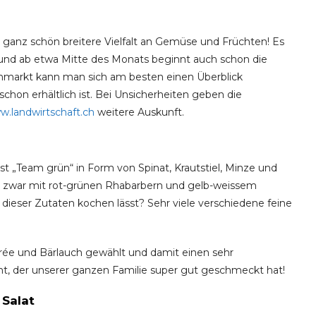
ne ganz schön breitere Vielfalt an Gemüse und Früchten! Es
h und ab etwa Mitte des Monats beginnt auch schon die
enmarkt kann man sich am besten einen Überblick
 schon erhältlich ist. Bei Unsicherheiten geben die
.landwirtschaft.ch
weitere Auskunft.
st „Team grün“ in Form von Spinat, Krautstiel, Minze und
d zwar mit rot-grünen Rhabarbern und gelb-weissem
 dieser Zutaten kochen lässt? Sehr viele verschiedene feine
ée und Bärlauch gewählt und damit einen sehr
, der unserer ganzen Familie super gut geschmeckt hat!
 Salat