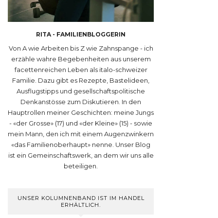
RITA - FAMILIENBLOGGERIN
Von A wie Arbeiten bis Z wie Zahnspange - ich
erzähle wahre Begebenheiten aus unserem
facettenreichen Leben als italo-schweizer
Familie. Dazu gibt es Rezepte, Bastelideen,
Ausflugstipps und gesellschaftspolitische
Denkanstösse zum Diskutieren. In den
Hauptrollen meiner Geschichten: meine Jungs
- «der Grosse» (17) und «der Kleine» (15) - sowie
mein Mann, den ich mit einem Augenzwinkern
«das Familienoberhaupt» nenne. Unser Blog
ist ein Gemeinschaftswerk, an dem wir uns alle
beteiligen.
UNSER KOLUMNENBAND IST IM HANDEL
ERHÄLTLICH.