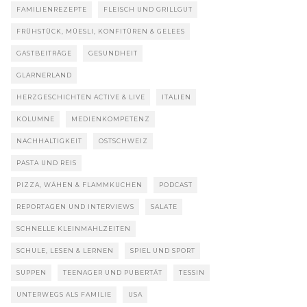
FAMILIENREZEPTE
FLEISCH UND GRILLGUT
FRÜHSTÜCK, MÜESLI, KONFITÜREN & GELEES
GASTBEITRÄGE
GESUNDHEIT
GLARNERLAND
HERZGESCHICHTEN ACTIVE & LIVE
ITALIEN
KOLUMNE
MEDIENKOMPETENZ
NACHHALTIGKEIT
OSTSCHWEIZ
PASTA UND REIS
PIZZA, WÄHEN & FLAMMKUCHEN
PODCAST
REPORTAGEN UND INTERVIEWS
SALATE
SCHNELLE KLEINMAHLZEITEN
SCHULE, LESEN & LERNEN
SPIEL UND SPORT
SUPPEN
TEENAGER UND PUBERTÄT
TESSIN
UNTERWEGS ALS FAMILIE
USA