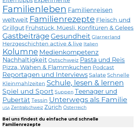
Elterntipps
Experimente
Familienleben
Familienreisen
Familienrezepte
weltweit
Fleisch und
Grillgut
Frühstück, Müesli, Konfitüren & Gelees
Gastbeiträge
Gesundheit
Glarnerland
Herzgeschichten active & live
Italien
Kolumne
Medienkompetenz
Nachhaltigkeit
Pasta und Reis
Ostschweiz
Pizza, Wähen & Flammkuchen
Podcast
Reportagen und Interviews
Salate
Schnelle
Schule, lesen & lernen
Kleinmahlzeiten
Spiel und Sport
Teenager und
Suppen
Unterwegs als Familie
Pubertät
Tessin
Zürich
Zentralschweiz
Österreich
USA
Bei uns findest du einfache und schnelle
Familienrezepte