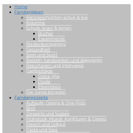
Home
Familienleben
Herzgeschichten active & live
Kolumne
Schule, lesen & lernen
Bücher
Experimente
Medienkompetenz
Gesundheit
Spiel und Sport
Basteln, handwerken und dekorieren
Reportagen und Interviews
Gastbeiträge
Dolce Vita
Doula
Elterntipps
Die Jungs bloggen
Familienrezepte
Aufläufe, Gratins & One-Pots
Brot
Desserts und Süsses
Frühstück, Müesli, Konfitüren & Gelees
Fleisch und Grillgut
Pasta und Reis