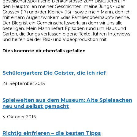
gesellschaftspolitische Denkanstösse zum Diskutieren. In
den Hauptrollen meiner Geschichten: meine Jungs - «der
Grosse» (17) und«der Kleine» (15) - sowie mein Mann, den ich
mit einem Augenzwinkern «das Familienoberhaupt» nenne.
Der Blog ist ein Gemeinschaftswerk, an dem wir uns alle
beteiligen. Mein Mann liefert Episoden rund um Haus und
Garten, die Jungs verfassen eigene Texte, führen Interviews
und helfen bei der Bild- und Videoproduktion mit.
Dies koennte dir ebenfalls gefallen
Schülergarten: Die Geister, die ich rief
23. September 2015
Spielwelten aus dem Museum: Alte Spielsachen
neu und selbst gemacht
3. Oktober 2016
Richtig einfrieren – die besten Tipps