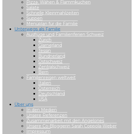
Pizza, Wähen & Flammkuchen
Salate
Schnelle Kleinmahlzeiten
Suppen
Menüplan für die Familie
Unterwegs als Familie
Ausflüge und Familienferien Schweiz
Zürich
Glarnerland
Tessin
Bündnerland
Ostschweiz
Zentralschweiz
Bern
Familienreisen weltweit
Italien
Österreich
Deutschland
USA
Über uns
In den Medien
Unsere Referenzen
Zusammenarbeit mit den Angelones
Unsere Co-Bloggerin Sarah Coppola-Weber
Impressum