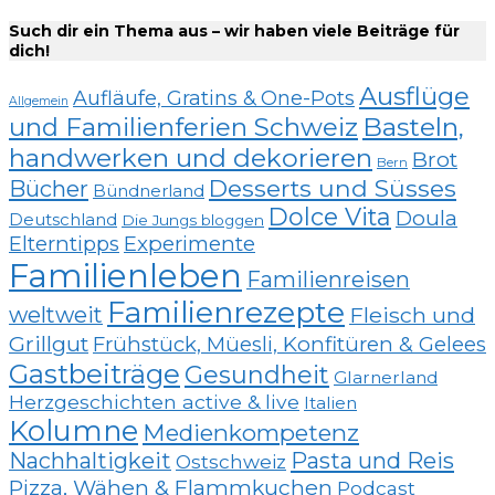
Such dir ein Thema aus – wir haben viele Beiträge für
dich!
Ausflüge
Aufläufe, Gratins & One-Pots
Allgemein
und Familienferien Schweiz
Basteln,
handwerken und dekorieren
Brot
Bern
Desserts und Süsses
Bücher
Bündnerland
Dolce Vita
Doula
Deutschland
Die Jungs bloggen
Elterntipps
Experimente
Familienleben
Familienreisen
Familienrezepte
weltweit
Fleisch und
Grillgut
Frühstück, Müesli, Konfitüren & Gelees
Gastbeiträge
Gesundheit
Glarnerland
Herzgeschichten active & live
Italien
Kolumne
Medienkompetenz
Nachhaltigkeit
Pasta und Reis
Ostschweiz
Pizza, Wähen & Flammkuchen
Podcast