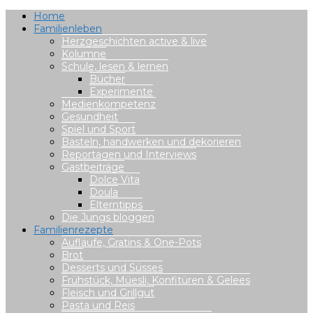
Home
Familienleben
Herzgeschichten active & live
Kolumne
Schule, lesen & lernen
Bücher
Experimente
Medienkompetenz
Gesundheit
Spiel und Sport
Basteln, handwerken und dekorieren
Reportagen und Interviews
Gastbeiträge
Dolce Vita
Doula
Elterntipps
Die Jungs bloggen
Familienrezepte
Aufläufe, Gratins & One-Pots
Brot
Desserts und Süsses
Frühstück, Müesli, Konfitüren & Gelees
Fleisch und Grillgut
Pasta und Reis