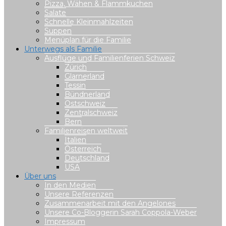
Pizza, Wähen & Flammkuchen
Salate
Schnelle Kleinmahlzeiten
Suppen
Menüplan für die Familie
Unterwegs als Familie
Ausflüge und Familienferien Schweiz
Zürich
Glarnerland
Tessin
Bündnerland
Ostschweiz
Zentralschweiz
Bern
Familienreisen weltweit
Italien
Österreich
Deutschland
USA
Über uns
In den Medien
Unsere Referenzen
Zusammenarbeit mit den Angelones
Unsere Co-Bloggerin Sarah Coppola-Weber
Impressum