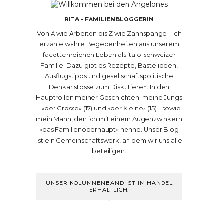
RITA - FAMILIENBLOGGERIN
Von A wie Arbeiten bis Z wie Zahnspange - ich
erzähle wahre Begebenheiten aus unserem
facettenreichen Leben als italo-schweizer
Familie. Dazu gibt es Rezepte, Bastelideen,
Ausflugstipps und gesellschaftspolitische
Denkanstösse zum Diskutieren. In den
Hauptrollen meiner Geschichten: meine Jungs
- «der Grosse» (17) und «der Kleine» (15) - sowie
mein Mann, den ich mit einem Augenzwinkern
«das Familienoberhaupt» nenne. Unser Blog
ist ein Gemeinschaftswerk, an dem wir uns alle
beteiligen.
UNSER KOLUMNENBAND IST IM HANDEL
ERHÄLTLICH.