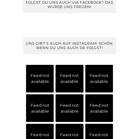
FOLGST DU UNS AUCH VIA FACEBOOK? DAS
WÜRDE UNS FREUEN!
UNS GIBT’S AUCH AUF INSTAGRAM! SCHÖN,
WENN DU UNS AUCH DA FOLGST!
Feed not
Feed not
Feed not
available
available
available
Feed not
Feed not
Feed not
available
available
available
Feed not
Feed not
Feed not