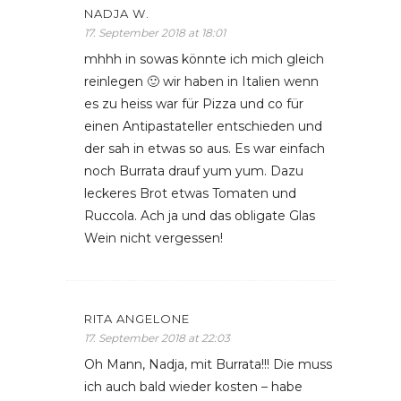
NADJA W.
17. September 2018 at 18:01
mhhh in sowas könnte ich mich gleich
reinlegen 🙂 wir haben in Italien wenn
es zu heiss war für Pizza und co für
einen Antipastateller entschieden und
der sah in etwas so aus. Es war einfach
noch Burrata drauf yum yum. Dazu
leckeres Brot etwas Tomaten und
Ruccola. Ach ja und das obligate Glas
Wein nicht vergessen!
RITA ANGELONE
17. September 2018 at 22:03
Oh Mann, Nadja, mit Burrata!!! Die muss
ich auch bald wieder kosten – habe