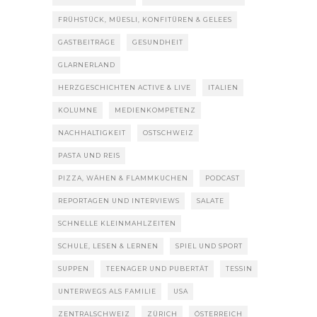
FRÜHSTÜCK, MÜESLI, KONFITÜREN & GELEES
GASTBEITRÄGE
GESUNDHEIT
GLARNERLAND
HERZGESCHICHTEN ACTIVE & LIVE
ITALIEN
KOLUMNE
MEDIENKOMPETENZ
NACHHALTIGKEIT
OSTSCHWEIZ
PASTA UND REIS
PIZZA, WÄHEN & FLAMMKUCHEN
PODCAST
REPORTAGEN UND INTERVIEWS
SALATE
SCHNELLE KLEINMAHLZEITEN
SCHULE, LESEN & LERNEN
SPIEL UND SPORT
SUPPEN
TEENAGER UND PUBERTÄT
TESSIN
UNTERWEGS ALS FAMILIE
USA
ZENTRALSCHWEIZ
ZÜRICH
ÖSTERREICH