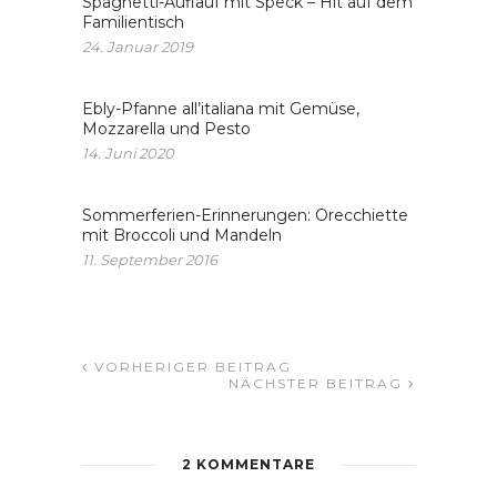
Spaghetti-Auflauf mit Speck – Hit auf dem
Familientisch
24. Januar 2019
Ebly-Pfanne all’italiana mit Gemüse,
Mozzarella und Pesto
14. Juni 2020
Sommerferien-Erinnerungen: Orecchiette
mit Broccoli und Mandeln
11. September 2016
VORHERIGER BEITRAG
NÄCHSTER BEITRAG
2 KOMMENTARE