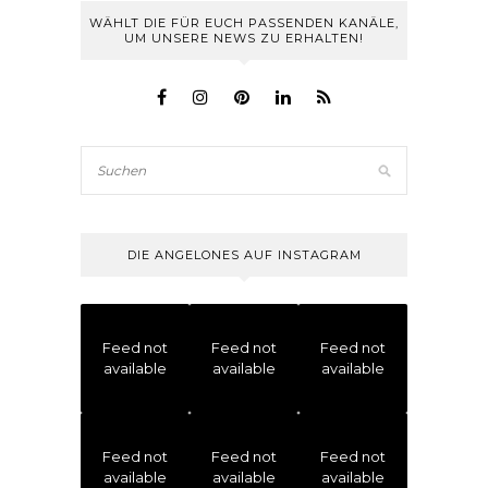
WÄHLT DIE FÜR EUCH PASSENDEN KANÄLE,
UM UNSERE NEWS ZU ERHALTEN!
DIE ANGELONES AUF INSTAGRAM
Feed not
Feed not
Feed not
available
available
available
Feed not
Feed not
Feed not
available
available
available