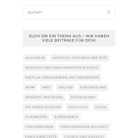
SUCH DIR EIN THEMA AUS – WIR HABEN
VIELE BEITRÄGE FÜR DICH!
ALLGEMEIN
AUFLÄUFE, GRATINS & ONE-POTS
AUSFLÜGE UND FAMILIENFERIEN SCHWEIZ
BASTELN, HANDWERKEN UND DEKORIEREN
BERN
BROT
BÜCHER
BÜNDNERLAND
DESSERTS UND SÜSSES
DEUTSCHLAND
DIE JUNGS BLOGGEN
DOLCE VITA
DOULA
ELTERNTIPPS
EXPERIMENTE
FAMILIENLEBEN
FAMILIENREISEN WELTWEIT
FAMILIENREZEPTE
FLEISCH UND GRILLGUT