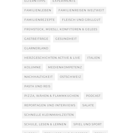
ELTERNTIPPS
EXPERIMENTE
FAMILIENLEBEN
FAMILIENREISEN WELTWEIT
FAMILIENREZEPTE
FLEISCH UND GRILLGUT
FRÜHSTÜCK, MÜESLI, KONFITÜREN & GELEES
GASTBEITRÄGE
GESUNDHEIT
GLARNERLAND
HERZGESCHICHTEN ACTIVE & LIVE
ITALIEN
KOLUMNE
MEDIENKOMPETENZ
NACHHALTIGKEIT
OSTSCHWEIZ
PASTA UND REIS
PIZZA, WÄHEN & FLAMMKUCHEN
PODCAST
REPORTAGEN UND INTERVIEWS
SALATE
SCHNELLE KLEINMAHLZEITEN
SCHULE, LESEN & LERNEN
SPIEL UND SPORT