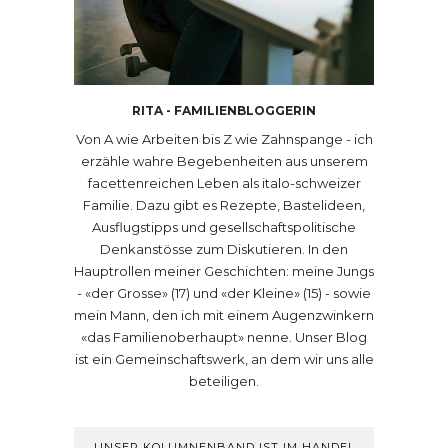
RITA - FAMILIENBLOGGERIN
Von A wie Arbeiten bis Z wie Zahnspange - ich
erzähle wahre Begebenheiten aus unserem
facettenreichen Leben als italo-schweizer
Familie. Dazu gibt es Rezepte, Bastelideen,
Ausflugstipps und gesellschaftspolitische
Denkanstösse zum Diskutieren. In den
Hauptrollen meiner Geschichten: meine Jungs
- «der Grosse» (17) und «der Kleine» (15) - sowie
mein Mann, den ich mit einem Augenzwinkern
«das Familienoberhaupt» nenne. Unser Blog
ist ein Gemeinschaftswerk, an dem wir uns alle
beteiligen.
UNSER KOLUMNENBAND IST IM HANDEL