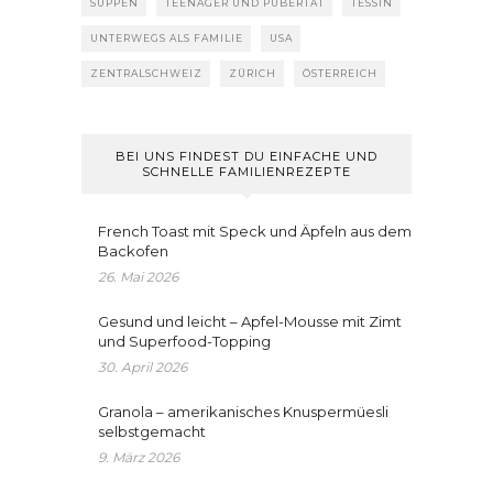
SUPPEN
TEENAGER UND PUBERTÄT
TESSIN
UNTERWEGS ALS FAMILIE
USA
ZENTRALSCHWEIZ
ZÜRICH
ÖSTERREICH
BEI UNS FINDEST DU EINFACHE UND
SCHNELLE FAMILIENREZEPTE
French Toast mit Speck und Äpfeln aus dem
Backofen
26. Mai 2026
Gesund und leicht – Apfel-Mousse mit Zimt
und Superfood-Topping
30. April 2026
Granola – amerikanisches Knuspermüesli
selbstgemacht
9. März 2026