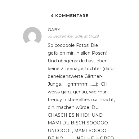
4 KOMMENTARE
GABY
16. September 2016 at 07:29
So cooooole Fotos! Die
gefallen mir, in allen Posen!
Und übrigens: du hast eben
keine 2 Teenagertöchter (dafür
beneidenswerte Gärtner-
Jungs…….grrrrrrrrrrr………): ICH
weiss ganz genau, wie man
trendy Insta-Selfies o.ä. macht,
d.h. machen würde. DU
CHASCH ES NIIID!!! UND
MAMI DU BISCH SOOOOO
UNCOOOL, MAMI SOOOO
PEINO…………. NEI, HE, HÖRED