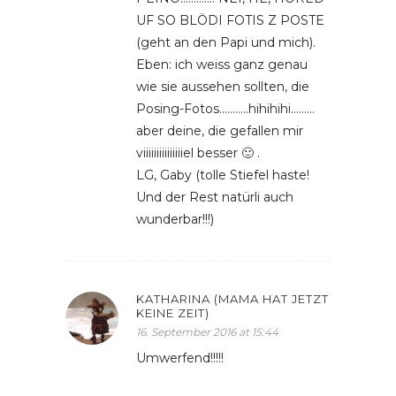
UF SO BLÖDI FOTIS Z POSTE
(geht an den Papi und mich).
Eben: ich weiss ganz genau
wie sie aussehen sollten, die
Posing-Fotos………..hihihihi………
aber deine, die gefallen mir
viiiiiiiiiiiiiiiel besser 🙂 .
LG, Gaby (tolle Stiefel haste!
Und der Rest natürli auch
wunderbar!!!)
KATHARINA (MAMA HAT JETZT
KEINE ZEIT)
16. September 2016 at 15:44
Umwerfend!!!!!