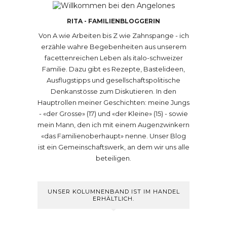
RITA - FAMILIENBLOGGERIN
Von A wie Arbeiten bis Z wie Zahnspange - ich
erzähle wahre Begebenheiten aus unserem
facettenreichen Leben als italo-schweizer
Familie. Dazu gibt es Rezepte, Bastelideen,
Ausflugstipps und gesellschaftspolitische
Denkanstösse zum Diskutieren. In den
Hauptrollen meiner Geschichten: meine Jungs
- «der Grosse» (17) und «der Kleine» (15) - sowie
mein Mann, den ich mit einem Augenzwinkern
«das Familienoberhaupt» nenne. Unser Blog
ist ein Gemeinschaftswerk, an dem wir uns alle
beteiligen.
UNSER KOLUMNENBAND IST IM HANDEL
ERHÄLTLICH.