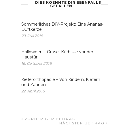
DIES KOENNTE DIR EBENFALLS
GEFALLEN
Sommerliches DIY-Projekt: Eine Ananas-
Duftkerze
29. Juli 2018
Halloween – Grusel-Kürbisse vor der
Haustür
16. Oktober 2016
Kieferorthopädie – Von Kindern, Kiefern
und Zähnen
22. April 2016
VORHERIGER BEITRAG
NÄCHSTER BEITRAG