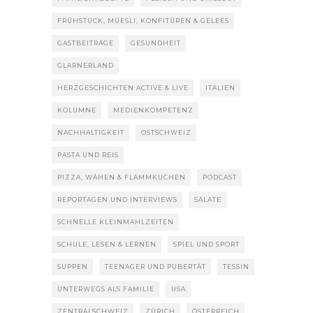
FRÜHSTÜCK, MÜESLI, KONFITÜREN & GELEES
GASTBEITRÄGE
GESUNDHEIT
GLARNERLAND
HERZGESCHICHTEN ACTIVE & LIVE
ITALIEN
KOLUMNE
MEDIENKOMPETENZ
NACHHALTIGKEIT
OSTSCHWEIZ
PASTA UND REIS
PIZZA, WÄHEN & FLAMMKUCHEN
PODCAST
REPORTAGEN UND INTERVIEWS
SALATE
SCHNELLE KLEINMAHLZEITEN
SCHULE, LESEN & LERNEN
SPIEL UND SPORT
SUPPEN
TEENAGER UND PUBERTÄT
TESSIN
UNTERWEGS ALS FAMILIE
USA
ZENTRALSCHWEIZ
ZÜRICH
ÖSTERREICH