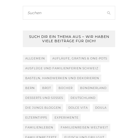
SUCH DIR EIN THEMA AUS – WIR HABEN
VIELE BEITRÄGE FÜR DICH!
ALLGEMEIN
AUFLÄUFE, GRATINS & ONE-POTS
AUSFLÜGE UND FAMILIENFERIEN SCHWEIZ
BASTELN, HANDWERKEN UND DEKORIEREN
BERN
BROT
BÜCHER
BÜNDNERLAND
DESSERTS UND SÜSSES
DEUTSCHLAND
DIE JUNGS BLOGGEN
DOLCE VITA
DOULA
ELTERNTIPPS
EXPERIMENTE
FAMILIENLEBEN
FAMILIENREISEN WELTWEIT
FAMILIENREZEPTE
FLEISCH UND GRILLGUT