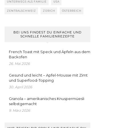
UNTERWEGS ALS FAMILIE
USA
ZENTRALSCHWEIZ
ZÜRICH
ÖSTERREICH
BEI UNS FINDEST DU EINFACHE UND
SCHNELLE FAMILIENREZEPTE
French Toast mit Speck und Äpfeln aus dem
Backofen
26. Mai 2026
Gesund und leicht – Apfel-Mousse mit Zimt
und Superfood-Topping
30. April 2026
Granola – amerikanisches Knuspermüesli
selbstgemacht
9. März 2026