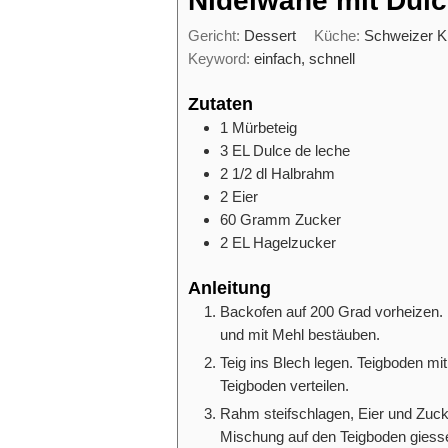
Nidelwähe mit Dulc
Gericht:
Dessert
Küche:
Schweizer 
Keyword:
einfach, schnell
Zutaten
1
Mürbeteig
3
EL
Dulce de leche
2 1/2
dl
Halbrahm
2
Eier
60
Gramm
Zucker
2
EL
Hagelzucker
Anleitung
Backofen auf 200 Grad vorheizen. 
und mit Mehl bestäuben.
Teig ins Blech legen. Teigboden mi
Teigboden verteilen.
Rahm steifschlagen, Eier und Zuck
Mischung auf den Teigboden giess