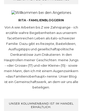
RITA - FAMILIENBLOGGERIN
Von A wie Arbeiten bis Z wie Zahnspange - ich
erzähle wahre Begebenheiten aus unserem
facettenreichen Leben als italo-schweizer
Familie. Dazu gibt es Rezepte, Bastelideen,
Ausflugstipps und gesellschaftspolitische
Denkanstösse zum Diskutieren. In den
Hauptrollen meiner Geschichten: meine Jungs
- «der Grosse» (17) und «der Kleine» (15) - sowie
mein Mann, den ich mit einem Augenzwinkern
«das Familienoberhaupt» nenne. Unser Blog
ist ein Gemeinschaftswerk, an dem wir uns alle
beteiligen.
UNSER KOLUMNENBAND IST IM HANDEL
ERHÄLTLICH.