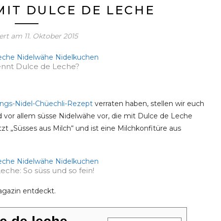
IT DULCE DE LECHE
iert am
11. Oktober 2015
nnt Dulce de Leche?
ings-Nidel-Chüechli-Rezept
verraten haben, stellen wir euch
d vor allem süsse Nidelwähe vor, die mit Dulce de Leche
t „Süsses aus Milch“ und ist eine Milchkonfitüre aus
eche: So süss und so fein!
agazin entdeckt.