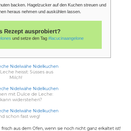
Minuten backen. Hagelzucker auf den Kuchen streuen und
chen heraus­ nehmen und auskühlen lassen.
s Rezept ausprobiert?
lones
und setze den Tag
#lacucinaangelone
Leche heisst: Süsses aus
Milch!
hen mit Dulce de Leche:
kann widerstehen?
nd schon fast weg!
risch aus dem Ofen, wenn sie noch nicht ganz erkaltet ist!