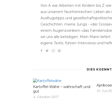
Von A wie Arbeiten mit Kindern bis Z wi
aus unserem facettenreichen Leben als i
Ausflugstipps und gesellschaftspolitisc
Geschichten: meine Jungs - «der Grosse» 
einem Augenzwinkern «das Familienober
wir uns alle beteiligen. Mein Mann liefe
eigene Texte, führen Interviews und helf
DIES KOENNT
Aprikose
Kartoffel-Wähe – währschaft und
10. Juli 20
gut
4. Oktober 2017