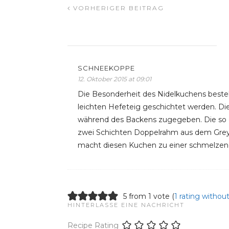
VORHERIGER BEITRAG
SCHNEEKOPPE
12. Oktober 2015 at 09:01
Die Besonderheit des Nidelkuchens besteh
leichten Hefeteig geschichtet werden. Die
während des Backens zugegeben. Die so e
zwei Schichten Doppelrahm aus dem Gre
macht diesen Kuchen zu einer schmelzend
5 from 1 vote (
1 rating witho
HINTERLASSE EINE NACHRICHT
Recipe Rating