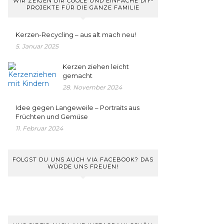
WIR ZEIGEN DIR COOLE UND EINFACHE DIY-
PROJEKTE FÜR DIE GANZE FAMILIE
Kerzen-Recycling – aus alt mach neu!
5. Januar 2025
Kerzen ziehen leicht
gemacht
28. November 2024
Idee gegen Langeweile – Portraits aus
Früchten und Gemüse
11. Februar 2024
FOLGST DU UNS AUCH VIA FACEBOOK? DAS
WÜRDE UNS FREUEN!