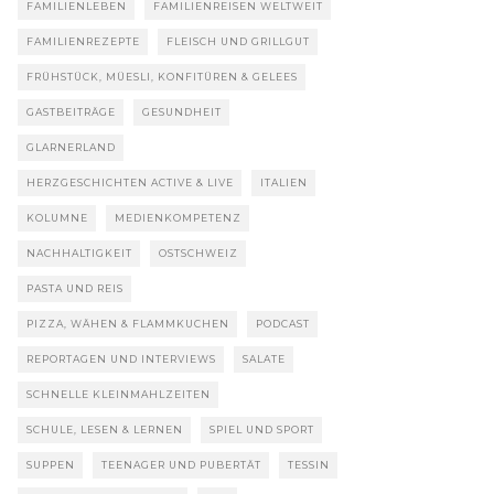
FAMILIENLEBEN
FAMILIENREISEN WELTWEIT
FAMILIENREZEPTE
FLEISCH UND GRILLGUT
FRÜHSTÜCK, MÜESLI, KONFITÜREN & GELEES
GASTBEITRÄGE
GESUNDHEIT
GLARNERLAND
HERZGESCHICHTEN ACTIVE & LIVE
ITALIEN
KOLUMNE
MEDIENKOMPETENZ
NACHHALTIGKEIT
OSTSCHWEIZ
PASTA UND REIS
PIZZA, WÄHEN & FLAMMKUCHEN
PODCAST
REPORTAGEN UND INTERVIEWS
SALATE
SCHNELLE KLEINMAHLZEITEN
SCHULE, LESEN & LERNEN
SPIEL UND SPORT
SUPPEN
TEENAGER UND PUBERTÄT
TESSIN