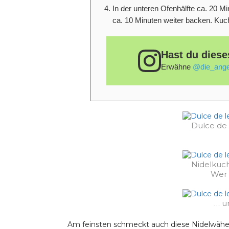
In der unteren Ofenhälfte ca. 20 
ca. 10 Minuten weiter backen. Ku
Hast du diese
Erwähne
@die_ange
Dulce de 
Nidelkuc
Wer 
… u
Am feinsten schmeckt auch diese Nidelwähe f