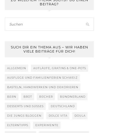
ZU WELCHEM THEMA SUCHST DU EINEN
BEITRAG?
SUCH DIR EIN THEMA AUS – WIR HABEN
VIELE BEITRÄGE FÜR DICH!
ALLGEMEIN
AUFLÄUFE, GRATINS & ONE-POTS
AUSFLÜGE UND FAMILIENFERIEN SCHWEIZ
BASTELN, HANDWERKEN UND DEKORIEREN
BERN
BROT
BÜCHER
BÜNDNERLAND
DESSERTS UND SÜSSES
DEUTSCHLAND
DIE JUNGS BLOGGEN
DOLCE VITA
DOULA
ELTERNTIPPS
EXPERIMENTE