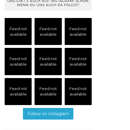
UNS GIBT’S AUCH AUF INSTAGRAM! SCHÖN,
WENN DU UNS AUCH DA FOLGST!
Feed not
Feed not
Feed not
available
available
available
Feed not
Feed not
Feed not
available
available
available
Feed not
Feed not
Feed not
available
available
available
Follow on Instagram