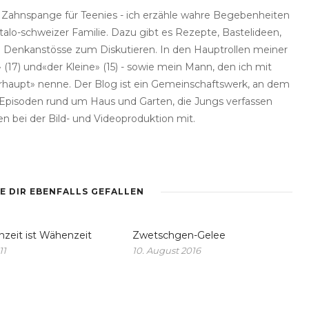
e Zahnspange für Teenies - ich erzähle wahre Begebenheiten
talo-schweizer Familie. Dazu gibt es Rezepte, Bastelideen,
he Denkanstösse zum Diskutieren. In den Hauptrollen meiner
(17) und«der Kleine» (15) - sowie mein Mann, den ich mit
haupt» nenne. Der Blog ist ein Gemeinschaftswerk, an dem
rt Episoden rund um Haus und Garten, die Jungs verfassen
en bei der Bild- und Videoproduktion mit.
E DIR EBENFALLS GEFALLEN
nzeit ist Wähenzeit
Zwetschgen-Gelee
11
10. August 2016