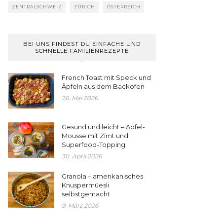
ZENTRALSCHWEIZ
ZÜRICH
ÖSTERREICH
BEI UNS FINDEST DU EINFACHE UND
SCHNELLE FAMILIENREZEPTE
French Toast mit Speck und
Äpfeln aus dem Backofen
26. Mai 2026
Gesund und leicht – Apfel-
Mousse mit Zimt und
Superfood-Topping
30. April 2026
Granola – amerikanisches
Knuspermüesli
selbstgemacht
9. März 2026