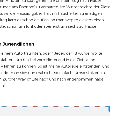
paar Minuten zu spät gehen, die uns den Zug nach Hause
 Stunde am Bahnhof zu verharren. Im Winter reichte der Platz
s wir die Hausaufgaben halt im Raucherteil zu erledigen
tag kam es schon drauf an, ob man wegen diesem einen
e, schon um fünf oder aber erst um sechs zu Hause
er Jugendlichen
on einem Auto träumten, oder? Jeder, der 18 wurde, wollte
hren. Um flexibel vom Hinterland in die Zivilisation –
i – fahren zu können. So ist meine Autoliebe entstanden, und
det man sich nun mal nicht so einfach. Umso stolzer bin
re den Zürcher Way of Life nach und nach angenommen habe
nn!