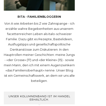
RITA - FAMILIENBLOGGERIN
Von A wie Arbeiten bis Z wie Zahnspange - ich
erzähle wahre Begebenheiten aus unserem
facettenreichen Leben als italo-schweizer
Familie. Dazu gibt es Rezepte, Bastelideen,
Ausflugstipps und gesellschaftspolitische
Denkanstösse zum Diskutieren. In den
Hauptrollen meiner Geschichten: meine Jungs
- «der Grosse» (17) und «der Kleine» (15) - sowie
mein Mann, den ich mit einem Augenzwinkern
«das Familienoberhaupt» nenne. Unser Blog
ist ein Gemeinschaftswerk, an dem wir uns alle
beteiligen.
UNSER KOLUMNENBAND IST IM HANDEL
ERHÄLTLICH.