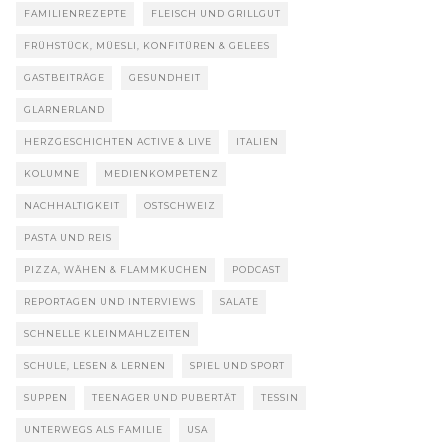
FAMILIENREZEPTE
FLEISCH UND GRILLGUT
FRÜHSTÜCK, MÜESLI, KONFITÜREN & GELEES
GASTBEITRÄGE
GESUNDHEIT
GLARNERLAND
HERZGESCHICHTEN ACTIVE & LIVE
ITALIEN
KOLUMNE
MEDIENKOMPETENZ
NACHHALTIGKEIT
OSTSCHWEIZ
PASTA UND REIS
PIZZA, WÄHEN & FLAMMKUCHEN
PODCAST
REPORTAGEN UND INTERVIEWS
SALATE
SCHNELLE KLEINMAHLZEITEN
SCHULE, LESEN & LERNEN
SPIEL UND SPORT
SUPPEN
TEENAGER UND PUBERTÄT
TESSIN
UNTERWEGS ALS FAMILIE
USA