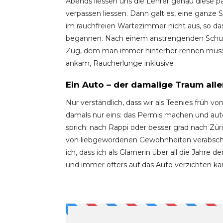
Abends liessen uns die Lehrer genau diese 
verpassen liessen. Dann galt es, eine ganze
im rauchfreien Wartezimmer nicht aus, so das
begannen. Nach einem anstrengenden Schul
Zug, dem man immer hinterher rennen musst
ankam, Raucherlunge inklusive
Ein Auto – der damalige Traum all
Nur verständlich, dass wir als Teenies früh v
damals nur eins: das Permis machen und autofa
sprich: nach Rappi oder besser grad nach Zür
von liebgewordenen Gewohnheiten verabschie
ich, dass ich als Glarnerin über all die Jah
und immer öfters auf das Auto verzichten ka