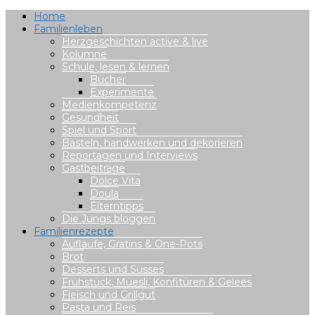
Home
Familienleben
Herzgeschichten active & live
Kolumne
Schule, lesen & lernen
Bücher
Experimente
Medienkompetenz
Gesundheit
Spiel und Sport
Basteln, handwerken und dekorieren
Reportagen und Interviews
Gastbeiträge
Dolce Vita
Doula
Elterntipps
Die Jungs bloggen
Familienrezepte
Aufläufe, Gratins & One-Pots
Brot
Desserts und Süsses
Frühstück, Müesli, Konfitüren & Gelees
Fleisch und Grillgut
Pasta und Reis