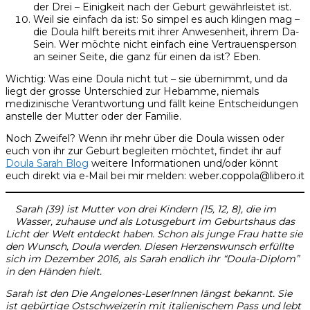
der Drei – Einigkeit nach der Geburt gewährleistet ist.
Weil sie einfach da ist: So simpel es auch klingen mag –
die Doula hilft bereits mit ihrer Anwesenheit, ihrem Da-
Sein. Wer möchte nicht einfach eine Vertrauensperson
an seiner Seite, die ganz für einen da ist? Eben.
Wichtig: Was eine Doula nicht tut – sie übernimmt, und da
liegt der grosse Unterschied zur Hebamme, niemals
medizinische Verantwortung und fällt keine Entscheidungen
anstelle der Mutter oder der Familie.
Noch Zweifel? Wenn ihr mehr über die Doula wissen oder
euch von ihr zur Geburt begleiten möchtet, findet ihr auf
Doula Sarah Blog
weitere Informationen und/oder könnt
euch direkt via e-Mail bei mir melden: weber.coppola@libero.it
Sarah (39) ist Mutter von drei Kindern (15, 12, 8), die im
Wasser, zuhause und als Lotusgeburt im Geburtshaus das
Licht der Welt entdeckt haben. Schon als junge Frau hatte sie
den Wunsch, Doula werden. Diesen Herzenswunsch erfüllte
sich im Dezember 2016, als Sarah endlich ihr “Doula-Diplom”
in den Händen hielt.
Sarah ist den Die Angelones-LeserInnen längst bekannt. Sie
ist gebürtige Ostschweizerin mit italienischem Pass und lebt