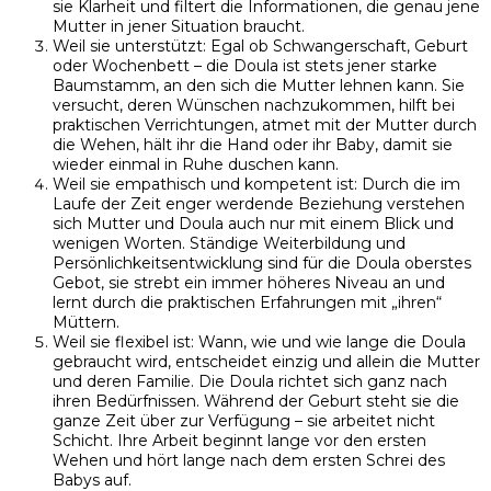
sie Klarheit und filtert die Informationen, die genau jene
Mutter in jener Situation braucht.
Weil sie unterstützt: Egal ob Schwangerschaft, Geburt
oder Wochenbett – die Doula ist stets jener starke
Baumstamm, an den sich die Mutter lehnen kann. Sie
versucht, deren Wünschen nachzukommen, hilft bei
praktischen Verrichtungen, atmet mit der Mutter durch
die Wehen, hält ihr die Hand oder ihr Baby, damit sie
wieder einmal in Ruhe duschen kann.
Weil sie empathisch und kompetent ist: Durch die im
Laufe der Zeit enger werdende Beziehung verstehen
sich Mutter und Doula auch nur mit einem Blick und
wenigen Worten. Ständige Weiterbildung und
Persönlichkeitsentwicklung sind für die Doula oberstes
Gebot, sie strebt ein immer höheres Niveau an und
lernt durch die praktischen Erfahrungen mit „ihren“
Müttern.
Weil sie flexibel ist: Wann, wie und wie lange die Doula
gebraucht wird, entscheidet einzig und allein die Mutter
und deren Familie. Die Doula richtet sich ganz nach
ihren Bedürfnissen. Während der Geburt steht sie die
ganze Zeit über zur Verfügung – sie arbeitet nicht
Schicht. Ihre Arbeit beginnt lange vor den ersten
Wehen und hört lange nach dem ersten Schrei des
Babys auf.