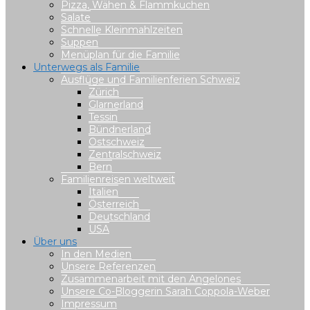
Pizza, Wähen & Flammkuchen
Salate
Schnelle Kleinmahlzeiten
Suppen
Menüplan für die Familie
Unterwegs als Familie
Ausflüge und Familienferien Schweiz
Zürich
Glarnerland
Tessin
Bündnerland
Ostschweiz
Zentralschweiz
Bern
Familienreisen weltweit
Italien
Österreich
Deutschland
USA
Über uns
In den Medien
Unsere Referenzen
Zusammenarbeit mit den Angelones
Unsere Co-Bloggerin Sarah Coppola-Weber
Impressum