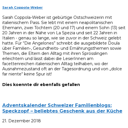
Sarah Coppola-Weber
Sarah Coppola-Weber ist gebürtige Ostschweizerin mit
italienischem Pass. Sie lebt mit einem neapolitanischen
Ehemann, zwei Töchtern (20 und 17) und einem Sohn (13) seit
20 Jahren in der Nähe von La Spezia und seit 22 Jahren in
Italien - genau so lange, wie sie zuvor in der Schweiz gelebt
hatte. Für “Die Angelones” schreibt die ausgebildete Doula
über Familien-, Gesundheits- und Ernährungsthemen sowie
Themen, die Eltern den Alltag mit ihren Sprösslingen
erleichtern und lässt dabei die LeserInnen am
facettenreichen italienischen Alltag teilhaben, wo der
Ausnahmezustand oft an der Tagesordnung und von „dolce
far niente“ keine Spur ist!
Dies koennte dir ebenfalls gefallen
Adventskalender Schweizer Familienblogs:
Speckzopf – beliebtes Geschenk aus der Küche
21. Dezember 2018