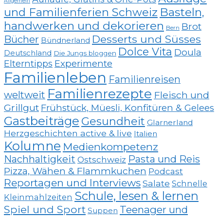
Allgemein
und Familienferien Schweiz
Basteln,
handwerken und dekorieren
Brot
Bern
Desserts und Süsses
Bücher
Bündnerland
Dolce Vita
Doula
Deutschland
Die Jungs bloggen
Elterntipps
Experimente
Familienleben
Familienreisen
Familienrezepte
weltweit
Fleisch und
Grillgut
Frühstück, Müesli, Konfitüren & Gelees
Gastbeiträge
Gesundheit
Glarnerland
Herzgeschichten active & live
Italien
Kolumne
Medienkompetenz
Nachhaltigkeit
Pasta und Reis
Ostschweiz
Pizza, Wähen & Flammkuchen
Podcast
Reportagen und Interviews
Salate
Schnelle
Schule, lesen & lernen
Kleinmahlzeiten
Spiel und Sport
Teenager und
Suppen