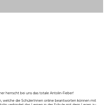
er herrscht bei uns das totale Antolin-Fieber!
ern, welche die SchülerInnen online beantworten können mit
tolin verbindet das Lernen in der Schule mit dem Lesen zu