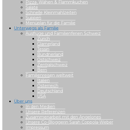
Pizza, Wähen & Flammkuchen
Salate
Schnelle Kleinmahlzeiten
Suppen
Menüplan für die Familie
Unterwegs als Familie
Ausflüge und Familienferien Schweiz
Zürich
Glarnerland
Tessin
Bündnerland
Ostschweiz
Zentralschweiz
Bern
Familienreisen weltweit
Italien
Österreich
Deutschland
USA
Über uns
In den Medien
Unsere Referenzen
Zusammenarbeit mit den Angelones
Unsere Co-Bloggerin Sarah Coppola-Weber
Impressum