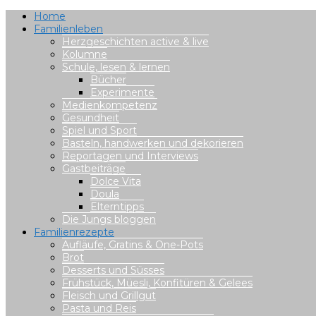
Home
Familienleben
Herzgeschichten active & live
Kolumne
Schule, lesen & lernen
Bücher
Experimente
Medienkompetenz
Gesundheit
Spiel und Sport
Basteln, handwerken und dekorieren
Reportagen und Interviews
Gastbeiträge
Dolce Vita
Doula
Elterntipps
Die Jungs bloggen
Familienrezepte
Aufläufe, Gratins & One-Pots
Brot
Desserts und Süsses
Frühstück, Müesli, Konfitüren & Gelees
Fleisch und Grillgut
Pasta und Reis