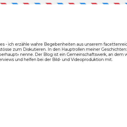
ies - ich erzähle wahre Begebenheiten aus unserem facettenreic
stösse zum Diskutieren. In den Hauptrollen meiner Geschichten: m
rhaupt» nenne. Der Blog ist ein Gemeinschaftswerk, an dem wir
rviews und helfen bei der Bild- und Videoproduktion mit.