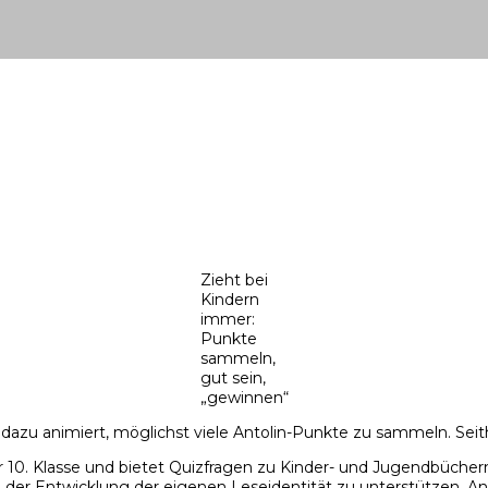
Zieht bei
Kindern
immer:
Punkte
sammeln,
gut sein,
„gewinnen“
 dazu animiert, möglichst viele Antolin-Punkte zu sammeln. Seith
 zur 10. Klasse und bietet Quizfragen zu Kinder- und Jugendbüch
der Entwicklung der eigenen Leseidentität zu unterstützen. An